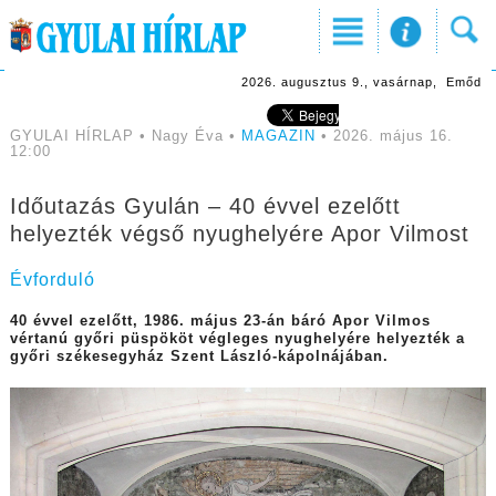
2026. augusztus 9., vasárnap, Emőd
GYULAI HÍRLAP • Nagy Éva •
MAGAZIN
• 2026. május 16.
12:00
Időutazás Gyulán – 40 évvel ezelőtt
helyezték végső nyughelyére Apor Vilmost
Évforduló
40 évvel ezelőtt, 1986. május 23-án báró Apor Vilmos
vértanú győri püspököt végleges nyughelyére helyezték a
győri székesegyház Szent László-kápolnájában.