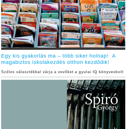
Egy kis gyakorlás ma – több siker holnap! A
magabiztos iskolakezdés otthon kezdődik!
Széles választékkal várja a vevőket a gyulai IQ könyvesbolt