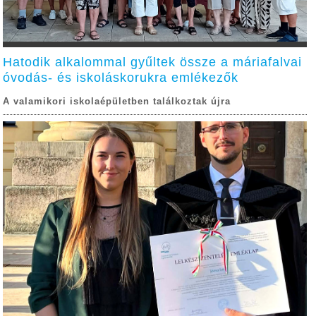
Hatodik alkalommal gyűltek össze a máriafalvai
óvodás- és iskoláskorukra emlékezők
A valamikori iskolaépületben találkoztak újra