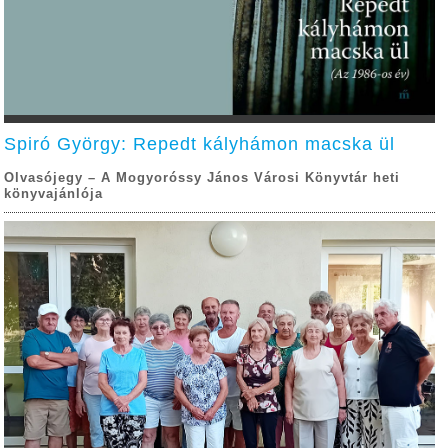
Spiró György: Repedt kályhámon macska ül
Olvasójegy – A Mogyoróssy János Városi Könyvtár heti
könyvajánlója