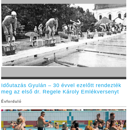
Időutazás Gyulán – 30 évvel ezelőtt rendezték
meg az első dr. Regele Károly Emlékversenyt
Évforduló