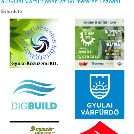
a Gyulai Várfürdőben az 50 méteres uszodát
Évforduló