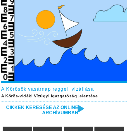
A Körösök vasárnap reggeli vízállása
A Körös-vidéki Vízügyi Igazgatóság jelentése
CIKKEK KERESÉSE AZ ONLINE
ARCHÍVUMBAN