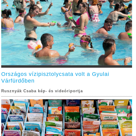
Országos vízipisztolycsata volt a Gyulai
Várfürdőben
Rusznyák Csaba kép- és videóriportja