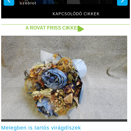
szobrot
város
Erzséb
KAPCSOLÓDÓ CIKKEK
A ROVAT FRISS CIKKEI
Melegben is tartós virágdíszek