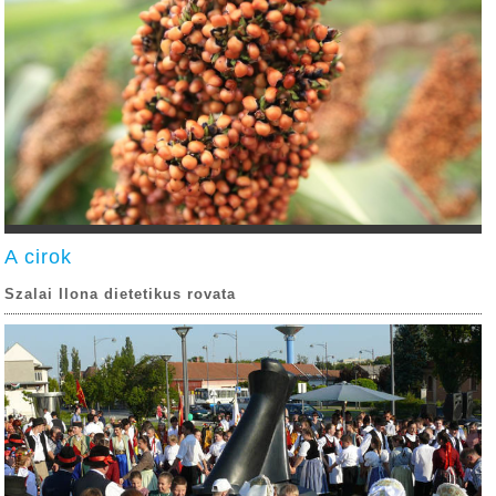
A cirok
Szalai Ilona dietetikus rovata