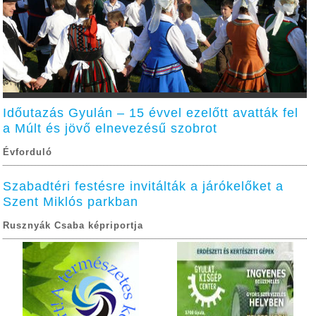
Időutazás Gyulán – 15 évvel ezelőtt avatták fel
a Múlt és jövő elnevezésű szobrot
Évforduló
Szabadtéri festésre invitálták a járókelőket a
Szent Miklós parkban
Rusznyák Csaba képriportja