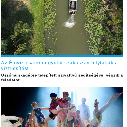
Az Élővíz-csatorna gyulai szakaszán folytatják a
vízfrissítést
Úszómunkagépre telepített szivattyú segítségével végzik a
feladatot