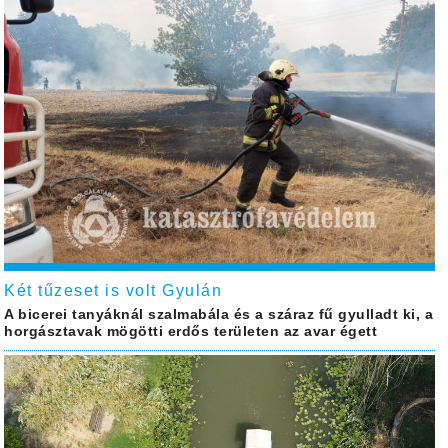
Két tűzeset is volt Gyulán
A bicerei tanyáknál szalmabála és a száraz fű gyulladt ki, a
horgásztavak mögötti erdős területen az avar égett