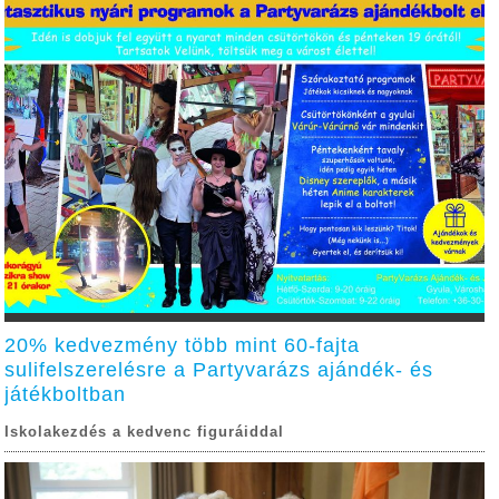
20% kedvezmény több mint 60-fajta
sulifelszerelésre a Partyvarázs ajándék- és
játékboltban
Iskolakezdés a kedvenc figuráiddal