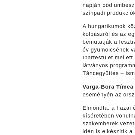
napján pódiumbeszé
színpadi produkciók
A hungarikumok köz
kolbászról és az e
bemutatják a feszti
év gyümölcsének vál
Ipartestület melle
látványos programm
Táncegyüttes – ism
Varga-Bora Tímea
eseményén az orszá
Elmondta, a hazai é
kíséretében vonulna
szakemberek vezeté
idén is elkészítik 