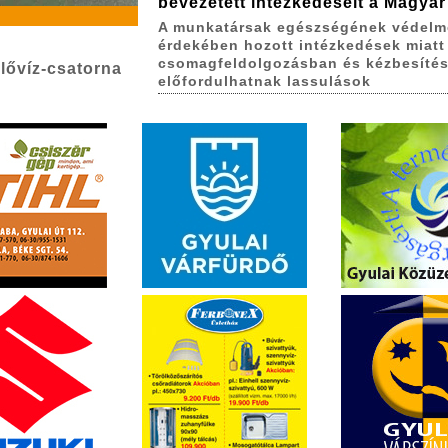
bevezetett intézkedéseit a Magyar
A munkatársak egészségének védelm
érdekében hozott intézkedések miatt
csomagfeldolgozásban és kézbesíté
lővíz-csatorna
előfordulhatnak lassulások