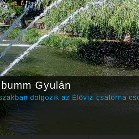
nbumm Gyulán
zakban dolgozik az Élővíz-csatorna cs