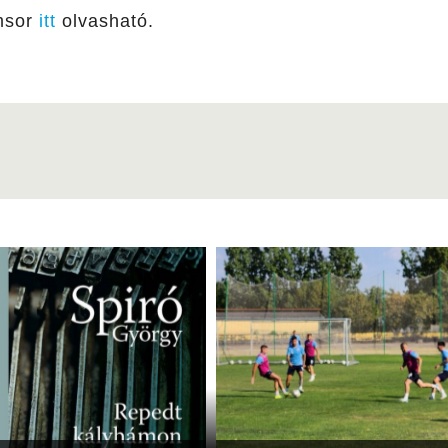
msor
itt
olvasható.