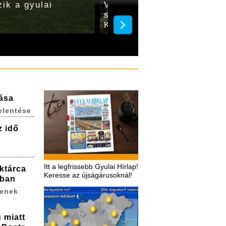
zik a gyulai
Változatos műfajú előadá
színházbarátokat a Világi
Klasszikusok Fesztiváljá
lása
elentése
z idő
Itt a legfrissebb Gyulai Hírlap!
ktárca
Keresse az újságárusoknál!
ában
zenek
 miatt