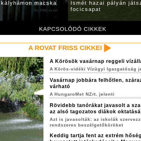
t kályhámon macska
Ismét hazai pályán játs
focicsapat
KAPCSOLÓDÓ CIKKEK
A ROVAT FRISS CIKKEI
A Körösök vasárnap reggeli vízál
A Körös-vidéki Vízügyi Igazgatóság j
Vasárnap jobbára felhőtlen, szára
várható
A HungaroMet NZrt. jelenti
Rövidebb tanórákat javasolt a sza
az alsó tagozatos diákok oktatás
Azt is javasolták: az iskolák szervez
rendszeres beszélgetőköröket
Keddig tartja fent az extrém hőség