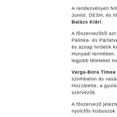
A rendezvényen fel
Junior, DESH, és it
Balázs Klári
.
A főszervezőtől azt
Pálinka- és Párlatv
és aznap hirdetik k
Hunyadi termében. 
legjobb tételeket m
Varga-Bora Tímea
szombaton ás vasár
Hozzátette, a gyula
szervezők.
A főszervező jelezt
nyolcfős kisbuszok 