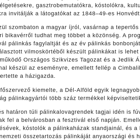
lgetésekre, gasztrobemutatókra, kóstolókra, kultu
ra invitálják a látogatókat az 1848–49-es Honvédti
ül szombaton a magyar íjról, vasárnap a tepertős 
gri bikavérről tudhat meg többet a közönség. A pr
vál pálinkás fagylaltját és az év pálinkás bonbonját
asztott vilmoskörtéből készült pálinkákat is lehet
tt működő Országos Szikvizes Tagozat és a Jedlik 
al készül az eseményre, emellett fellép a Cimbal
ertette a házigazda.
főszervező kiemelte, a Dél-Alföld egyik legnagyo
g pálinkagyártói több száz termékkel képviseltet
s határon túli pálinkalovagrendek tagjai idén is 
k fel a belvárosban a fesztivál első napján. Emel
sévek, kóstolók a pálinkaházak standjainál, és a
a nemzeti összetartozás pálinkáját anyaországi és ha