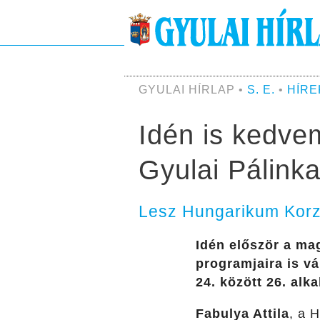
GYULAI HÍRLAP •
S. E.
•
HÍRE
Idén is kedve
Gyulai Pálinka
Lesz Hungarikum Korzó,
Idén először a ma
programjaira is vá
24. között 26. al
Fabulya Attila
, a 