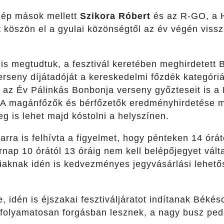
lép mások mellett
Szikora Róbert
és az R-GO, a H
t köszön el a gyulai közönségtől az év végén vis
 is megtudtuk, a fesztivál keretében meghirdetett 
erseny díjátadóját a kereskedelmi főzdék kategóri
i az Év Pálinkás Bonbonja verseny győzteseit is 
A magánfőzők és bérfőzetők eredményhirdetése má
eg is lehet majd kóstolni a helyszínen.
arra is felhívta a figyelmet, hogy pénteken 14 órát
nap 10 órától 13 óráig nem kell belépőjegyet vált
iaknak idén is kedvezményes jegyvásárlási lehető
e, idén is éjszakai fesztiváljáratot indítanak Béké
folyamatosan forgásban lesznek, a nagy busz pedi