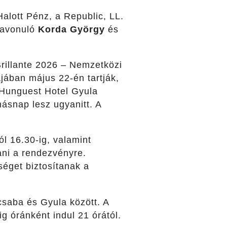
alott Pénz, a Republic, LL.
szavonuló
Korda György
és
Brillante 2026 – Nemzetközi
ájában május 22-én tartják,
a Hunguest Hotel Gyula
snap lesz ugyanitt. A
ól 16.30-ig, valamint
ani a rendezvényre.
séget biztosítanak a
scsaba és Gyula között. A
g óránként indul 21 órától.