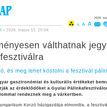
2026. au
A
A
A
K
• 2026. május 15. 20:04
ményesen válthatnak jegye
fesztiválra
 és meg lehet kóstolni a fesztivál pálink
gyar gasztronómiai és kulturális értékeket be
rják az érdeklődőket a Gyulai Pálinkafesztiválo
kalommal rendeznek meg a várkertben.
Hungarikum Korzó házigazdája elmondta, a fesztiv