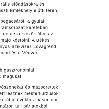
rális előadásokra és
szti Emlékhely előtti téren.
pogácsáról, a gyulai
ogramsorozat keretében
, de a szervezők által az
 majd kóstolni. A Békési
Ányos Szikvizes Lovagrend
iband és a Végvári
bb gasztronómiai
ik magukat.
fúvószenekar és mazsorettek
lett lesznek mesterkurzusok
 korábbi évekhez hasonlóan
táron túli párlatokból.