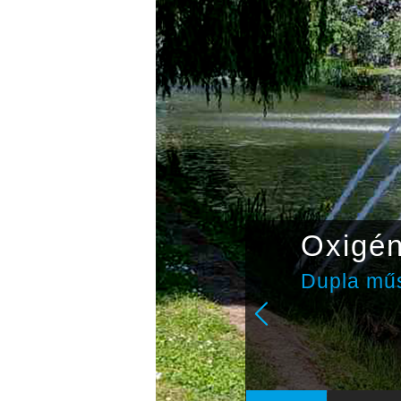
Oxigé
Dupla műs