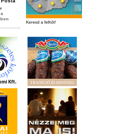
 Posta
e
 a
sben
Keresd a felhőt!