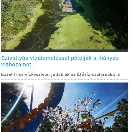
Szivattyús vízátemeléssel pótolják a hiányzó
vízhozamot
Ezzel friss vízkészletet juttatnak az Élővíz-csatornába is