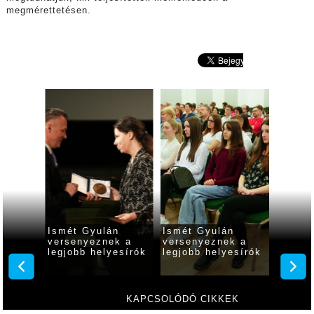
megmérettetésen.
tták
Ismét Gyulán
Ismét Gyulán
Díjazt
iskolai
versenyeznek a
versenyeznek a
helyes
legjobb helyesírók
legjobb helyesírók
pát-
ntőjét
KAPCSOLÓDÓ CIKKEK