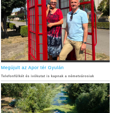
Megújult az Apor tér Gyulán
Telefonfülkét és ivókutat is kapnak a németvárosiak