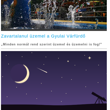
Zavartalanul üzemel a Gyulai Várfürdő
„Minden normál rend szerint üzemel és üzemelni is fog!”