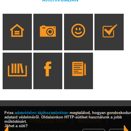
Friss
adatvédelmi tájékoztatónkban
megtalálod, hogyan gondoskodu
HÍREK
KULTÚRA
INTERJÚ
SPORT
adataid védelméről. Oldalainkon HTTP-sütiket használunk a jobb
PUBLICISZTIKA
MAGAZIN
működésért.
Jöhet a süti?