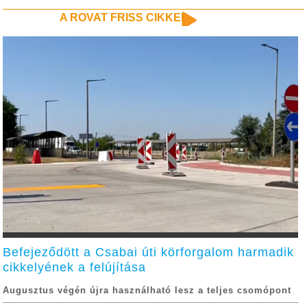
A ROVAT FRISS CIKKEI
Befejeződött a Csabai úti körforgalom harmadik
cikkelyének a felújítása
Augusztus végén újra használható lesz a teljes csomópont