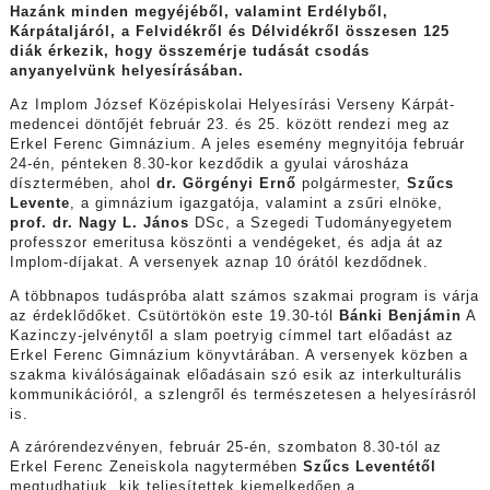
Hazánk minden megyéjéből, valamint Erdélyből,
Kárpátaljáról, a Felvidékről és Délvidékről összesen 125
diák érkezik, hogy összemérje tudását csodás
anyanyelvünk helyesírásában.
Az Implom József Középiskolai Helyesírási Verseny Kárpát-
medencei döntőjét február 23. és 25. között rendezi meg az
Erkel Ferenc Gimnázium. A jeles esemény megnyitója február
24-én, pénteken 8.30-kor kezdődik a gyulai városháza
dísztermében, ahol
dr. Görgényi Ernő
polgármester,
Szűcs
Levente
, a gimnázium igazgatója, valamint a zsűri elnöke,
prof. dr. Nagy L. János
DSc, a Szegedi Tudományegyetem
professzor emeritusa köszönti a vendégeket, és adja át az
Implom-díjakat. A versenyek aznap 10 órától kezdődnek.
A többnapos tudáspróba alatt számos szakmai program is várja
az érdeklődőket. Csütörtökön este 19.30-tól
Bánki Benjámin
A
Kazinczy-jelvénytől a slam poetryig címmel tart előadást az
Erkel Ferenc Gimnázium könyvtárában. A versenyek közben a
szakma kiválóságainak előadásain szó esik az interkulturális
kommunikációról, a szlengről és természetesen a helyesírásról
is.
A zárórendezvényen, február 25-én, szombaton 8.30-tól az
Erkel Ferenc Zeneiskola nagytermében
Szűcs Leventétől
megtudhatjuk, kik teljesítettek kiemelkedően a