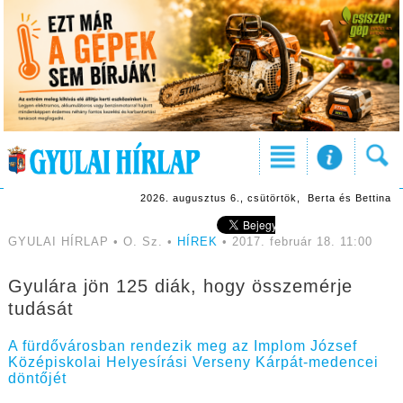
2026. augusztus 6., csütörtök, Berta és Bettina
GYULAI HÍRLAP • O. Sz. •
HÍREK
• 2017. február 18. 11:00
Gyulára jön 125 diák, hogy összemérje
tudását
A fürdővárosban rendezik meg az Implom József
Középiskolai Helyesírási Verseny Kárpát-medencei
döntőjét