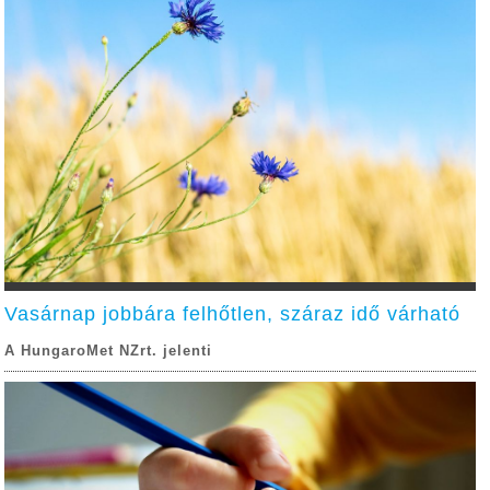
Vasárnap jobbára felhőtlen, száraz idő várható
A HungaroMet NZrt. jelenti