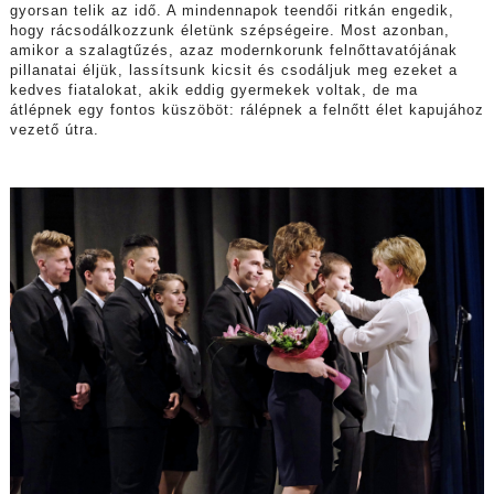
gyorsan telik az idő. A mindennapok teendői ritkán engedik,
hogy rácsodálkozzunk életünk szépségeire. Most azonban,
amikor a szalagtűzés, azaz modernkorunk felnőttavatójának
pillanatai éljük, lassítsunk kicsit és csodáljuk meg ezeket a
kedves fiatalokat, akik eddig gyermekek voltak, de ma
átlépnek egy fontos küszöböt: rálépnek a felnőtt élet kapujához
vezető útra.