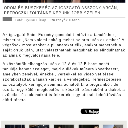
ÖRÖM ÉS BÜSZKESÉG AZ IGAZGATÓ ASSZONY ARCÁN,
PETRÓCZKI ZOLTÁNNÉ
KÉPÜNK JOBB SZÉLÉN
Fotó: Gyulai Hírlap –
Rusznyák Csaba
Az igazgató Saint-Euxpéry gondolatit intézte a tanulókhoz,
miszerint: „Nem valami sokáig mehet az orra után az ember.” A
végzősök most azokat a pillanatokat élik, amikor mehetnek a
saját orruk után, utat választhatnak maguknak és elindulhatnak
az álmaik megvalósítása felé.
A köszöntők elhangzás után a 12.A és 12.B harminchét
tanulója kapott szalagot, majd a diákok műsora következett,
amelyben zenével, énekkel, versekkel és videó vetítéssel
szórakoztatták a tanári kart és a vendégeket. Természetesen
az osztályok keringője sem maradhatott ki a programból, de
ezúttal egy külön meglepetés is készült: zárszóként a diákok a
szüleiket és rokonaikat is felkérték, egy utolsó, felnőttéválás
előtti táncra.