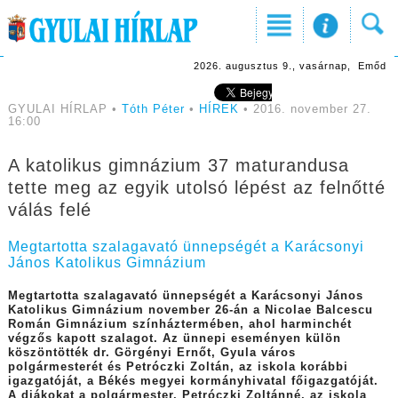
2026. augusztus 9., vasárnap, Emőd
GYULAI HÍRLAP •
Tóth Péter
•
HÍREK
• 2016. november 27.
16:00
A katolikus gimnázium 37 maturandusa
tette meg az egyik utolsó lépést az felnőtté
válás felé
Megtartotta szalagavató ünnepségét a Karácsonyi
János Katolikus Gimnázium
Megtartotta szalagavató ünnepségét a Karácsonyi János
Katolikus Gimnázium november 26-án a Nicolae Balcescu
Román Gimnázium színháztermében, ahol harminchét
végzős kapott szalagot. Az ünnepi eseményen külön
köszöntötték dr. Görgényi Ernőt, Gyula város
polgármesterét és Petróczki Zoltán, az iskola korábbi
igazgatóját, a Békés megyei kormányhivatal főigazgatóját.
A diákokat a polgármester, Petróczki Zoltánné, az iskola