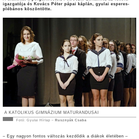
igazgatója és Kovács Péter pápai káplán, gyulai esperes-
plébános köszöntötte.
A KATOLIKUS GIMNÁZIUM MATURANDUSAI
Fotó: Gyulai Hírlap –
Rusznyák Csaba
– Egy nagyon fontos változás kezdődik a diákok életében –