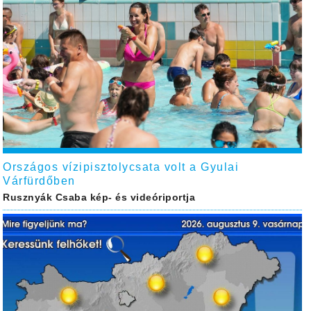
Országos vízipisztolycsata volt a Gyulai
Várfürdőben
Rusznyák Csaba kép- és videóriportja