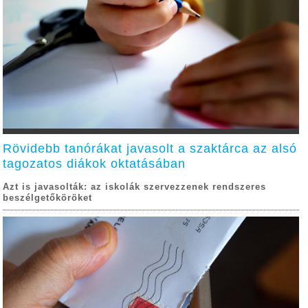
Rövidebb tanórákat javasolt a szaktárca az alsó
tagozatos diákok oktatásában
Azt is javasolták: az iskolák szervezzenek rendszeres
beszélgetőköröket