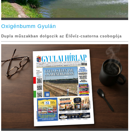
Oxigénbumm Gyulán
Dupla műszakban dolgozik az Élővíz-csatorna csobogója