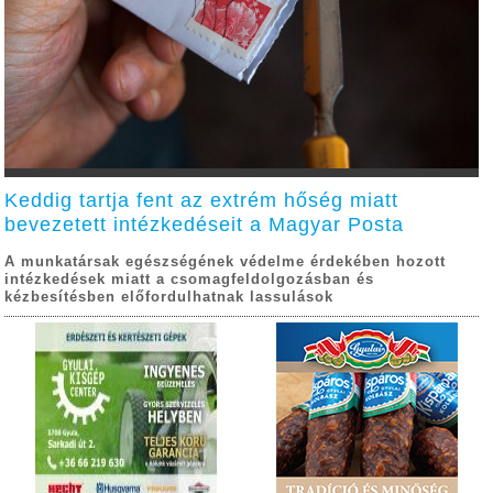
Keddig tartja fent az extrém hőség miatt
bevezetett intézkedéseit a Magyar Posta
A munkatársak egészségének védelme érdekében hozott
intézkedések miatt a csomagfeldolgozásban és
kézbesítésben előfordulhatnak lassulások