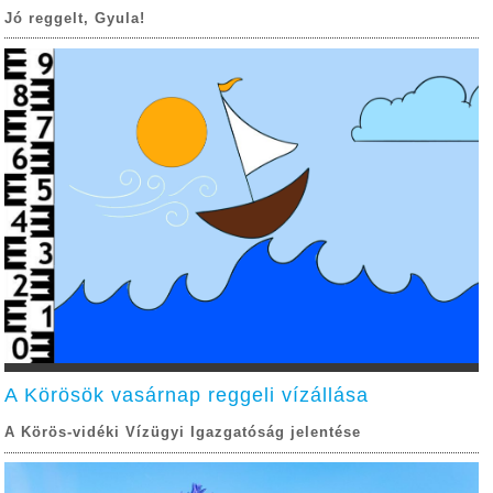
Jó reggelt, Gyula!
A Körösök vasárnap reggeli vízállása
A Körös-vidéki Vízügyi Igazgatóság jelentése