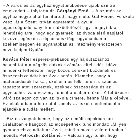
– A város és az egyház együttműködése újabb szintre
emelkedett – folytatta dr.
Görgényi Ernő
. – A szintén az
egyházmegye által fenntartott, nagy múltú Gál Ferenc Főiskola
veszi át a Szent István egyetemtől a gyulai
egészségtudományi kar működtetését, így megnyílik a
lehetőség arra, hogy egy gyermek, az óvoda első napjától
kezdve, egészen a diplomaosztóig, ugyanabban a
szellemiségben és ugyanabban az intézményrendszerben
nevelkedjen Gyulán.
Kovács Péter
esperes-plébános egy hajóutazáshoz
hasonlította a végzős diákok számára eltelt időt. Idővel
mindenki felfedezte, hogy közös célokért küzdenek és
összecsiszolódtak az évek során. Kiemelte, hogy a
maturandusok fizikai, szellemi és lelki téren is számos
tapasztalatot szereztek, ezeknek összessége és az
egymáshoz való viszony formálta emberré őket. A feltűzésre
váró szalagon ott van az iskola címere, benne Mária képével.
Ez elsősorban a hitre utal, amely az iskola legfontosabb
ajándéka a tudás mellett.
– Biztos vagyok benne, hogy az elmúlt napokban sok
családban elhangzott az elcsépeltnek tűnő mondat: „Milyen
gyorsan elszaladtak az évek, mintha most született volna.” –
mondta
Petróczki Zoltánné
. – Valóban úgy tűnik, hogy