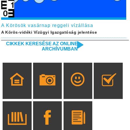
A Körösök vasárnap reggeli vízállása
A Körös-vidéki Vízügyi Igazgatóság jelentése
CIKKEK KERESÉSE AZ ONLINE
ARCHÍVUMBAN