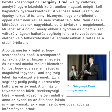
kezdte köszöntőjét
dr. Görgényi Ernő
. – Egy változás,
amelytől egyre közelebb kerül, amikor magatok mögött kell
hagynotok gyermekkorotokat. A változás lehet ijesztő, de
éppúgy lelkesítő is, annyi bizonyos, hogy elkerülhetetlen,
éppen ezért nem kell és nem szabad félni tőle. Nem csak a
kihívások lesznek nagyobbak, de új távlatok is megjelennek.
Mi lehet az a dolog, amely ebben a gyorsan és dinamikusan
változó világban hathatós segítség lehet a tervezésben, az
életben való felkészülésben? A legfontosabbak a tartás és a
stabil értékrend.
A polgármester kifejtette, hogy
szerencsések ebből a szempontból
az iskola diákjai, hiszen a nevelési
és oktatási munka mellett kiemelten
fontos, hogy egy szellemiséget is
magukévá tegyenek, ami segítség
lehet, ha válaszút elé érnek. Ez a
segítség pedig pedig a keresztény
kultúra és értékrend. A gimnázium
Dr. Görgényi Ernő
polgármester
folyamatosan bővíti tevékenységi
körét – ennek köszönhetően indult el
anno az óvoda és az általános iskola
is – így vannak, akik már tizenöt éve ugyanabba az
intézménybe járnak.