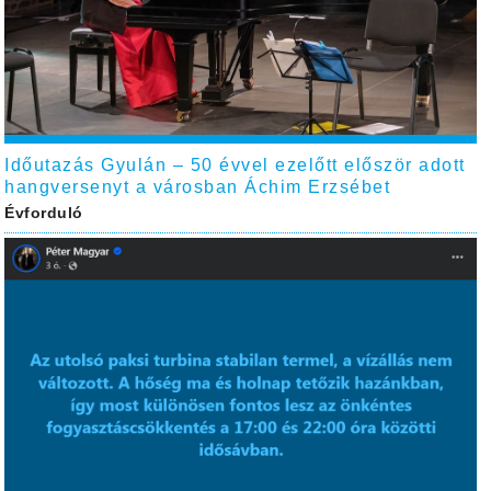
Időutazás Gyulán – 50 évvel ezelőtt először adott
hangversenyt a városban Áchim Erzsébet
Évforduló