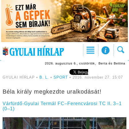
2026. augusztus 6., csütörtök, Berta és Bettina
GYULAI HÍRLAP •
B. L.
•
SPORT
• 2016. november 27. 15:07
Béla király megkezdte uralkodását!
Várfürdő-Gyulai Termál FC–Ferencvárosi TC II. 3–1
(0–1)