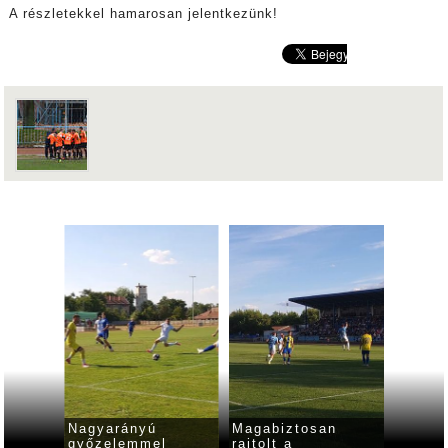
A részletekkel hamarosan jelentkezünk!
nfelét
Nagyarányú
Magabiztosan
Tovább
azonok
győzelemmel
rajtolt a
megáll