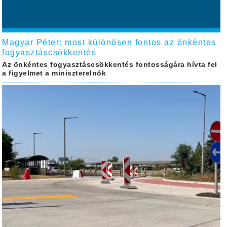
Magyar Péter: most különösen fontos az önkéntes
fogyasztáscsökkentés
Az önkéntes fogyasztáscsökkentés fontosságára hívta fel
a figyelmet a miniszterelnök