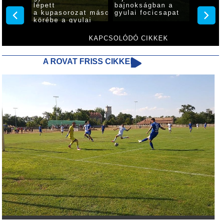
ata
lépett
bajnokságban a
Gyula 
a kupasorozat második
gyulai focicsapat
körébe a gyulai
focicsapat
KAPCSOLÓDÓ CIKKEK
A ROVAT FRISS CIKKEI