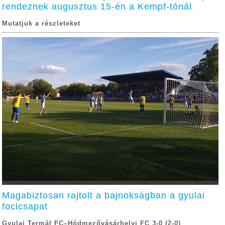
rendeznek augusztus 15-én a Kempf-tónál
Mutatjuk a részleteket
Magabiztosan rajtolt a bajnokságban a gyulai
focicsapat
Gyulai Termál FC–Hódmezővásárhelyi FC 3-0 (2-0)