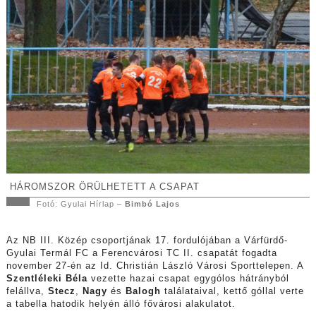
HÁROMSZOR ÖRÜLHETETT A CSAPAT
Fotó: Gyulai Hírlap –
Bimbó Lajos
Az NB III. Közép csoportjának 17. fordulójában a Várfürdő-
Gyulai Termál FC a Ferencvárosi TC II. csapatát fogadta
november 27-én az Id. Christián László Városi Sporttelepen. A
Szentléleki Béla
vezette hazai csapat egygólos hátrányból
felállva,
Stecz
,
Nagy
és
Balogh
találataival, kettő góllal verte
a tabella hatodik helyén álló fővárosi alakulatot.