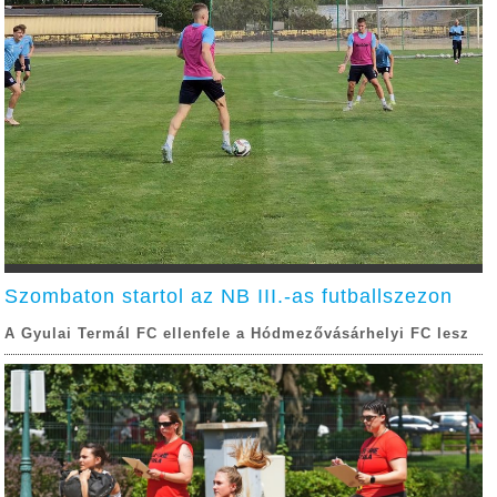
Szombaton startol az NB III.-as futballszezon
A Gyulai Termál FC ellenfele a Hódmezővásárhelyi FC lesz