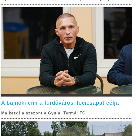
A bajnoki cím a fürdővárosi focicsapat célja
Ma kezdi a szezont a Gyulai Termál FC