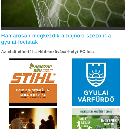
Hamarosan megkezdik a bajnoki szezont a
gyulai focisták
Az első ellenfél a Hódmezővásárhelyi FC lesz