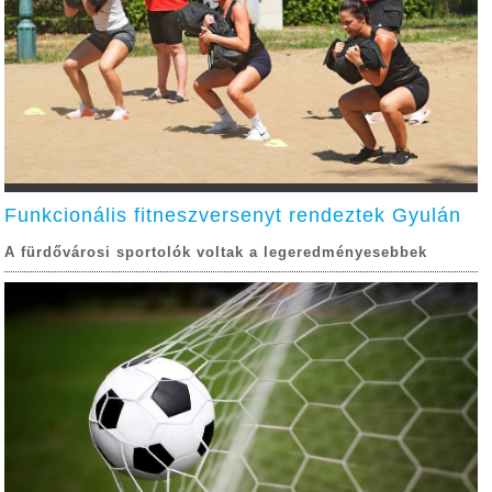
Funkcionális fitneszversenyt rendeztek Gyulán
A fürdővárosi sportolók voltak a legeredményesebbek