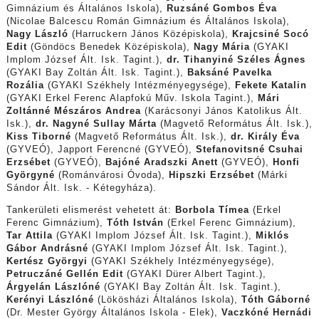
Gimnázium és Általános Iskola),
Ruzsáné Gombos Éva
(Nicolae Balcescu Román Gimnázium és Általános Iskola),
Nagy László
(Harruckern János Középiskola),
Krajcsiné Socó
Edit
(Göndöcs Benedek Középiskola),
Nagy Mária
(GYAKI
Implom József Ált. Isk. Tagint.),
dr. Tihanyiné Széles Ágnes
(GYAKI Bay Zoltán Ált. Isk. Tagint.),
Baksáné Pavelka
Rozália
(GYAKI Székhely Intézményegysége),
Fekete Katalin
(GYAKI Erkel Ferenc Alapfokú Műv. Iskola Tagint.),
Mári
Zoltánné Mészáros Andrea
(Karácsonyi János Katolikus Ált.
Isk.),
dr. Nagyné Sullay Márta
(Magvető Református Ált. Isk.),
Kiss Tiborné
(Magvető Református Ált. Isk.),
dr. Király Éva
(GYVEÓ), Japport Ferencné (GYVEÓ),
Stefanovitsné Csuhai
Erzsébet
(GYVEÓ),
Bajóné Aradszki Anett
(GYVEÓ),
Honfi
Györgyné
(Románvárosi Óvoda),
Hipszki Erzsébet
(Márki
Sándor Ált. Isk. - Kétegyháza).
Tankerületi elismerést vehetett át:
Borbola Tímea
(Erkel
Ferenc Gimnázium),
Tóth István
(Erkel Ferenc Gimnázium),
Tar Attila
(GYAKI Implom József Ált. Isk. Tagint.),
Miklós
Gábor Andrásné
(GYAKI Implom József Ált. Isk. Tagint.),
Kertész Györgyi
(GYAKI Székhely Intézményegysége),
Petruczáné Gellén Edit
(GYAKI Dürer Albert Tagint.),
Árgyelán Lászlóné
(GYAKI Bay Zoltán Ált. Isk. Tagint.),
Kerényi Lászlóné
(Lökösházi Általános Iskola),
Tóth Gáborné
(Dr. Mester György Általános Iskola - Elek),
Vaczkóné Hernádi