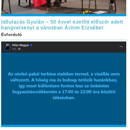
Időutazás Gyulán – 50 évvel ezelőtt először adott
hangversenyt a városban Áchim Erzsébet
Évforduló