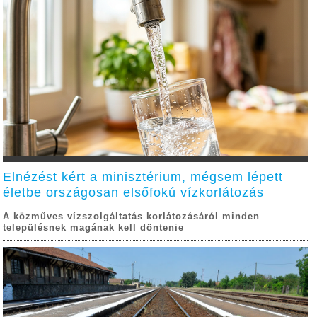
Elnézést kért a minisztérium, mégsem lépett
életbe országosan elsőfokú vízkorlátozás
A közműves vízszolgáltatás korlátozásáról minden
településnek magának kell döntenie