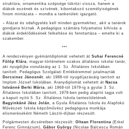
struktúra, ornamentika szépsége tükrözi vissza, hanem a
diákok eszének és szívének, kibontakozó személyiségének
finom mintázata – mondta a tankerületi igazgató.
– Alázat és odafigyelés kell minden gyermekhez, akit a tanárok
gondjaira bíznak. A pedagógus számára folyamatos kihívás a
diákok érdeklődésének felkeltése és fenntartása – emelte ki a
szakember.
***
A rendezvényen gyémántdiplomát vehetett át
Suhai Ferencné
Fülöp Klára
, magyar-történelem szakos általános iskolai tanár,
aki nyugdíjba vonulásáig az 1. Sz. Általános Iskolában
tanított. Pedagógus Szolgálati Emlékéremmel jutalmazták
Dorcsinez Jánosnét
, aki 1988-tól nyugdíjazásáig tanított az
Implom József Iskolában. Aranydiplomát vehetett át
Nacsa
Istvánné Berki Mária
, aki 1968-tól 1979-ig a gyulai 3. Sz.
Általános Iskolában tanított, 1979-ben pedig alapító tagja volt
a kapuit nyitó 5. Sz. Általános Iskola tantestületének.
Bagyinkáné Jász Jolán
, a Gyula Általános Iskola és Alapfokú
Művészeti Iskola képzőművész pedagógusa munkája
elismeréseként Németh László-díjban részesült.
Polgármesteri dicséretben részesült:
Oltean Florentina
(Erkel
Ferenc Gimnázium),
Gábor György
(Nicolae Balcescu Román