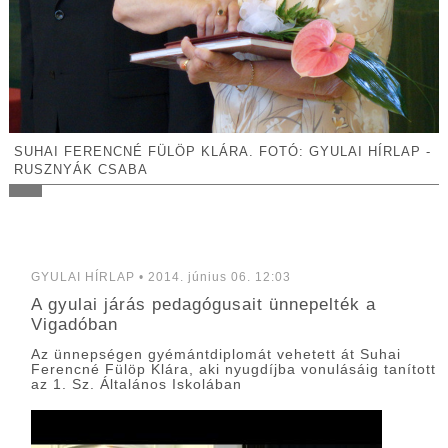
SUHAI FERENCNÉ FÜLÖP KLÁRA. FOTÓ: GYULAI HÍRLAP -
RUSZNYÁK CSABA
GYULAI HÍRLAP • 2014. június 06. 12:03
A gyulai járás pedagógusait ünnepelték a
Vigadóban
Az ünnepségen gyémántdiplomát vehetett át Suhai
Ferencné Fülöp Klára, aki nyugdíjba vonulásáig tanított
az 1. Sz. Általános Iskolában