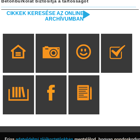
Betonburkolat biztosítja a tartósságot
CIKKEK KERESÉSE AZ ONLINE
ARCHÍVUMBAN
Friss
adatvédelmi tájékoztatónkban
megtalálod, hogyan gondoskodu