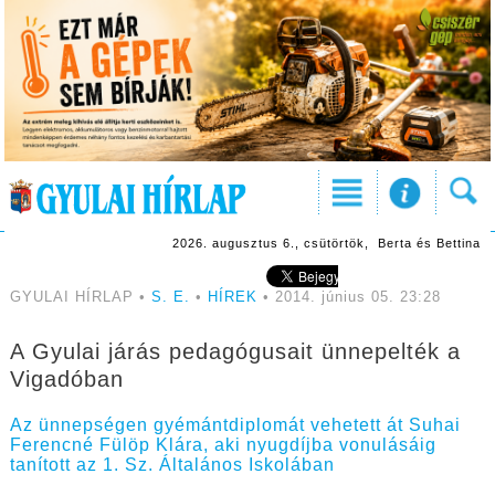
2026. augusztus 6., csütörtök, Berta és Bettina
GYULAI HÍRLAP •
S. E.
•
HÍREK
• 2014. június 05. 23:28
A Gyulai járás pedagógusait ünnepelték a
Vigadóban
Az ünnepségen gyémántdiplomát vehetett át Suhai
Ferencné Fülöp Klára, aki nyugdíjba vonulásáig
tanított az 1. Sz. Általános Iskolában