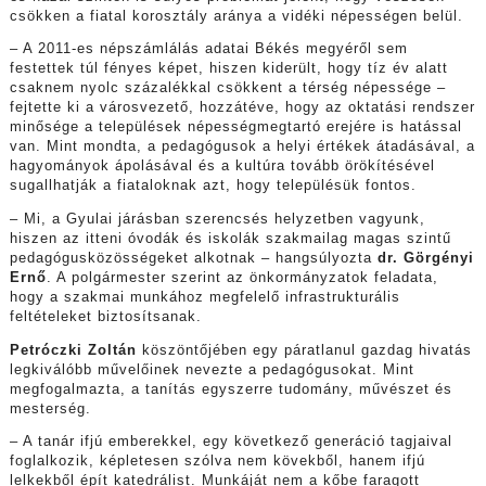
csökken a fiatal korosztály aránya a vidéki népességen belül.
– A 2011-es népszámlálás adatai Békés megyéről sem
festettek túl fényes képet, hiszen kiderült, hogy tíz év alatt
csaknem nyolc százalékkal csökkent a térség népessége –
fejtette ki a városvezető, hozzátéve, hogy az oktatási rendszer
minősége a települések népességmegtartó erejére is hatással
van. Mint mondta, a pedagógusok a helyi értékek átadásával, a
hagyományok ápolásával és a kultúra tovább örökítésével
sugallhatják a fiataloknak azt, hogy településük fontos.
– Mi, a Gyulai járásban szerencsés helyzetben vagyunk,
hiszen az itteni óvodák és iskolák szakmailag magas szintű
pedagógusközösségeket alkotnak – hangsúlyozta
dr. Görgényi
Ernő
. A polgármester szerint az önkormányzatok feladata,
hogy a szakmai munkához megfelelő infrastrukturális
feltételeket biztosítsanak.
Petróczki Zoltán
köszöntőjében egy páratlanul gazdag hivatás
legkiválóbb művelőinek nevezte a pedagógusokat. Mint
megfogalmazta, a tanítás egyszerre tudomány, művészet és
mesterség.
– A tanár ifjú emberekkel, egy következő generáció tagjaival
foglalkozik, képletesen szólva nem kövekből, hanem ifjú
lelkekből épít katedrálist. Munkáját nem a kőbe faragott