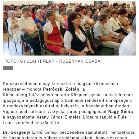
FOTÓ: GYULAI HÍRLAP - RUSZNYÁK CSABA
Korszakváltáson megy keresztül a magyar köznevelési
rendszer – mondta
Petróczki Zoltán
, a
Klebelsberg Intézményfenntartó Központ gyulai tankerületének
igazgatója a pedagógusnap alkalmából rendezett ünnepségen.
A rendezvénynek ezúttal új helyszín, a közelmúltban átadott
Vigadó adott otthont. A Gyulai járás pedagógusait
Nagy Xénia
,
a nagyszalontai Arany János Elméleti Líceum tanulója Füle
Lajos versével köszöntötte.
Dr. Görgényi Ernő
ünnepi beszédében rámutatott: nemzetközi
és hazai szinten is súlyos problémát jelent, hogy vészesen