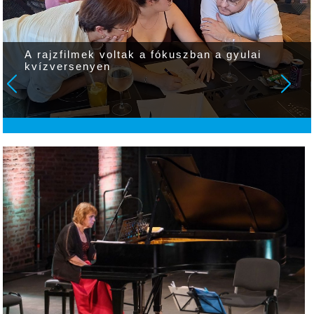
Elnézést kért a minisztérium, mégsem lépett
életbe országosan elsőfokú vízkorlátozás