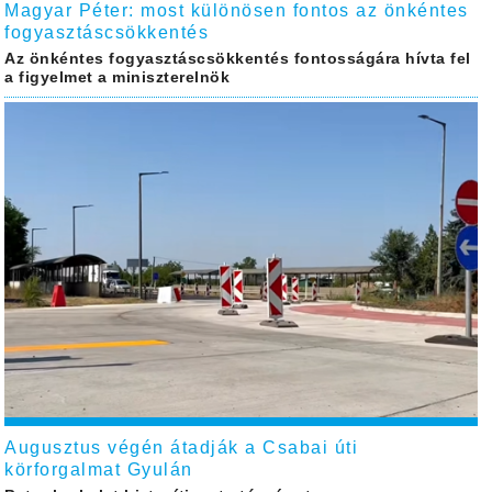
Magyar Péter: most különösen fontos az önkéntes
fogyasztáscsökkentés
Az önkéntes fogyasztáscsökkentés fontosságára hívta fel
a figyelmet a miniszterelnök
Augusztus végén átadják a Csabai úti
körforgalmat Gyulán