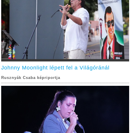
Johnny Moonlight lépett fel a Világóránál
Rusznyák Csaba képriportja