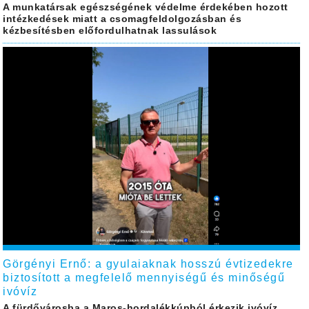
A munkatársak egészségének védelme érdekében hozott
intézkedések miatt a csomagfeldolgozásban és
kézbesítésben előfordulhatnak lassulások
Görgényi Ernő: a gyulaiaknak hosszú évtizedekre
biztosított a megfelelő mennyiségű és minőségű
ivóvíz
A fürdővárosba a Maros-hordalékkúpból érkezik ivóvíz