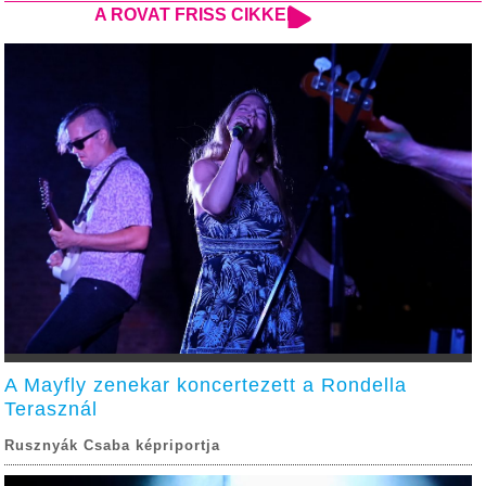
A ROVAT FRISS CIKKEI
A Mayfly zenekar koncertezett a Rondella
Terasznál
Rusznyák Csaba képriportja