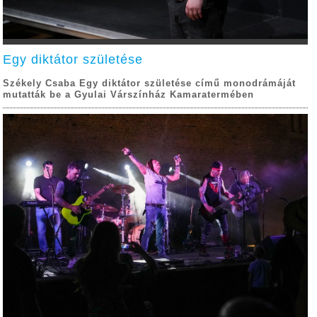
Egy diktátor születése
Székely Csaba Egy diktátor születése című monodrámáját
mutatták be a Gyulai Várszínház Kamaratermében