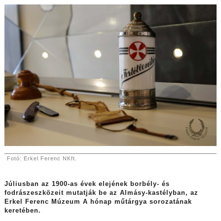
Fotó: Erkel Ferenc NKft.
Júliusban az 1900-as évek elejének borbély- és
fodrászeszközeit mutatják be az Almásy-kastélyban, az
Erkel Ferenc Múzeum A hónap műtárgya sorozatának
keretében.