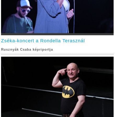
Zséka-koncert a Rondella Terasznál
Rusznyák Csaba képriportja