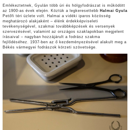
Emlékeztetnek, Gyulán több úri és hölgyfodrászat is működött
az 1900-as évek elején. Köztük a legkeresettebb
Halmai Gyula
Petőfi téri üzlete volt. Halmai a vidéki iparos közösség
meghatározó alakjaként – élénk érdekképviseleti
tevékenységével, szakmai továbbképzések és versenyek
szervezésével, valamint az országos szaklapokban megjelent
írásaival – nagyban hozzájárult a fodrász szakma
fejlődéséhez. 1937-ben az ő kezdeményezésével alakult meg a
Békés vármegyei fodrászok körzeti szövetsége.