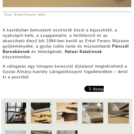
Fotó: Erkel Ferenc NKft.
A kastélyban bemutatott eszközök közül a bajuszkötő, a
nyaksöprő kefe, a szappantartó, a fertőtlenítő és az
akasztható élező bőr 1984-ben került az Erkel Ferenc Múzeum
gyűjteményébe, a gyulai tudós tanár és múzeumbarát
Pánczél
Barnabásnak
és feleségének,
Halasi Katalinnak
köszönhetően.
A válogatás egy hónapon keresztül díjtalanul megtekinthető a
Gyulai Almásy-kastély Látogatóközpont fogadóterében – derül
ki a posztból.