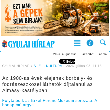
2026. augusztus 8., szombat, László
GYULAI HÍRLAP •
S. E.
•
KULTÚRA
• 2026. július 03. 11:18
Az 1900-as évek elejének borbély- és
fodrászeszközei láthatók díjtalanul az
Almásy-kastélyban
Folytatódik az Erkel Ferenc Múzeum sorozata, A
hónap műtárgya