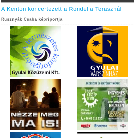
A Kenton koncertezett a Rondella Terasznál
Rusznyák Csaba képriportja