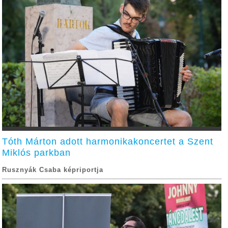
Tóth Márton adott harmonikakoncertet a Szent
Miklós parkban
Rusznyák Csaba képriportja