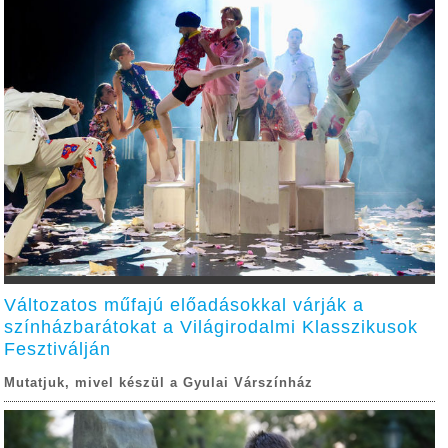
Változatos műfajú előadásokkal várják a
színházbarátokat a Világirodalmi Klasszikusok
Fesztiválján
Mutatjuk, mivel készül a Gyulai Várszínház