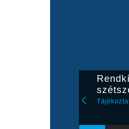
Rendkí
szétsz
Tájékozta