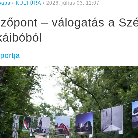
saba
•
KULTÚRA
• 2026. július 03. 11:07
ézőpont – válogatás a Sz
áibóból
portja