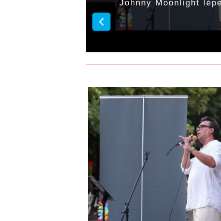
t koncertet a
Johnny Moonlight lépe