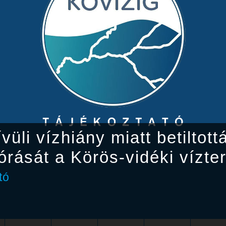
vüli vízhiány miatt betiltot
órását a Körös-vidéki vízte
tó