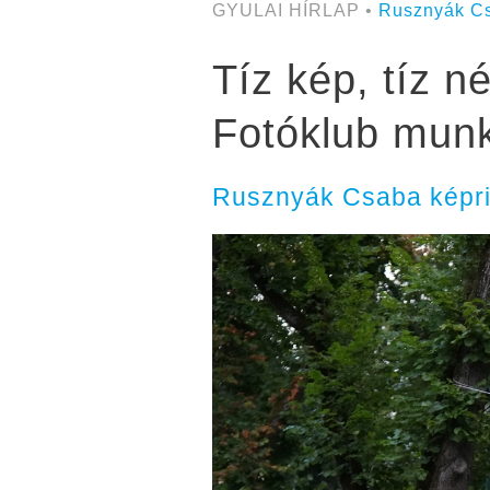
GYULAI HÍRLAP •
Rusznyák C
Tíz kép, tíz n
Fotóklub munk
Rusznyák Csaba képri