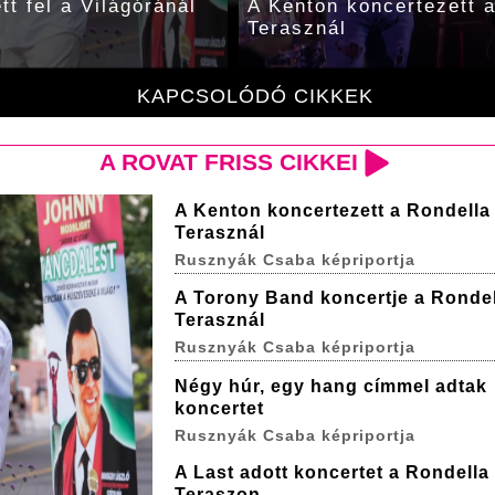
tt fel a Világóránál
A Kenton koncertezett 
Terasznál
KAPCSOLÓDÓ CIKKEK
A ROVAT FRISS CIKKEI
A Kenton koncertezett a Rondella
Terasznál
Rusznyák Csaba képriportja
A Torony Band koncertje a Rondel
Terasznál
Rusznyák Csaba képriportja
Négy húr, egy hang címmel adtak
koncertet
Rusznyák Csaba képriportja
A Last adott koncertet a Rondella
Teraszon