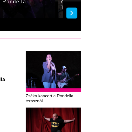
a Rondella
A Torony Band koncertje 
Terasznál
la
Zséka koncert a Rondella
terasznál