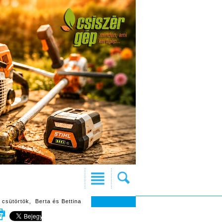
 csütörtök, Berta és Bettina