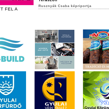
Rusznyák Csaba képriportja
T FEL A