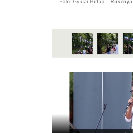
Fotó: Gyulai Hírlap –
Rusznyá