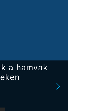
ták a hamvak
reken