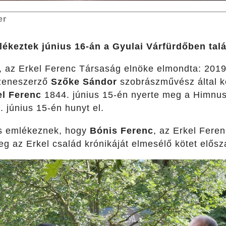
er
lékeztek június 16-án a Gyulai Várfürdőben talá
, az Erkel Ferenc Társaság elnöke elmondta: 201
zeneszerző
Szőke Sándor
szobrászművész által ké
el Ferenc
1844. június 15-én nyerte meg a Himnus
. június 15-én hunyt el.
is emlékeznek, hogy
Bónis Ferenc
, az Erkel Fere
meg az Erkel család krónikáját elmesélő kötet elős