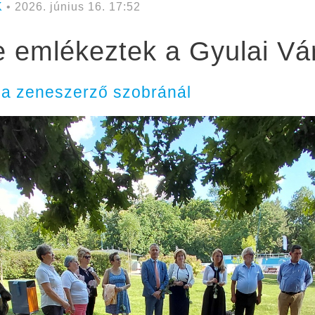
K
• 2026. június 16. 17:52
e emlékeztek a Gyulai Vá
l a zeneszerző szobránál