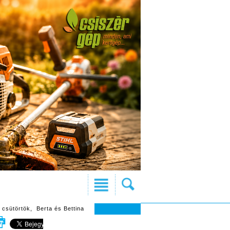
 csütörtök, Berta és Bettina