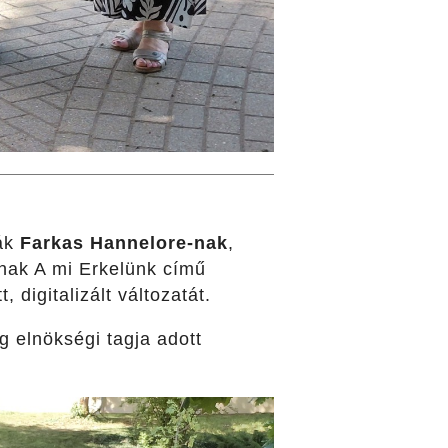
ták
Farkas Hannelore-nak
,
nak A mi Erkelünk című
 digitalizált változatát.
 elnökségi tagja adott