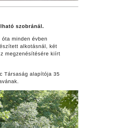
lható szobránál.
9 óta minden évben
szített alkotásnál, két
z megzenésítésére kiírt
nc Társaság alapítója 35
zavának.