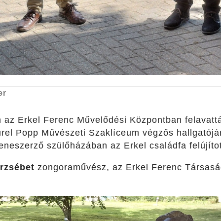
er
n az Erkel Ferenc Művelődési Központban felavat
rel Popp Művészeti Szaklíceum végzős hallgatójá
eneszerző szülőházában az Erkel családfa felújított,
rzsébet
zongoraművész, az Erkel Ferenc Társaság