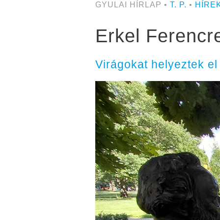
GYULAI HÍRLAP •
T. P.
•
HÍRE
Erkel Ferencr
Virágokat helyeztek e