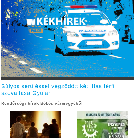
Súlyos sérüléssel végződött két ittas férfi
szóváltása Gyulán
Rendőrségi hírek Békés vármegyéből