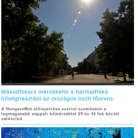
Másodfokúra mérsékelte a harmadfokú
hőségriasztást az országos tiszti főorvos
A HungaroMet előrejelzése szerint szombaton a
legmagasabb nappali hőmérséklet 29 és 34 fok között
valószínű