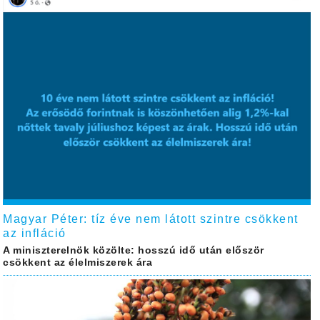
Magyar Péter: tíz éve nem látott szintre csökkent
az infláció
A miniszterelnök közölte: hosszú idő után először
csökkent az élelmiszerek ára