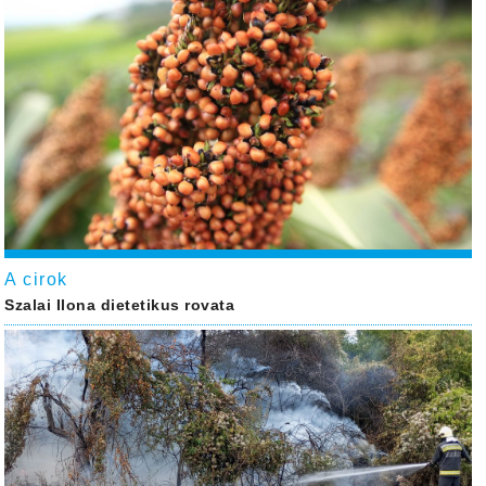
A cirok
Szalai Ilona dietetikus rovata