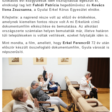
szokásos évi közgyűlésük idén tisztújítással egészült ki,
elnökségi tag lett
Fahidi Patrícia
hegedűművész és
Kovács
Ilona Zsuzsanna
, a Gyulai Erkel Kórus Egyesület elnöke.
Kifejtette: a napirend része volt az előző év értékelése,
amelynek kiemelten fontos része volt A mi Erkelünk című
dokumentumfilm elkészítése és bemutatása. Az alkotást
országszerte számtalan helyen bemutatták már, illetve határon
túli településeken is voltak vetítések, ezeket folytatják idén is.
Mint mondta, a film, amellett, hogy
Erkel Ferencről
72 év után
először készült összefoglaló dokumentumfilm, Gyula városát is
népszerűsíti.