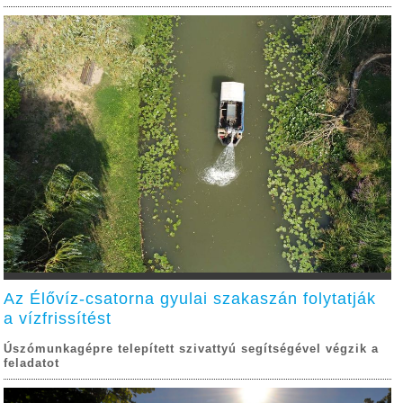
Az Élővíz-csatorna gyulai szakaszán folytatják
a vízfrissítést
Úszómunkagépre telepített szivattyú segítségével végzik a
feladatot