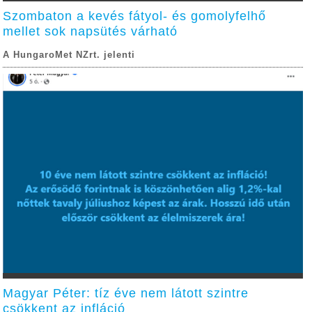
Szombaton a kevés fátyol- és gomolyfelhő
mellet sok napsütés várható
A HungaroMet NZrt. jelenti
Magyar Péter: tíz éve nem látott szintre
csökkent az infláció