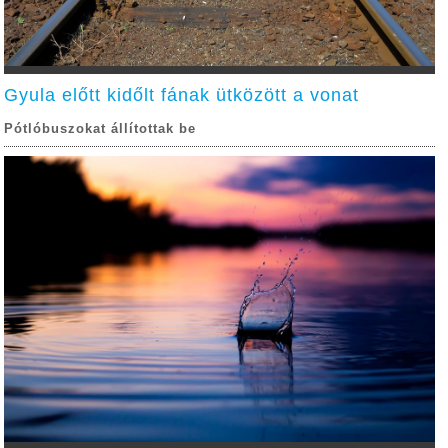
Gyula előtt kidőlt fának ütközött a vonat
Pótlóbuszokat állítottak be