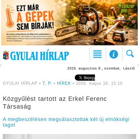
2026. augusztus 8., szombat, László
GYULAI HÍRLAP •
T. P.
•
HÍREK
• 2026. május 16. 15:10
Közgyűlést tartott az Erkel Ferenc
Társaság
A megbeszélésen megválasztottak két új elnökségi
tagot