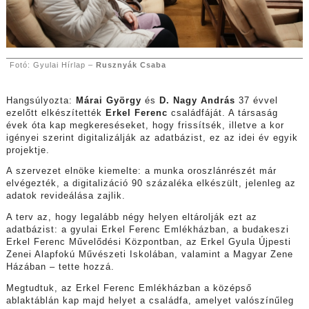
Fotó: Gyulai Hírlap –
Rusznyák Csaba
Hangsúlyozta:
Márai György
és
D. Nagy András
37 évvel
ezelőtt elkészítették
Erkel Ferenc
családfáját. A társaság
évek óta kap megkereséseket, hogy frissítsék, illetve a kor
igényei szerint digitalizálják az adatbázist, ez az idei év egyik
projektje.
A szervezet elnöke kiemelte: a munka oroszlánrészét már
elvégezték, a digitalizáció 90 százaléka elkészült, jelenleg az
adatok revideálása zajlik.
A terv az, hogy legalább négy helyen eltárolják ezt az
adatbázist: a gyulai Erkel Ferenc Emlékházban, a budakeszi
Erkel Ferenc Művelődési Központban, az Erkel Gyula Újpesti
Zenei Alapfokú Művészeti Iskolában, valamint a Magyar Zene
Házában – tette hozzá.
Megtudtuk, az Erkel Ferenc Emlékházban a középső
ablaktáblán kap majd helyet a családfa, amelyet valószínűleg