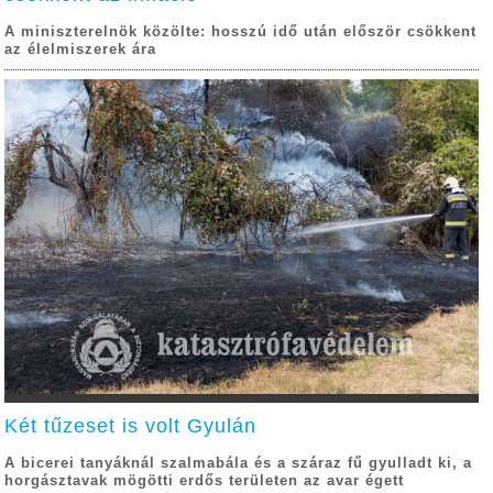
A miniszterelnök közölte: hosszú idő után először csökkent
az élelmiszerek ára
Két tűzeset is volt Gyulán
A bicerei tanyáknál szalmabála és a száraz fű gyulladt ki, a
horgásztavak mögötti erdős területen az avar égett