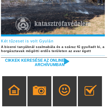
Két tűzeset is volt Gyulán
A bicerei tanyáknál szalmabála és a száraz fű gyulladt ki, a
horgásztavak mögötti erdős területen az avar égett
CIKKEK KERESÉSE AZ ONLINE
ARCHÍVUMBAN