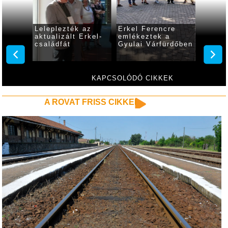
re
Leleplezték az
Erkel Ferencre
Három
a
aktualizált Erkel-
emlékeztek a
tiszte
ürdőben
családfát
Gyulai Várfürdőben
előtt 
Ferenc
kedde
KAPCSOLÓDÓ CIKKEK
A ROVAT FRISS CIKKEI