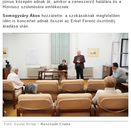
június közepén adnak át, amikor a zeneszerző halálára és a
Himnusz születésére emlékeznek.
Somogyváry Ákos
hozzátette: a szokásoknak megfelelően
idén is koncertet adnak ősszel az Erkel Ferenc-ösztöndíj
átadása után.
Fotó: Gyulai Hírlap –
Rusznyák Csaba