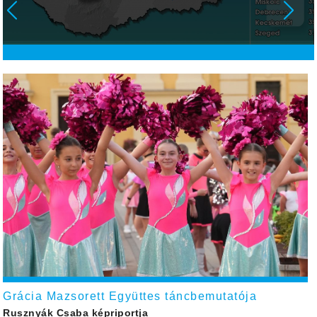
Grácia Mazsorett Együttes táncbemutatója
Rusznyák Csaba képriportja