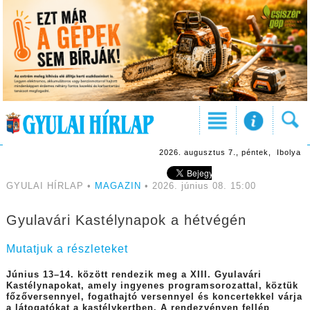
2026. augusztus 7., péntek, Ibolya
GYULAI HÍRLAP •
MAGAZIN
• 2026. június 08. 15:00
Gyulavári Kastélynapok a hétvégén
Mutatjuk a részleteket
Június 13–14. között rendezik meg a XIII. Gyulavári
Kastélynapokat, amely ingyenes programsorozattal, köztük
főzőversennyel, fogathajtó versennyel és koncertekkel várja
a látogatókat a kastélykertben. A rendezvényen fellép