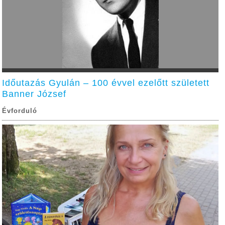
Időutazás Gyulán – 100 évvel ezelőtt született
Banner József
Évforduló