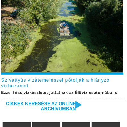
Szivattyús vízátemeléssel pótolják a hiányzó
vízhozamot
Ezzel friss vízkészletet juttatnak az Élővíz-csatornába is
CIKKEK KERESÉSE AZ ONLINE
ARCHÍVUMBAN