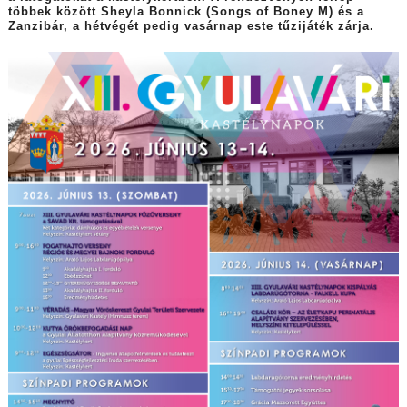
többek között Sheyla Bonnick (Songs of Boney M) és a
Zanzibár, a hétvégét pedig vasárnap este tűzijáték zárja.