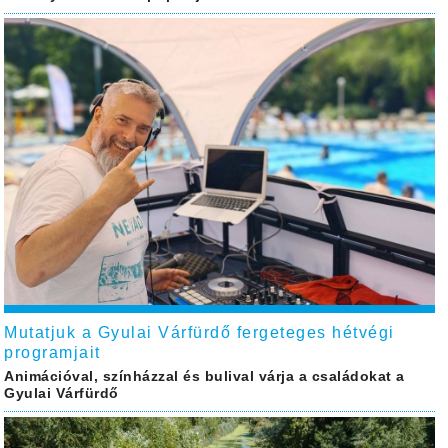
Mutatjuk a Gyulai Várfürdő fergeteges hétvégi
programjait
Animációval, színházzal és bulival várja a családokat a
Gyulai Várfürdő