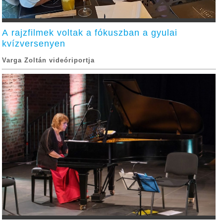
A rajzfilmek voltak a fókuszban a gyulai
kvízversenyen
Varga Zoltán videóriportja