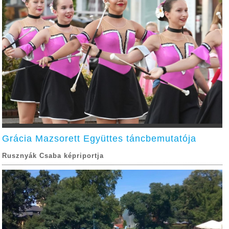
Grácia Mazsorett Együttes táncbemutatója
Rusznyák Csaba képriportja