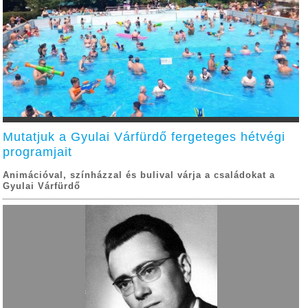
Mutatjuk a Gyulai Várfürdő fergeteges hétvégi
programjait
Animációval, színházzal és bulival várja a családokat a
Gyulai Várfürdő