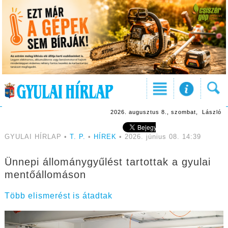
2026. augusztus 8., szombat, László
GYULAI HÍRLAP •
T. P.
•
HÍREK
• 2026. június 08. 14:39
Ünnepi állománygyűlést tartottak a gyulai
mentőállomáson
Több elismerést is átadtak