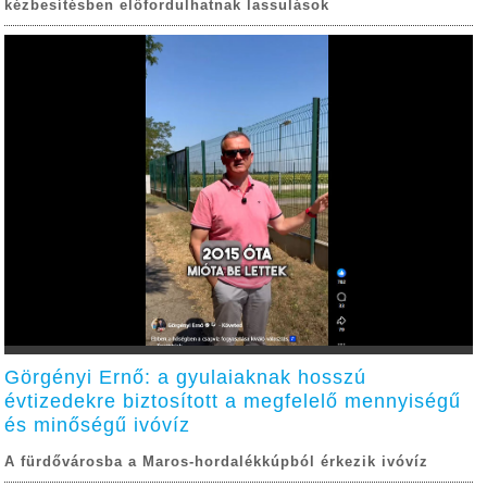
kézbesítésben előfordulhatnak lassulások
Görgényi Ernő: a gyulaiaknak hosszú
évtizedekre biztosított a megfelelő mennyiségű
és minőségű ivóvíz
A fürdővárosba a Maros-hordalékkúpból érkezik ivóvíz