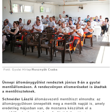
Fotó: Gyulai Hírlap/
Rusznyák Csaba
Ünnepi állománygyűlést rendeztek június 8-án a gyulai
mentőállomáson. A rendezvényen elismeréseket is átadtak
a mentőtiszteknek.
Schneider László
állomásvezető mentőtiszt elmondta: az
állománygyűlésen ünnepelték meg a mentők napját is, amely
eredetileg májusban van, de mostanra készültek el a