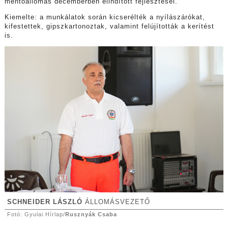
mentőállomás decemberben elindított fejlesztései.
Kiemelte: a munkálatok során kicserélték a nyílászárókat,
kifestettek, gipszkartonoztak, valamint felújították a kerítést
is.
SCHNEIDER LÁSZLÓ
ÁLLOMÁSVEZETŐ
Fotó: Gyulai Hírlap/
Rusznyák Csaba