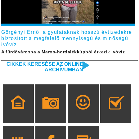
Görgényi Ernő: a gyulaiaknak hosszú évtizedekre
biztosított a megfelelő mennyiségű és minőségű
ivóvíz
A fürdővárosba a Maros-hordalékkúpból érkezik ivóvíz
CIKKEK KERESÉSE AZ ONLINE
ARCHÍVUMBAN