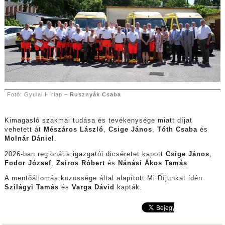
Fotó: Gyulai Hírlap –
Rusznyák Csaba
Kimagasló szakmai tudása és tevékenysége miatt díjat
vehetett át
Mészáros László
,
Csige János
,
Tóth Csaba
és
Molnár Dániel
.
2026-ban regionális igazgatói dicséretet kapott
Csige János
,
Fodor József
,
Zsiros Róbert
és
Nánási Ákos Tamás
.
A mentőállomás közössége által alapított Mi Díjunkat idén
Szilágyi Tamás
és
Varga Dávid
kapták.