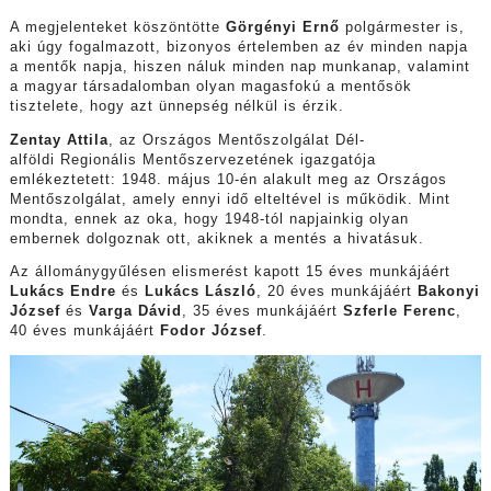
A megjelenteket köszöntötte
Görgényi Ernő
polgármester is,
aki úgy fogalmazott, bizonyos értelemben az év minden napja
a mentők napja, hiszen náluk minden nap munkanap, valamint
a magyar társadalomban olyan magasfokú a mentősök
tisztelete, hogy azt ünnepség nélkül is érzik.
Zentay Attila
, az Országos Mentőszolgálat Dél-
alföldi Regionális Mentőszervezetének igazgatója
emlékeztetett: 1948. május 10-én alakult meg az Országos
Mentőszolgálat, amely ennyi idő elteltével is működik. Mint
mondta, ennek az oka, hogy 1948-tól napjainkig olyan
embernek dolgoznak ott, akiknek a mentés a hivatásuk.
Az állománygyűlésen elismerést kapott 15 éves munkájáért
Lukács Endre
és
Lukács László
, 20 éves munkájáért
Bakonyi
József
és
Varga Dávid
, 35 éves munkájáért
Szferle Ferenc
,
40 éves munkájáért
Fodor József
.