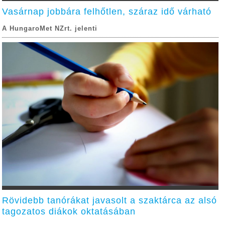
Vasárnap jobbára felhőtlen, száraz idő várható
A HungaroMet NZrt. jelenti
Rövidebb tanórákat javasolt a szaktárca az alsó
tagozatos diákok oktatásában