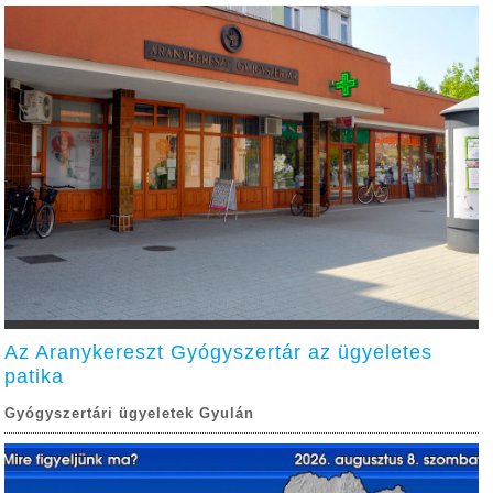
Az Aranykereszt Gyógyszertár az ügyeletes
patika
Gyógyszertári ügyeletek Gyulán