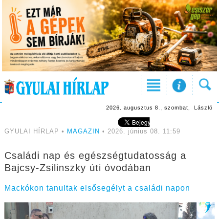
2026. augusztus 8., szombat, László
GYULAI HÍRLAP •
MAGAZIN
• 2026. június 08. 11:59
Családi nap és egészségtudatosság a
Bajcsy-Zsilinszky úti óvodában
Mackókon tanultak elsősegélyt a családi napon