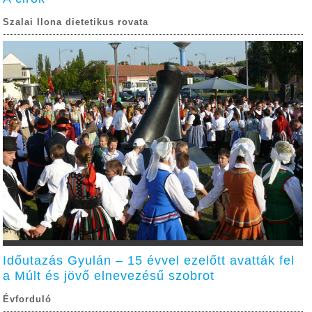
Szalai Ilona dietetikus rovata
Időutazás Gyulán – 15 évvel ezelőtt avatták fel
a Múlt és jövő elnevezésű szobrot
Évforduló