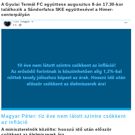
A Gyulai Termál FC együttese augusztus 8-án 17.30-kor
találkozik a Sándorfalva SKE együttesével a Himer-
centerpályán
Magyar Péter: tíz éve nem látott szintre csökkent
az infláció
A miniszterelnök közölte: hosszú idő után először
csökkent az élelmiszerek ára