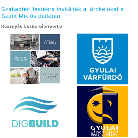
Szabadtéri festésre invitálták a járókelőket a
Szent Miklós parkban
Rusznyák Csaba képriportja