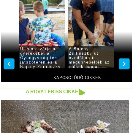
 a
Új hinta várja a
A Bajcsy-
Játszó
nszky
gyerekeket a
Zsilinszky úti
a Bajc
Gyöngyvirág téri
óvodában is
Zsilin
zköze
játszótéren és a
megünnepelték az
óvodá
Bajcsy-Zsilinszky
idősek napját
utcai óvodában
KAPCSOLÓDÓ CIKKEK
A ROVAT FRISS CIKKEI