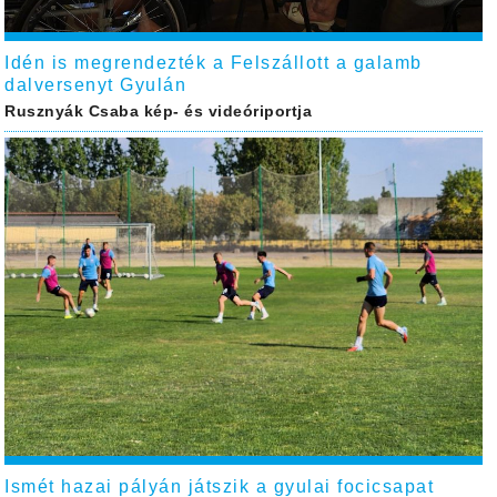
Idén is megrendezték a Felszállott a galamb
dalversenyt Gyulán
Rusznyák Csaba kép- és videóriportja
Ismét hazai pályán játszik a gyulai focicsapat