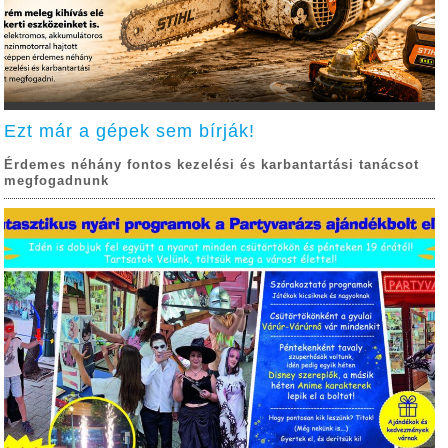
Ezt már a gépek sem bírják!
Érdemes néhány fontos kezelési és karbantartási tanácsot
megfogadnunk