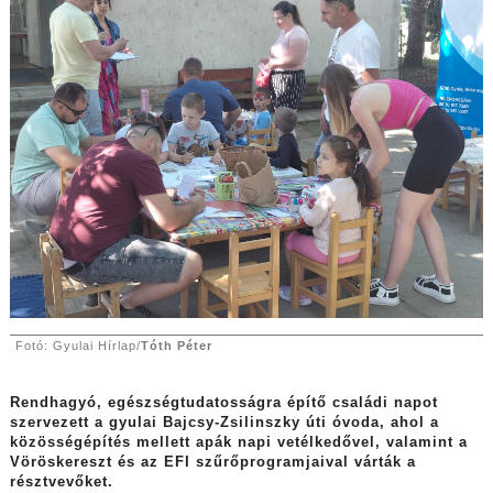
Fotó: Gyulai Hírlap/
Tóth Péter
Rendhagyó, egészségtudatosságra építő családi napot
szervezett a gyulai Bajcsy-Zsilinszky úti óvoda, ahol a
közösségépítés mellett apák napi vetélkedővel, valamint a
Vöröskereszt és az EFI szűrőprogramjaival várták a
résztvevőket.