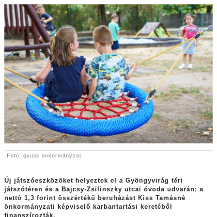
Fotó: gyulai önkormányzat
Új játszóeszközöket helyeztek el a Gyöngyvirág téri
játszótéren és a Bajcsy-Zsilinszky utcai óvoda udvarán; a
nettó 1,3 forint összértékű beruházást Kiss Tamásné
önkormányzati képviselő karbantartási keretéből
finanszírozták.