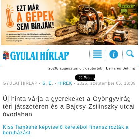
2026. augusztus 6., csütörtök, Berta és Bettina
GYULAI HÍRLAP •
S. E.
•
HÍREK
• 2025. szeptember 05. 13:09
Új hinta várja a gyerekeket a Gyöngyvirág
téri játszótéren és a Bajcsy-Zsilinszky utcai
óvodában
Kiss Tamásné képviselő keretéből finanszírozták a
beruházást