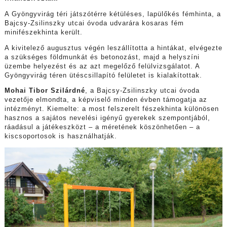
A Gyöngyvirág téri játszótérre kétüléses, lapülőkés fémhinta, a
Bajcsy-Zsilinszky utcai óvoda udvarára kosaras fém
minifészekhinta került.
A kivitelező augusztus végén leszállította a hintákat, elvégezte
a szükséges földmunkát és betonozást, majd a helyszíni
üzembe helyezést és az azt megelőző felülvizsgálatot. A
Gyöngyvirág téren ütéscsillapító felületet is kialakítottak.
Mohai Tibor Szilárdné
, a Bajcsy-Zsilinszky utcai óvoda
vezetője elmondta, a képviselő minden évben támogatja az
intézményt. Kiemelte: a most felszerelt fészekhinta különösen
hasznos a sajátos nevelési igényű gyerekek szempontjából,
ráadásul a játékeszközt – a méretének köszönhetően – a
kiscsoportosok is használhatják.