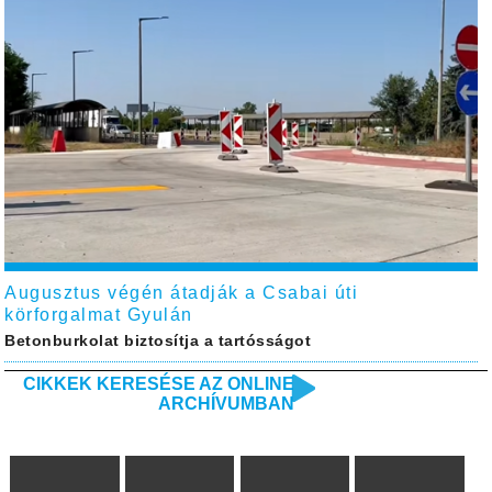
Augusztus végén átadják a Csabai úti
körforgalmat Gyulán
Betonburkolat biztosítja a tartósságot
CIKKEK KERESÉSE AZ ONLINE
ARCHÍVUMBAN