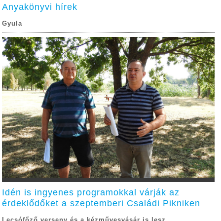
Anyakönyvi hírek
Gyula
Idén is ingyenes programokkal várják az
érdeklődőket a szeptemberi Családi Pikniken
Lecsófőző verseny és a kézművesvásár is lesz