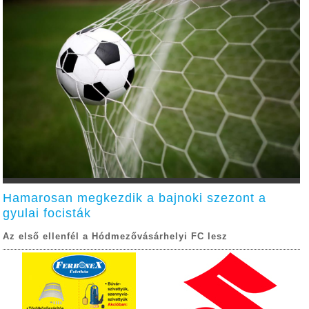
Hamarosan megkezdik a bajnoki szezont a
gyulai focisták
Az első ellenfél a Hódmezővásárhelyi FC lesz