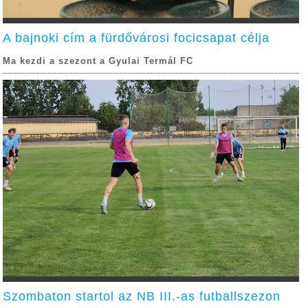
A bajnoki cím a fürdővárosi focicsapat célja
Ma kezdi a szezont a Gyulai Termál FC
Szombaton startol az NB III.-as futballszezon