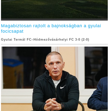
Magabiztosan rajtolt a bajnokságban a gyulai
focicsapat
Gyulai Termál FC–Hódmezővásárhelyi FC 3-0 (2-0)