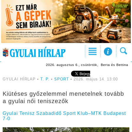
2026. augusztus 6., csütörtök, Berta és Bettina
GYULAI HÍRLAP •
T. P.
•
SPORT
• 2026. május 14. 13:00
Kiütéses győzelemmel menetelnek tovább
a gyulai női teniszezők
Gyulai Tenisz Szabadidő Sport Klub–MTK Budapest
7-0