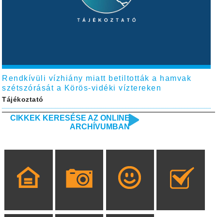
Rendkívüli vízhiány miatt betiltották a hamvak
szétszórását a Körös-vidéki víztereken
Tájékoztató
CIKKEK KERESÉSE AZ ONLINE
ARCHÍVUMBAN