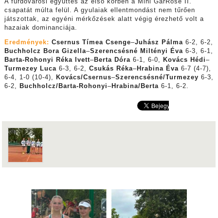
A fürdővárosi együttes az első körben a Mini GarRose II.
csapatát múlta felül. A gyulaiak ellentmondást nem tűrően
játszottak, az egyéni mérkőzések alatt végig érezhető volt a
hazaiak dominanciája.
Eredmények:
Csernus Tímea Csenge
–
Juhász Pálma
6-2, 6-2,
Buchholcz Bora Gizella
–
Szerencsésné Miltényi Éva
6-3, 6-1,
Barta-Rohonyi Réka Ivett
–
Berta Dóra
6-1, 6-0,
Kovács Hédi
–
Turmezey Luca
6-3, 6-2,
Csukás Réka
–
Hrabina Éva
6-7 (4-7),
6-4, 1-0 (10-4),
Kovács/Csernus
–
Szerencsésné/Turmezey
6-3,
6-2,
Buchholcz/Barta-Rohonyi
–
Hrabina/Berta
6-1, 6-2.