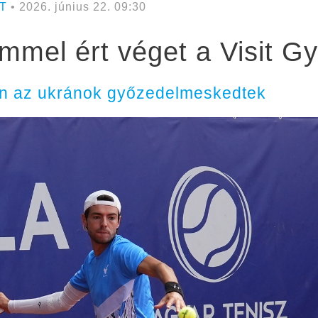
T
• 2026. június 22. 09:30
mmel ért véget a Visit G
n az ukránok győzedelmeskedtek