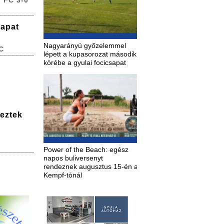
 FC 3-0
sapat
Nagyarányú győzelemmel
C
lépett a kupasorozat második
körébe a gyulai focicsapat
deztek
Power of the Beach: egész
napos buliversenyt
rendeznek augusztus 15-én a
Kempf-tónál