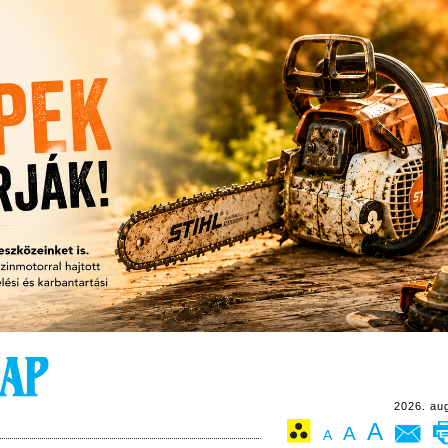
2026. au
A
A
A