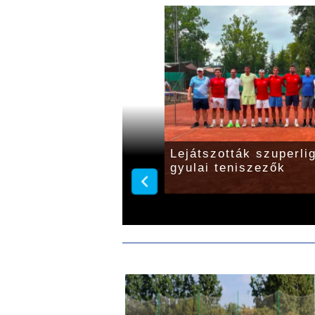
ltek a fiatal gyulai
Elkészült a gyulai te
menetrendje