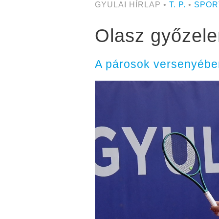
GYULAI HÍRLAP •
T. P.
•
SPOR
Olasz győzele
A párosok versenyébe