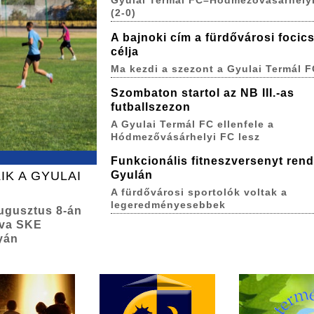
Gyulai Termál FC–Hódmezővásárhelyi
(2-0)
A bajnoki cím a fürdővárosi focic
célja
Ma kezdi a szezont a Gyulai Termál F
Szombaton startol az NB III.-as
futballszezon
A Gyulai Termál FC ellenfele a
Hódmezővásárhelyi FC lesz
Funkcionális fitneszversenyt ren
IK A GYULAI
Gyulán
A fürdővárosi sportolók voltak a
legeredményesebbek
augusztus 8-án
lva SKE
yán