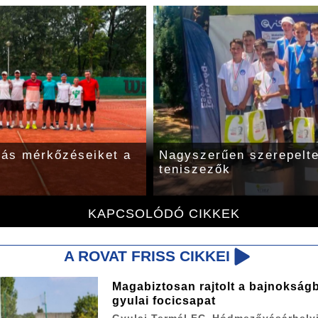
niszezők szuperligás
Kisorsolták a gyulai te
szuperligás ellenfeleit
KAPCSOLÓDÓ CIKKEK
A ROVAT FRISS CIKKEI
Magabiztosan rajtolt a bajnokság
gyulai focicsapat