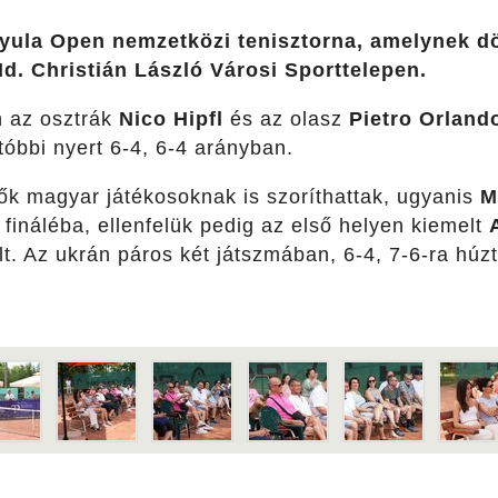
 Gyula Open nemzetközi tenisztorna, amelynek dö
d. Christián László Városi Sporttelepen.
n
az osztrák
Nico Hipfl
és az olasz
Pietro Orlando
óbbi nyert 6-4, 6-4 arányban.
ők magyar játékosoknak is szoríthattak, ugyanis
M
a fináléba, ellenfelük pedig az első helyen kiemelt
lt. Az ukrán páros két játszmában, 6-4, 7-6-ra húzta