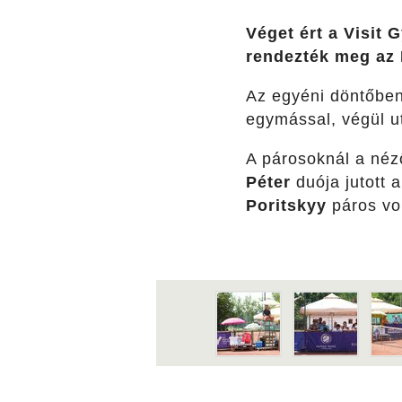
Véget ért a Visit
rendezték meg az I
Az egyéni döntőbe
egymással, végül ut
A párosoknál a néz
Péter
duója jutott 
Poritskyy
páros vo