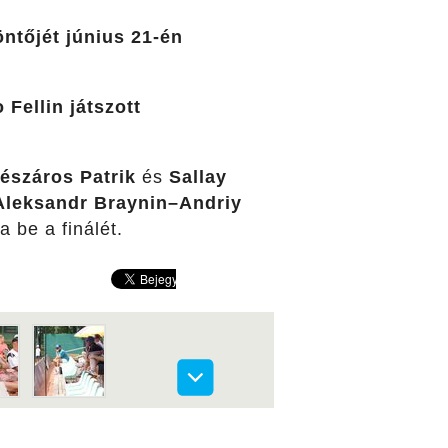
ntőjét június 21-én
 Fellin játszott
észáros Patrik
és
Sallay
Aleksandr Braynin–
Andriy
 be a finálét.