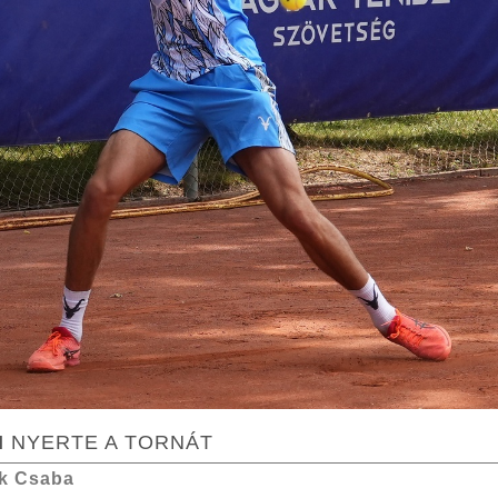
N
NYERTE A TORNÁT
k Csaba