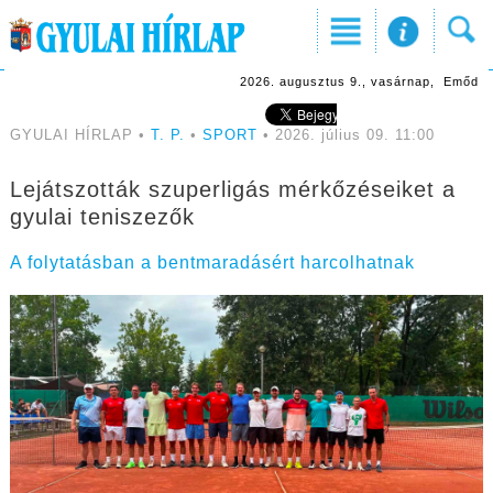
2026. augusztus 9., vasárnap, Emőd
GYULAI HÍRLAP •
T. P.
•
SPORT
• 2026. július 09. 11:00
Lejátszották szuperligás mérkőzéseiket a
gyulai teniszezők
A folytatásban a bentmaradásért harcolhatnak