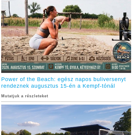
Power of the Beach: egész napos buliversenyt
rendeznek augusztus 15-én a Kempf-tónál
Mutatjuk a részleteket