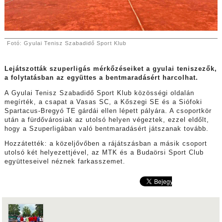
Fotó: Gyulai Tenisz Szabadidő Sport Klub
Lejátszották szuperligás mérkőzéseiket a gyulai teniszezők,
a folytatásban az együttes a bentmaradásért harcolhat.
A Gyulai Tenisz Szabadidő Sport Klub közösségi oldalán
megírték, a csapat a Vasas SC, a Kőszegi SE és a
Siófoki
Spartacus-Bregyó TE gárdái ellen lépett pályára. A csoportkör
után a fürdővárosiak az utolsó helyen végeztek, ezzel eldőlt,
hogy a Szuperligában való bentmaradásért játszanak tovább.
Hozzátették: a közeljővőben a rájátszásban a másik csoport
utolsó két helyezettjével, az MTK és a Budaörsi Sport Club
együtteseivel néznek farkasszemet.