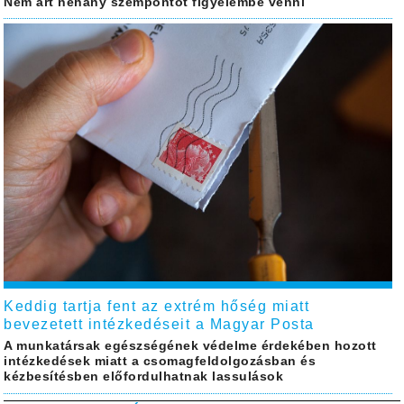
Nem árt néhány szempontot figyelembe venni
Keddig tartja fent az extrém hőség miatt
bevezetett intézkedéseit a Magyar Posta
A munkatársak egészségének védelme érdekében hozott
intézkedések miatt a csomagfeldolgozásban és
kézbesítésben előfordulhatnak lassulások