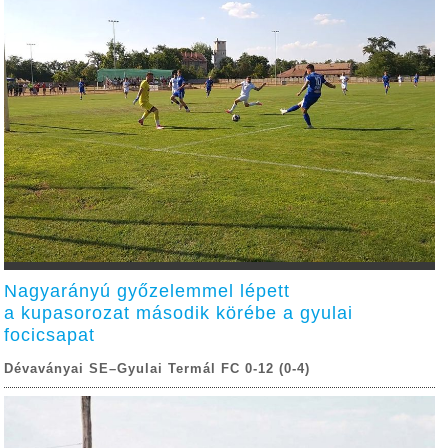
Nagyarányú győzelemmel lépett
a kupasorozat második körébe a gyulai
focicsapat
Dévaványai SE–Gyulai Termál FC 0-12 (0-4)