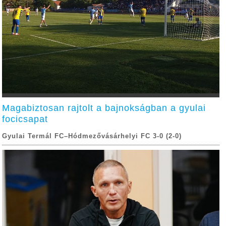
Magabiztosan rajtolt a bajnokságban a gyulai
focicsapat
Gyulai Termál FC–Hódmezővásárhelyi FC 3-0 (2-0)