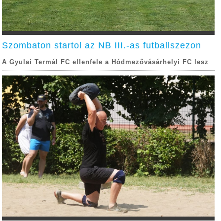
Szombaton startol az NB III.-as futballszezon
A Gyulai Termál FC ellenfele a Hódmezővásárhelyi FC lesz