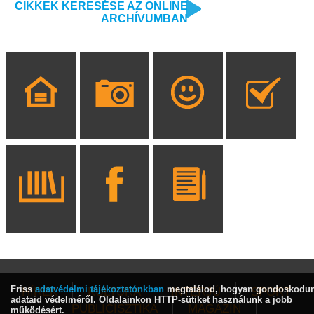
CIKKEK KERESÉSE AZ ONLINE
ARCHÍVUMBAN
Friss
adatvédelmi tájékoztatónkban
megtalálod, hogyan gondoskodu
HÍREK
KULTÚRA
INTERJÚ
SPORT
adataid védelméről. Oldalainkon HTTP-sütiket használunk a jobb
PUBLICISZTIKA
MAGAZIN
működésért.