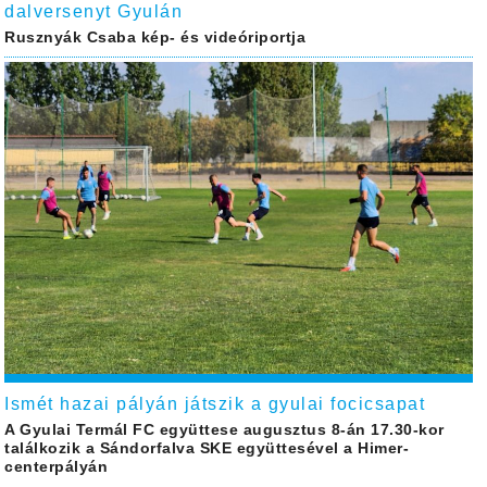
dalversenyt Gyulán
Rusznyák Csaba kép- és videóriportja
Ismét hazai pályán játszik a gyulai focicsapat
A Gyulai Termál FC együttese augusztus 8-án 17.30-kor
találkozik a Sándorfalva SKE együttesével a Himer-
centerpályán