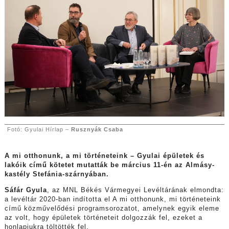
Fotó: Gyulai Hírlap –
Rusznyák Csaba
A mi otthonunk, a mi történeteink – Gyulai épületek és
lakóik című kötetet mutatták be március 11-én az Almásy-
kastély Stefánia-szárnyában.
Sáfár Gyula
, az MNL Békés Vármegyei Levéltárának elmondta:
a levéltár 2020-ban indította el A mi otthonunk, mi történeteink
című közművelődési programsorozatot, amelynek egyik eleme
az volt, hogy épületek történeteit dolgozzák fel, ezeket a
honlapjukra töltötték fel.