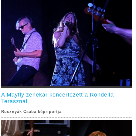
A Mayfly zenekar koncertezett a Rondella
Terasznál
Rusznyák Csaba képriportja