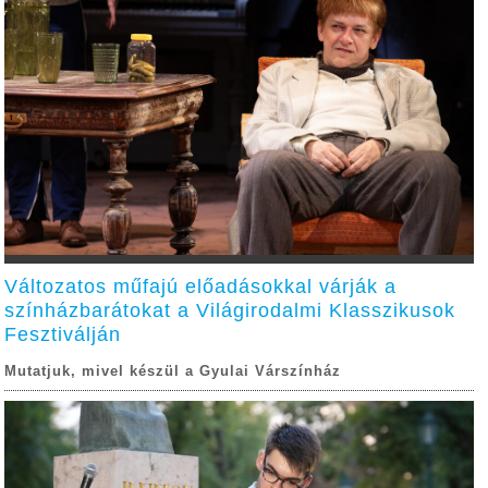
Változatos műfajú előadásokkal várják a
színházbarátokat a Világirodalmi Klasszikusok
Fesztiválján
Mutatjuk, mivel készül a Gyulai Várszínház