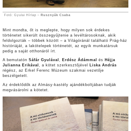
Fotó: Gyulai Hírlap –
Rusznyák Csaba
Mint mondta, őt is meglepte, hogy milyen sok érdekes
történetet sikerült összegyűjtenie a levéltárosoknak, akik
feldolgozták – többek között – a Világóránál található Prág-ház
históriáját, a lakótelepek történetét, az egyik munkatársuk
pedig a saját otthonáról írt.
A bemutatón
Sáfár Gyulával
,
Erdész Ádámmal
és
Héjja
Julianna Erikával
, a kötet szerkesztőjével
Liska András
régész, az Erkel Ferenc Múzeum szakmai vezetője
beszélgetett.
Az érdeklődők az Almásy-kastély ajándékboltjában tudják
megvásárolni a kötetet.