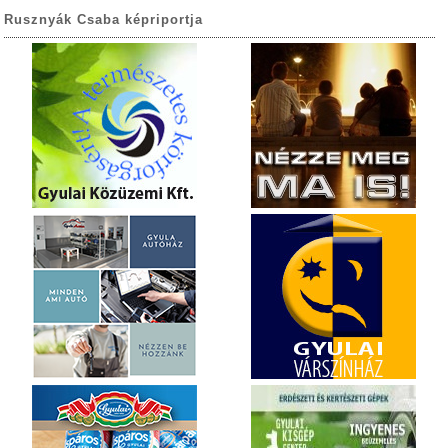
Rusznyák Csaba képriportja