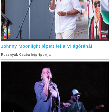
Johnny Moonlight lépett fel a Világóránál
Rusznyák Csaba képriportja