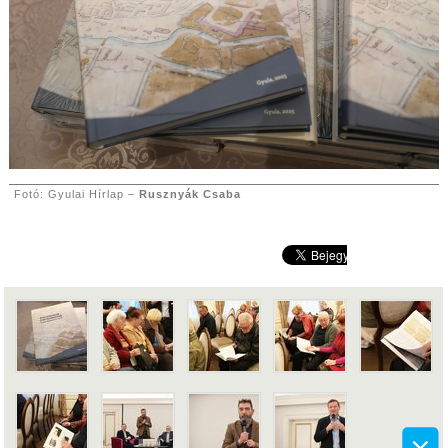
Fotó: Gyulai Hírlap –
Rusznyák Csaba