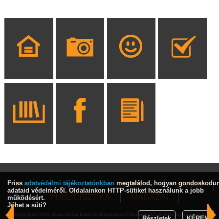
Friss
adatvédelmi tájékoztatónkban
megtalálod, hogyan gondoskodu
HÍREK
KULTÚRA
INTERJÚ
SPORT
adataid védelméről. Oldalainkon HTTP-sütiket használunk a jobb
PUBLICISZTIKA
MAGAZIN
működésért.
Jöhet a süti?
Copyright© 2009, Gyulai Hírlap Kiadó és Hírlapterjesztő Nonprofit Kft. Minden jog fenntartva!
Részletek
KÉREM