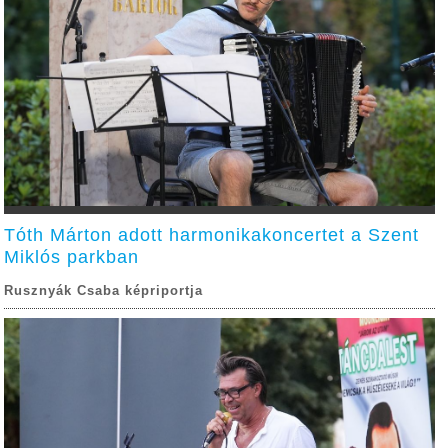
Tóth Márton adott harmonikakoncertet a Szent
Miklós parkban
Rusznyák Csaba képriportja