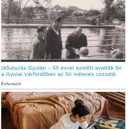
Időutazás Gyulán – 55 évvel ezelőtt avatták fel
a Gyulai Várfürdőben az 50 méteres uszodát
Évforduló