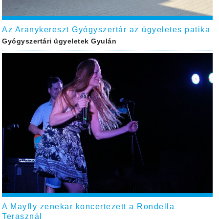
Az Aranykereszt Gyógyszertár az ügyeletes patika
Gyógyszertári ügyeletek Gyulán
A Mayfly zenekar koncertezett a Rondella
Terasznál