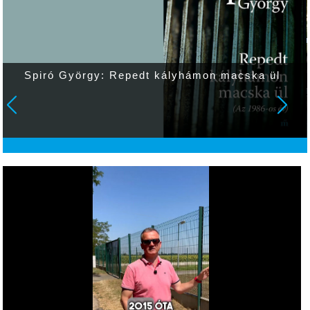
Spiró György: Repedt kályhámon macska ül