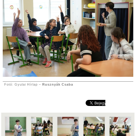
Fotó: Gyulai Hírlap –
Rusznyák Csaba