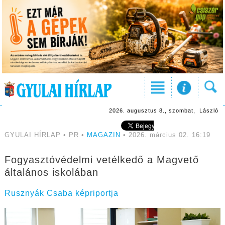
2026. augusztus 8., szombat, László
GYULAI HÍRLAP • PR •
MAGAZIN
• 2026. március 02. 16:19
Fogyasztóvédelmi vetélkedő a Magvető
általános iskolában
Rusznyák Csaba képriportja