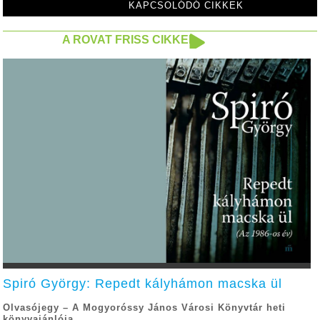
KAPCSOLÓDÓ CIKKEK
A ROVAT FRISS CIKKEI
Spiró György: Repedt kályhámon macska ül
Olvasójegy – A Mogyoróssy János Városi Könyvtár heti
könyvajánlója