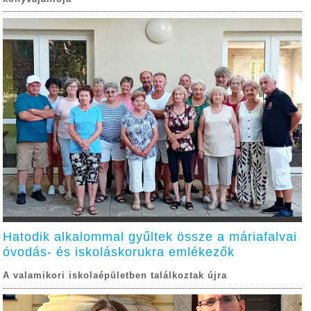
Hatodik alkalommal gyűltek össze a máriafalvai
óvodás- és iskoláskorukra emlékezők
A valamikori iskolaépületben találkoztak újra