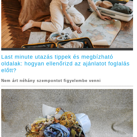
Last minute utazás tippek és megbízható
oldalak: hogyan ellenőrizd az ajánlatot foglalás
előtt?
Nem árt néhány szempontot figyelembe venni