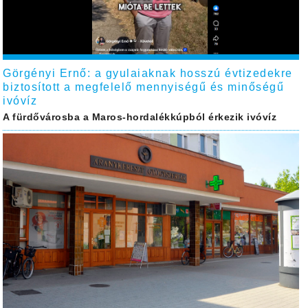
Görgényi Ernő: a gyulaiaknak hosszú évtizedekre
biztosított a megfelelő mennyiségű és minőségű
ivóvíz
A fürdővárosba a Maros-hordalékkúpból érkezik ivóvíz