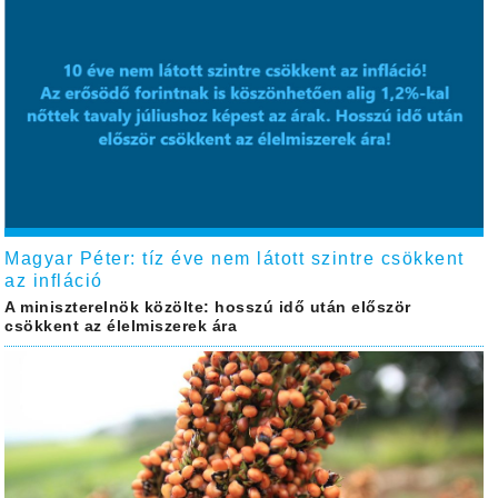
Magyar Péter: tíz éve nem látott szintre csökkent
az infláció
A miniszterelnök közölte: hosszú idő után először
csökkent az élelmiszerek ára