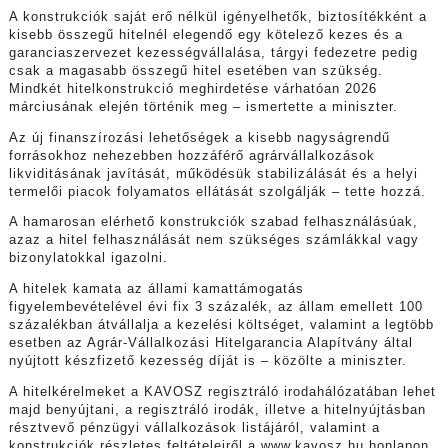
A konstrukciók saját erő nélkül igényelhetők, biztosítékként a
kisebb összegű hitelnél elegendő egy kötelező kezes és a
garanciaszervezet kezességvállalása, tárgyi fedezetre pedig
csak a magasabb összegű hitel esetében van szükség.
Mindkét hitelkonstrukció meghirdetése várhatóan 2026
márciusának elején történik meg – ismertette a miniszter.
Az új finanszírozási lehetőségek a kisebb nagyságrendű
forrásokhoz nehezebben hozzáférő agrárvállalkozások
likviditásának javítását, működésük stabilizálását és a helyi
termelői piacok folyamatos ellátását szolgálják – tette hozzá.
A hamarosan elérhető konstrukciók szabad felhasználásúak,
azaz a hitel felhasználását nem szükséges számlákkal vagy
bizonylatokkal igazolni.
A hitelek kamata az állami kamattámogatás
figyelembevételével évi fix 3 százalék, az állam emellett 100
százalékban átvállalja a kezelési költséget, valamint a legtöbb
esetben az Agrár-Vállalkozási Hitelgarancia Alapítvány által
nyújtott készfizető kezesség díját is – közölte a miniszter.
A hitelkérelmeket a KAVOSZ regisztráló irodahálózatában lehet
majd benyújtani, a regisztráló irodák, illetve a hitelnyújtásban
résztvevő pénzügyi vállalkozások listájáról, valamint a
konstrukciók részletes feltételeiről a www.kavosz.hu honlapon