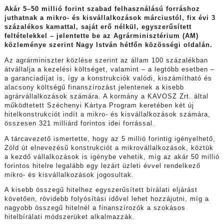
Akár 5–50 millió forint szabad felhasználású forráshoz
juthatnak a mikro- és kisvállalkozások márciustól, fix évi 3
százalékos kamattal, saját erő nélkül, egyszerűsített
feltételekkel – jelentette be az Agrárminisztérium (AM)
közleménye szerint Nagy István hétfőn közösségi oldalán.
Az agrárminiszter közlése szerint az állam 100 százalékban
átvállalja a kezelési költséget, valamint – a legtöbb esetben –
a garanciadíjat is, így a konstrukciók valódi, kiszámítható és
alacsony költségű finanszírozást jelentenek a kisebb
agrárvállalkozások számára. A kormány a KAVOSZ Zrt. által
működtetett Széchenyi Kártya Program keretében két új
hitelkonstrukciót indít a mikro- és kisvállalkozások számára,
összesen 321 milliárd forintos idei forrással.
A tárcavezető ismertette, hogy az 5 millió forintig igényelhető,
Zöld út elnevezésű konstrukciót a mikrovállalkozások, köztük
a kezdő vállalkozások is igénybe vehetik, míg az akár 50 millió
forintos hitelre legalább egy lezárt üzleti évvel rendelkező
mikro- és kisvállalkozások jogosultak.
A kisebb összegű hitelhez egyszerűsített bírálati eljárást
követően, rövidebb folyósítási idővel lehet hozzájutni, míg a
nagyobb összegű hitelnél a finanszírozók a szokásos
hitelbírálati módszerüket alkalmazzák.