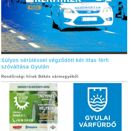
Súlyos sérüléssel végződött két ittas férfi
szóváltása Gyulán
Rendőrségi hírek Békés vármegyéből