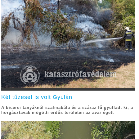
Két tűzeset is volt Gyulán
A bicerei tanyáknál szalmabála és a száraz fű gyulladt ki, a
horgásztavak mögötti erdős területen az avar égett