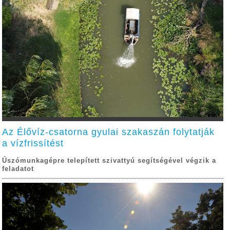
Az Élővíz-csatorna gyulai szakaszán folytatják
a vízfrissítést
Úszómunkagépre telepített szivattyú segítségével végzik a
feladatot