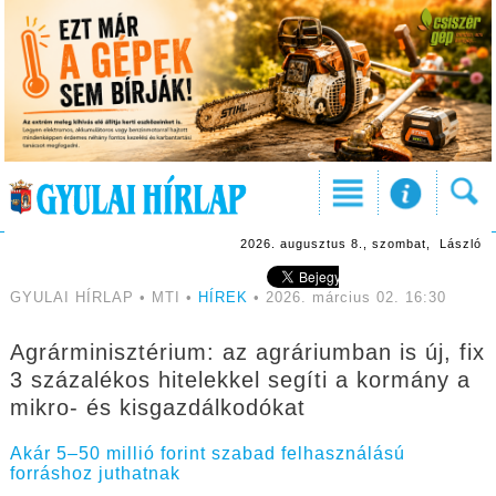
2026. augusztus 8., szombat, László
GYULAI HÍRLAP • MTI •
HÍREK
• 2026. március 02. 16:30
Agrárminisztérium: az agráriumban is új, fix
3 százalékos hitelekkel segíti a kormány a
mikro- és kisgazdálkodókat
Akár 5–50 millió forint szabad felhasználású
forráshoz juthatnak