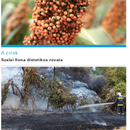
A cirok
Szalai Ilona dietetikus rovata