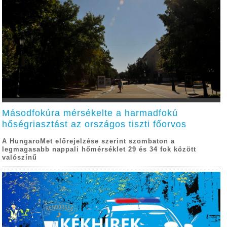
Másodfokúra mérsékelte a harmadfokú
hőségriasztást az országos tiszti főorvos
A HungaroMet előrejelzése szerint szombaton a
legmagasabb nappali hőmérséklet 29 és 34 fok között
valószínű