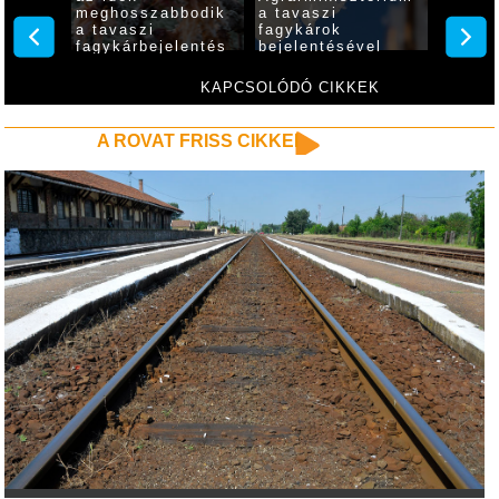
t
meghosszabbodik
a tavaszi
kérel
a tavaszi
fagykárok
benyúj
fagykárbejelentés
bejelentésével
határideje
kapcsolatos
tájékoztatót tett
KAPCSOLÓDÓ CIKKEK
közzé
A ROVAT FRISS CIKKEI