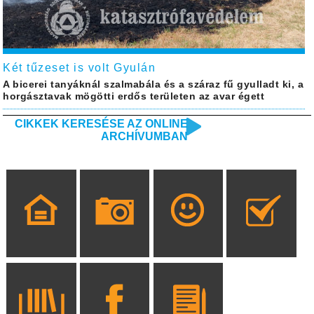
Két tűzeset is volt Gyulán
A bicerei tanyáknál szalmabála és a száraz fű gyulladt ki, a
horgásztavak mögötti erdős területen az avar égett
CIKKEK KERESÉSE AZ ONLINE
ARCHÍVUMBAN