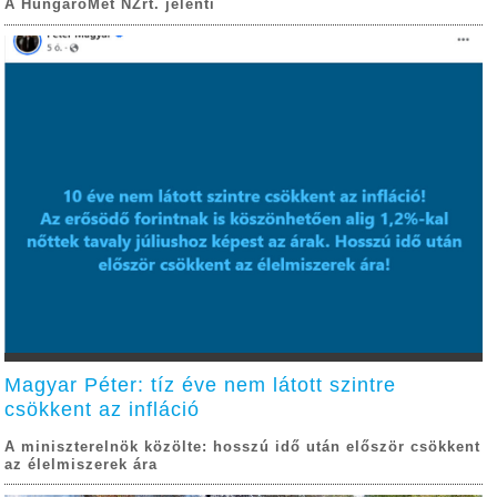
A HungaroMet NZrt. jelenti
Magyar Péter: tíz éve nem látott szintre
csökkent az infláció
A miniszterelnök közölte: hosszú idő után először csökkent
az élelmiszerek ára