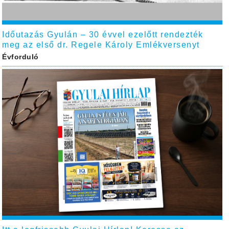
Időutazás Gyulán – 30 évvel ezelőtt rendezték
meg az első dr. Regele Károly Emlékversenyt
Évforduló