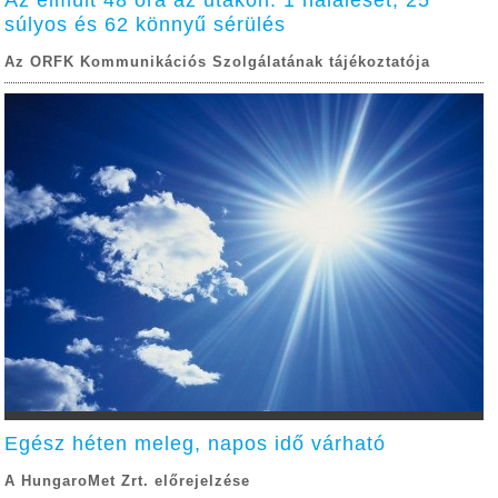
Az elmúlt 48 óra az utakon: 1 haláleset, 25
súlyos és 62 könnyű sérülés
Az ORFK Kommunikációs Szolgálatának tájékoztatója
Egész héten meleg, napos idő várható
A HungaroMet Zrt. előrejelzése