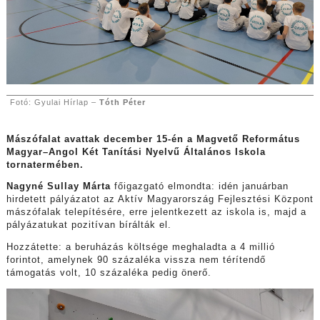
Fotó: Gyulai Hírlap –
Tóth Péter
Mászófalat avattak december 15-én a Magvető Református
Magyar–Angol Két Tanítási Nyelvű Általános Iskola
tornatermében.
Nagyné Sullay Márta
főigazgató elmondta: idén januárban
hirdetett pályázatot az Aktív Magyarország Fejlesztési Központ
mászófalak telepítésére, erre jelentkezett az iskola is, majd a
pályázatukat pozitívan bírálták el.
Hozzátette: a beruházás költsége meghaladta a 4 millió
forintot, amelynek 90 százaléka vissza nem térítendő
támogatás volt, 10 százaléka pedig önerő.