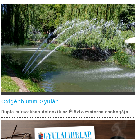
Oxigénbumm Gyulán
Dupla műszakban dolgozik az Élővíz-csatorna csobogója