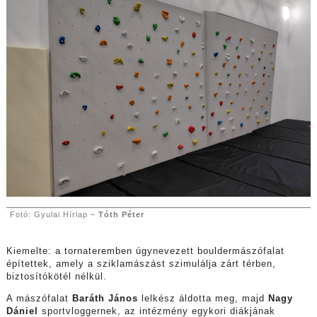
Fotó: Gyulai Hírlap –
Tóth Péter
Kiemelte: a tornateremben úgynevezett bouldermászófalat
építettek, amely a sziklamászást szimulálja zárt térben,
biztosítókötél nélkül.
A mászófalat
Baráth János
lelkész áldotta meg, majd
Nagy
Dániel
sportvloggernek, az intézmény egykori diákjának