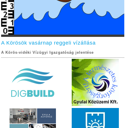
A Körösök vasárnap reggeli vízállása
A Körös-vidéki Vízügyi Igazgatóság jelentése