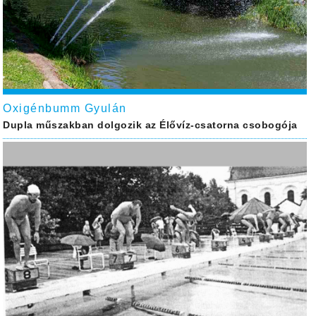
Oxigénbumm Gyulán
Dupla műszakban dolgozik az Élővíz-csatorna csobogója