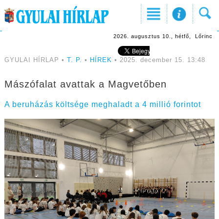
2026. augusztus 10., hétfő, Lőrinc
GYULAI HÍRLAP •
T. P.
•
HÍREK
• 2025. december 15. 13:48
Mászófalat avattak a Magvetőben
A beruházás költsége meghaladt a 4 millió forintot