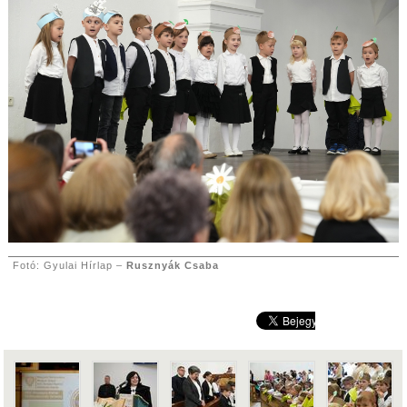
Fotó: Gyulai Hírlap –
Rusznyák Csaba