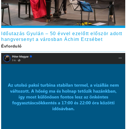
Időutazás Gyulán – 50 évvel ezelőtt először adott
hangversenyt a városban Áchim Erzsébet
Évforduló