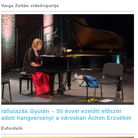
Varga Zoltán videóriportja
Időutazás Gyulán – 50 évvel ezelőtt először
adott hangversenyt a városban Áchim Erzsébet
Évforduló