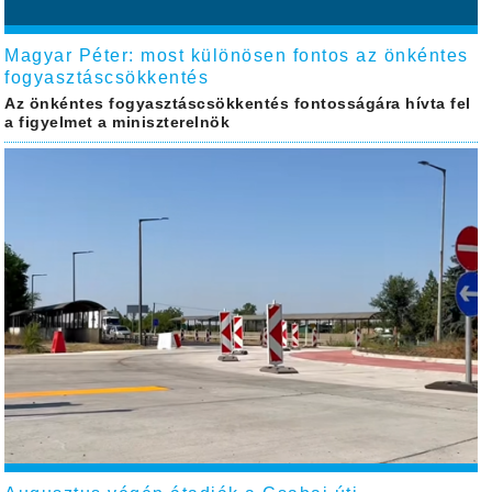
Magyar Péter: most különösen fontos az önkéntes
fogyasztáscsökkentés
Az önkéntes fogyasztáscsökkentés fontosságára hívta fel
a figyelmet a miniszterelnök