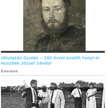
Időutazás Gyulán – 160 évvel ezelőtt hunyt el
Nuszbek József Sándor
Évforduló