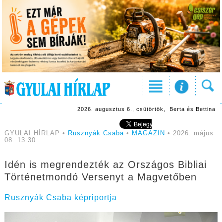
2026. augusztus 6., csütörtök, Berta és Bettina
GYULAI HÍRLAP •
Rusznyák Csaba
•
MAGAZIN
• 2026. május
08. 13:30
Idén is megrendezték az Országos Bibliai
Történetmondó Versenyt a Magvetőben
Rusznyák Csaba képriportja