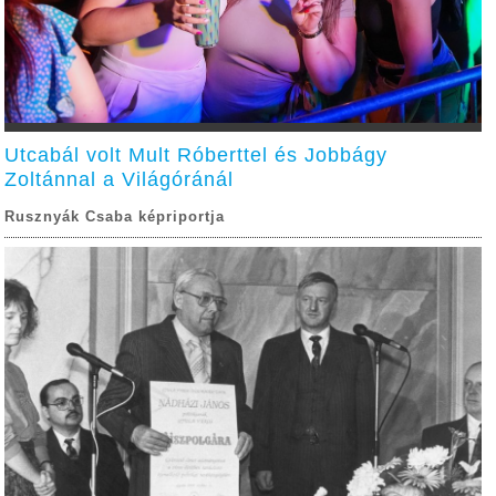
Utcabál volt Mult Róberttel és Jobbágy
Zoltánnal a Világóránál
Rusznyák Csaba képriportja