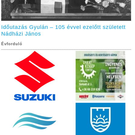
Időutazás Gyulán – 105 évvel ezelőtt született
Nádházi János
Évforduló