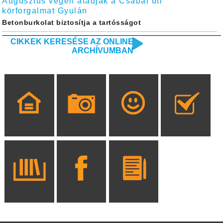
Augusztus végén átadják a Csabai úti
körforgalmat Gyulán
Betonburkolat biztosítja a tartósságot
CIKKEK KERESÉSE AZ ONLINE
ARCHÍVUMBAN