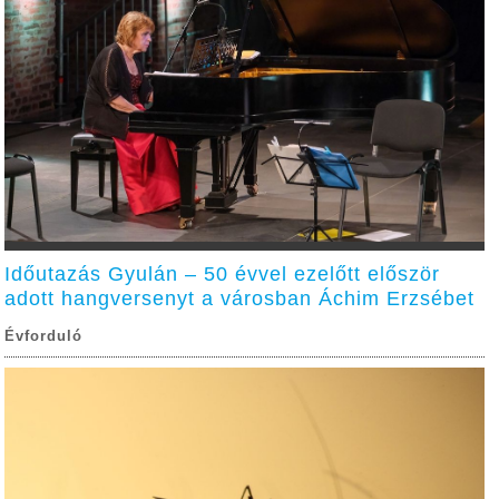
Időutazás Gyulán – 50 évvel ezelőtt először
adott hangversenyt a városban Áchim Erzsébet
Évforduló