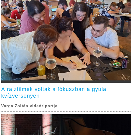
A rajzfilmek voltak a fókuszban a gyulai
kvízversenyen
Varga Zoltán videóriportja