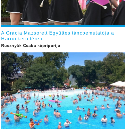
A Grácia Mazsorett Együttes táncbemutatója a
Harruckern téren
Rusznyák Csaba képriportja