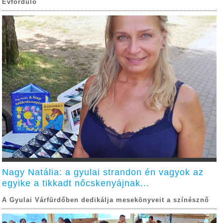
Évforduló
Nagy Natália: a gyulai strandon én vagyok az
egyike a tikkadt nőcskenyájnak...
A Gyulai Várfürdőben dedikálja mesekönyveit a színésznő