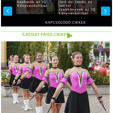
is
kaphatók az IQ
jövő évi tanári és
pedagó
 IQ
Könyvesboltban
tanítói
kapha
ban
zsebkönyvek az IQ
ajándé
Könyvesboltba!
Könyv
KAPCSOLÓDÓ CIKKEK
A ROVAT FRISS CIKKEI