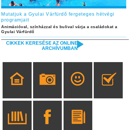
Mutatjuk a Gyulai Várfürdő fergeteges hétvégi
programjait
Animációval, színházzal és bulival várja a családokat a
Gyulai Várfürdő
CIKKEK KERESÉSE AZ ONLINE
ARCHÍVUMBAN