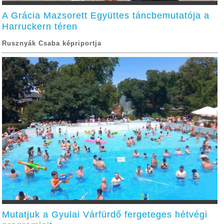
A Grácia Mazsorett Együttes táncbemutatója a
Harruckern téren
Rusznyák Csaba képriportja
Mutatjuk a Gyulai Várfürdő fergeteges hétvégi