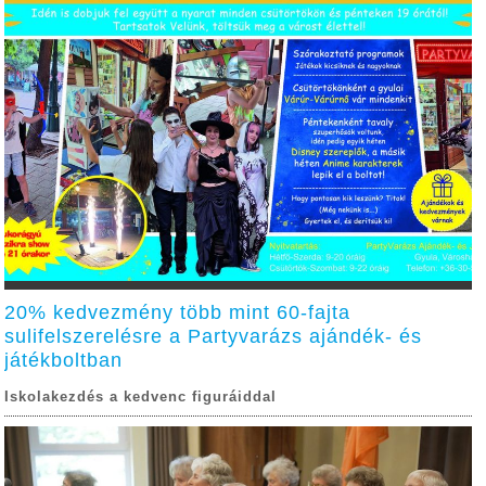
20% kedvezmény több mint 60-fajta
sulifelszerelésre a Partyvarázs ajándék- és
játékboltban
Iskolakezdés a kedvenc figuráiddal