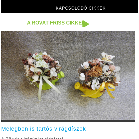
KAPCSOLÓDÓ CIKKEK
A ROVAT FRISS CIKKEI
Melegben is tartós virágdíszek