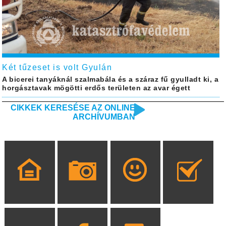
Két tűzeset is volt Gyulán
A bicerei tanyáknál szalmabála és a száraz fű gyulladt ki, a
horgásztavak mögötti erdős területen az avar égett
CIKKEK KERESÉSE AZ ONLINE
ARCHÍVUMBAN