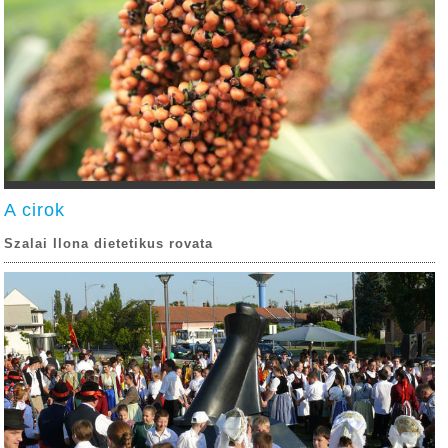
A cirok
Szalai Ilona dietetikus rovata