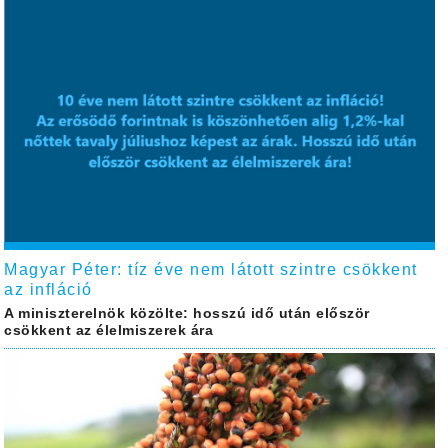
Magyar Péter: tíz éve nem látott szintre csökkent
az infláció
A miniszterelnök közölte: hosszú idő után először
csökkent az élelmiszerek ára