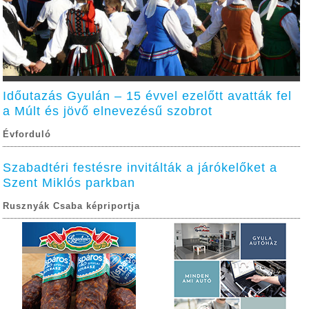
Időutazás Gyulán – 15 évvel ezelőtt avatták fel
a Múlt és jövő elnevezésű szobrot
Évforduló
Szabadtéri festésre invitálták a járókelőket a
Szent Miklós parkban
Rusznyák Csaba képriportja