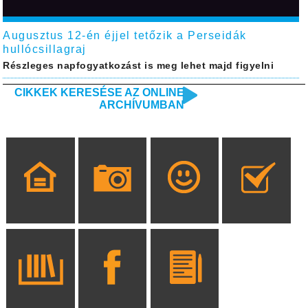
Augusztus 12-én éjjel tetőzik a Perseidák
hullócsillagraj
Részleges napfogyatkozást is meg lehet majd figyelni
CIKKEK KERESÉSE AZ ONLINE
ARCHÍVUMBAN