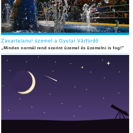
Zavartalanul üzemel a Gyulai Várfürdő
„Minden normál rend szerint üzemel és üzemelni is fog!”