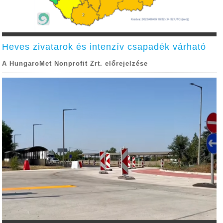
Heves zivatarok és intenzív csapadék várható
A HungaroMet Nonprofit Zrt. előrejelzése