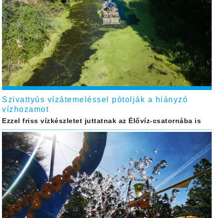
Szivattyús vízátemeléssel pótolják a hiányzó
vízhozamot
Ezzel friss vízkészletet juttatnak az Élővíz-csatornába is