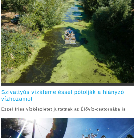
Szivattyús vízátemeléssel pótolják a hiányzó
vízhozamot
Ezzel friss vízkészletet juttatnak az Élővíz-csatornába is