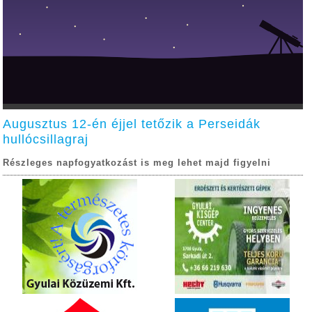
Augusztus 12-én éjjel tetőzik a Perseidák
hullócsillagraj
Részleges napfogyatkozást is meg lehet majd figyelni