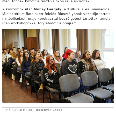
meg, többek között a fesztiválokon is jelen voltak.
A köszöntők után
Mohay Gergely
, a Kulturális és Innovációs
Minisztérium fiatalokért felelős főosztályának vezetője tartott
nyitóelőadást, majd kerekasztal-beszélgetést tartottak, amely
után workshopokkal folytatódott a program.
Fotó: Gyulai Hírlap –
Rusznyák Csaba