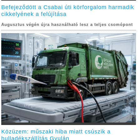
Befejeződött a Csabai úti körforgalom harmadik
cikkelyének a felújítása
Augusztus végén újra használható lesz a teljes csomópont
Közüzem: műszaki hiba miatt csúszik a
hulladékszállítás Gyulán