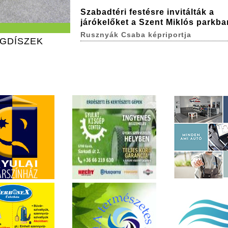
Szabadtéri festésre invitálták a
járókelőket a Szent Miklós parkba
Rusznyák Csaba képriportja
ÁGDÍSZEK