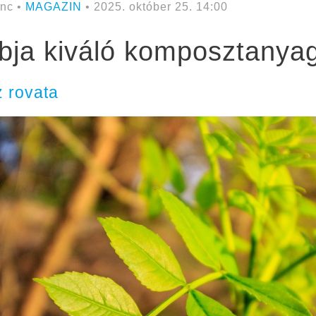
nc •
MAGAZIN
• 2025. október 25. 14:00
mbja kiváló komposztanya
 rovata