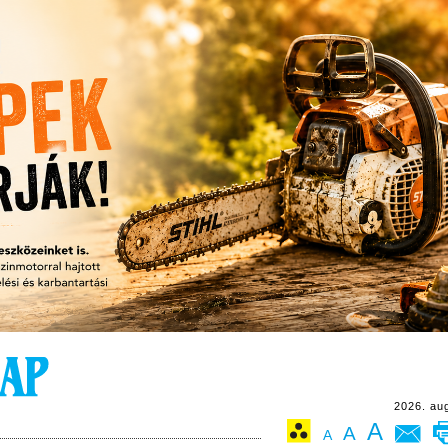
2026. au
A
A
A