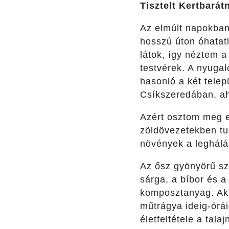
Tisztelt Kertbarát
Az elmúlt napokban
hosszú úton óhatatl
látok, így néztem a
testvérek. A nyugal
hasonló a két tele
Csíkszeredában, aho
Azért osztom meg e
zöldövezetekben tud
növények a leghálá
Az ősz gyönyörű szí
sárga, a bíbor és a
komposztanyag. Aki 
műtrágya ideig-órái
életfeltétele a tal