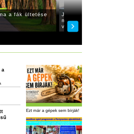
ma a fák ültetése
Jöhet a másodvetés, a n
megjelenésekor pedig ne 
védekezéssel!
 a
a
Ezt már a gépek sem bírják!
tt
ésű