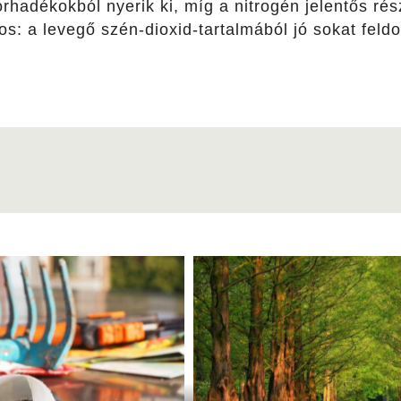
rhadékokból nyerik ki, míg a nitrogén jelentős rész
s: a levegő szén-dioxid-tartalmából jó sokat feld