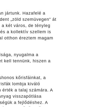
 jártunk. Hazafelé a
ndent „zöld szemüvegen” át
 a két város, de tényleg
s a kollektív szellem is
nal otthon éreztem magam
dsága, nyugalma a
t kell tennünk, hiszen a
shonos kőrisfáinkat, a
isfák lombja kiváló
 érték a talaj számára. A
 anyag visszapótlása
kségük a fejlődéshez. A