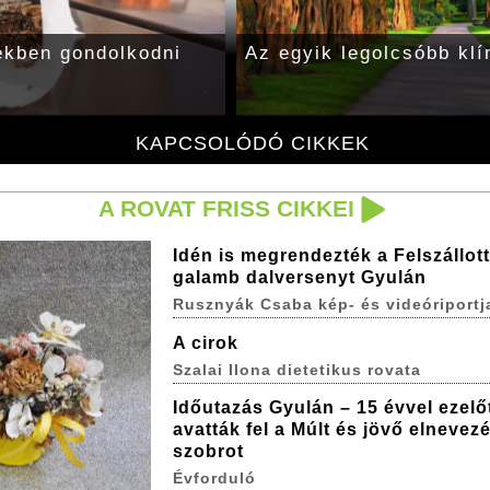
kben gondolkodni
Az egyik legolcsóbb klí
KAPCSOLÓDÓ CIKKEK
A ROVAT FRISS CIKKEI
Idén is megrendezték a Felszállott
galamb dalversenyt Gyulán
Rusznyák Csaba kép- és videóriportj
A cirok
Szalai Ilona dietetikus rovata
Időutazás Gyulán – 15 évvel ezelő
avatták fel a Múlt és jövő elnevez
szobrot
Évforduló