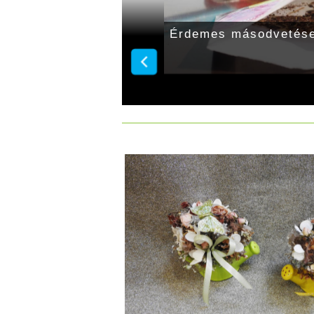
goptimálisabb időpontja
Érdemes másodvetése