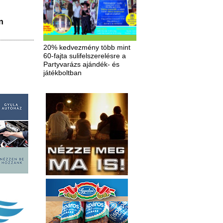
n
20% kedvezmény több mint
60-fajta sulifelszerelésre a
Partyvarázs ajándék- és
játékboltban