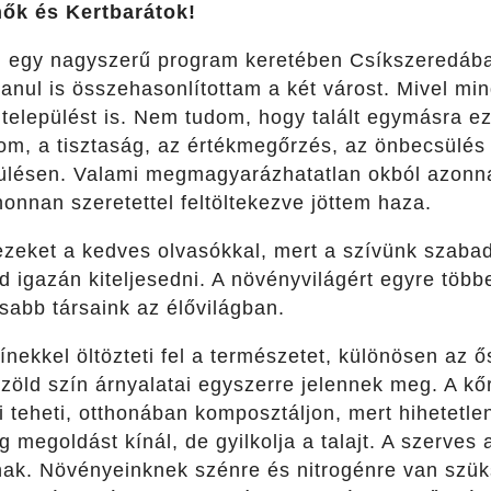
nők és Kertbarátok!
 egy nagyszerű program keretében Csíkszeredában
anul is összehasonlítottam a két várost. Mivel mi
 települést is. Nem tudom, hogy talált egymásra ez
om, a tisztaság, az értékmegőrzés, az önbecsülés é
pülésen. Valami megmagyarázhatatlan okból azon
nnan szeretettel feltöltekezve jöttem haza.
zeket a kedves olvasókkal, mert a szívünk szaba
 igazán kiteljesedni. A növényvilágért egyre többe
sabb társaink az élővilágban.
nekkel öltözteti fel a természetet, különösen az ő
 zöld szín árnyalatai egyszerre jelennek meg. A kőr
teheti, otthonában komposztáljon, mert hihetetlen
g megoldást kínál, de gyilkolja a talajt. A szerves
ajnak. Növényeinknek szénre és nitrogénre van szü