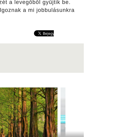
ét a levegőből gyűjtik be.
olgoznak a mi jobbulásunkra