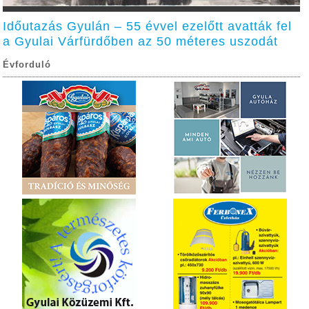
Időutazás Gyulán – 55 évvel ezelőtt avatták fel
a Gyulai Várfürdőben az 50 méteres uszodát
Évforduló