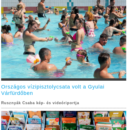
Országos vízipisztolycsata volt a Gyulai
Várfürdőben
Rusznyák Csaba kép- és videóriportja