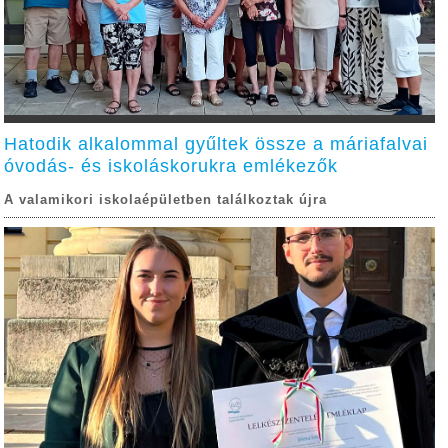
Hatodik alkalommal gyűltek össze a máriafalvai
óvodás- és iskoláskorukra emlékezők
A valamikori iskolaépületben találkoztak újra