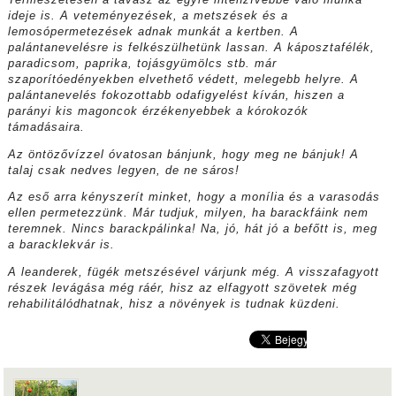
Természetesen a tavasz az egyre intenzívebbé váló munka
ideje is. A veteményezések, a metszések és a
lemosópermetezések adnak munkát a kertben. A
palántanevelésre is felkészülhetünk lassan. A káposztafélék,
paradicsom, paprika, tojásgyümölcs stb. már
szaporítóedényekben elvethető védett, melegebb helyre. A
palántanevelés fokozottabb odafigyelést kíván, hiszen a
parányi kis magoncok érzékenyebbek a kórokozók
támadásaira.
Az öntözővízzel óvatosan bánjunk, hogy meg ne bánjuk!
A
talaj csak nedves legyen, de ne sáros!
Az eső arra kényszerít minket, hogy a monília és a varasodás
ellen permetezzünk. Már tudjuk, milyen, ha barackfáink nem
teremnek. Nincs barackpálinka! Na, jó, hát jó a befőtt is, meg
a baracklekvár is.
A leanderek, fügék metszésével várjunk még. A visszafagyott
részek levágása még ráér, hisz az elfagyott szövetek még
rehabilitálódhatnak, hisz a növények is tudnak küzdeni.