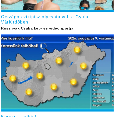
Országos vízipisztolycsata volt a Gyulai
Várfürdőben
Rusznyák Csaba kép- és videóriportja
Keresd a felhőt!