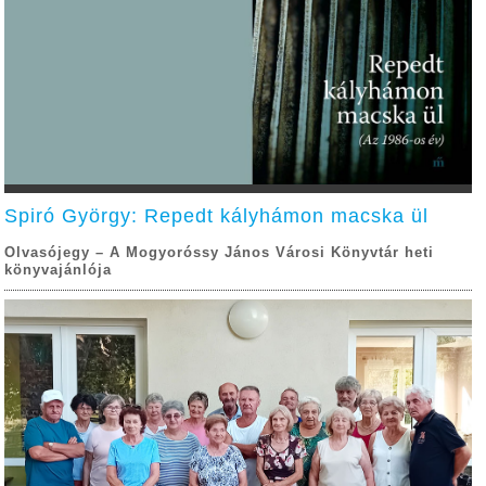
Spiró György: Repedt kályhámon macska ül
Olvasójegy – A Mogyoróssy János Városi Könyvtár heti
könyvajánlója