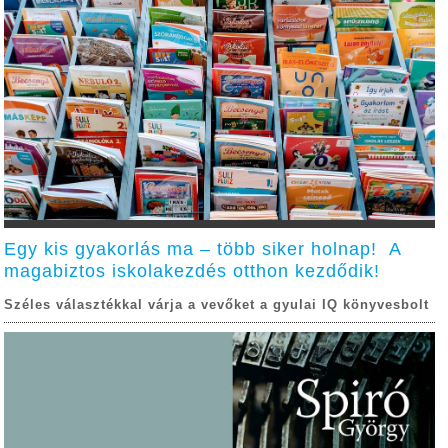
Egy kis gyakorlás ma – több siker holnap! A
magabiztos iskolakezdés otthon kezdődik!
Széles választékkal várja a vevőket a gyulai IQ könyvesbolt