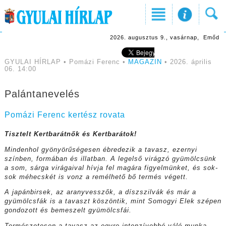
2026. augusztus 9., vasárnap, Emőd
GYULAI HÍRLAP • Pomázi Ferenc •
MAGAZIN
• 2026. április
06. 14:00
Palántanevelés
Pomázi Ferenc kertész rovata
Tisztelt Kertbarátnők és Kertbarátok!
Mindenhol gyönyörűségesen ébredezik a tavasz, ezernyi
színben, formában és illatban. A legelső virágzó gyümölcsünk
a som, sárga virágaival hívja fel magára figyelmünket, és sok-
sok méhecskét is vonz a remélhető bő termés végett.
A japánbirsek, az aranyvesszők, a díszszilvák és már a
gyümölcsfák is a tavaszt köszöntik, mint Somogyi Elek szépen
gondozott és bemeszelt gyümölcsfái.