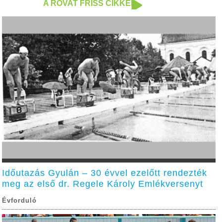
A ROVAT FRISS CIKKEI
Időutazás Gyulán – 30 évvel ezelőtt rendezték
meg az első dr. Regele Károly Emlékversenyt
Évforduló