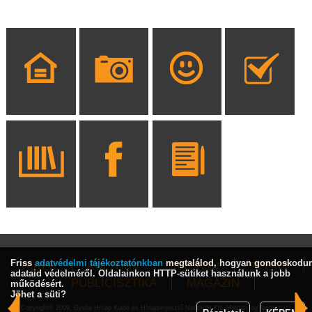
Friss
adatvédelmi tájékoztatónkban
megtalálod, hogyan gondoskodu
HÍREK
KULTÚRA
INTERJÚ
SPORT
adataid védelméről. Oldalainkon HTTP-sütiket használunk a jobb
PUBLICISZTIKA
MAGAZIN
működésért.
Jöhet a süti?
Copyright© 2009, Gyulai Hírlap Kiadó és Hírlapterjesztő Nonprofit Kft. Minden jog fenntartva!