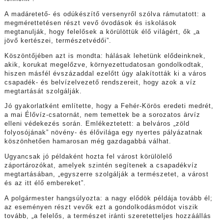
A madáretető- és odúkészítő versenyről szólva rámutatott: a
megmérettetésen részt vevő óvodások és iskolások
megtanulják, hogy felelősek a körülöttük élő világért, ők „a
jövő kertészei, természetvédői”.
Köszöntőjében azt is mondta: hálásak lehetünk elődeinknek,
akik, korukat megelőzve, környezettudatosan gondolkodtak,
hiszen másfél évszázaddal ezelőtt úgy alakították ki a város
csapadék- és belvízelvezető rendszereit, hogy azok a víz
megtartását szolgálják.
Jó gyakorlatként említette, hogy a Fehér-Körös eredeti medrét,
a mai Élővíz-csatornát, nem temettek be a sorozatos árvíz
elleni védekezés során. Emlékeztetett: a belváros „zöld
folyosójának” növény- és élővilága egy nyertes pályázatnak
köszönhetően hamarosan még gazdagabbá válhat.
Ugyancsak jó példaként hozta fel várost körülölelő
záportározókat, amelyek szintén segítenek a csapadékvíz
megtartásában, „egyszerre szolgálják a természetet, a várost
és az itt élő embereket”.
A polgármester hangsúlyozta: a nagy elődök példája tovább él;
az eseményen részt vevők ezt a gondolkodásmódot viszik
tovább, „a felelős, a természet iránti szeretetteljes hozzáállás