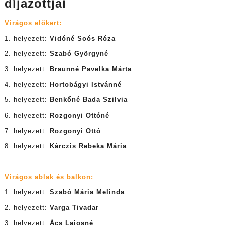
díjazottjai
Virágos előkert:
1. helyezett:
Vidóné
Soós Róza
2. helyezett:
Szabó Györgyné
3. helyezett:
Braunné Pavelka Márta
4. helyezett:
Hortobágyi Istvánné
5. helyezett:
Benkőné Bada Szilvia
6. helyezett:
Rozgonyi Ottóné
7. helyezett:
Rozgonyi Ottó
8. helyezett:
Kárczis Rebeka Mária
Virágos ablak és balkon:
1. helyezett:
Szabó Mária Melinda
2. helyezett:
Varga Tivadar
3. helyezett:
Ács Lajosné