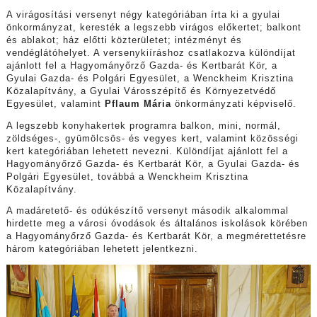
A virágosítási versenyt négy kategóriában írta ki a gyulai
önkormányzat, keresték a legszebb virágos előkertet; balkont
és ablakot; ház előtti közterületet; intézményt és
vendéglátóhelyet. A versenykiíráshoz csatlakozva különdíjat
ajánlott fel a Hagyományőrző Gazda- és Kertbarát Kör, a
Gyulai Gazda- és Polgári Egyesület, a Wenckheim Krisztina
Közalapítvány, a Gyulai Városszépítő és Környezetvédő
Egyesület, valamint
Pflaum Mária
önkormányzati képviselő.
A legszebb konyhakertek programra balkon, mini, normál,
zöldséges-, gyümölcsös- és vegyes kert, valamint közösségi
kert kategóriában lehetett nevezni. Különdíjat ajánlott fel a
Hagyományőrző Gazda- és Kertbarát Kör, a Gyulai Gazda- és
Polgári Egyesület, továbbá a Wenckheim Krisztina
Közalapítvány.
A madáretető- és odúkészítő versenyt második alkalommal
hirdette meg a városi óvodások és általános iskolások körében
a Hagyományőrző Gazda- és Kertbarát Kör, a megmérettetésre
három kategóriában lehetett jelentkezni.