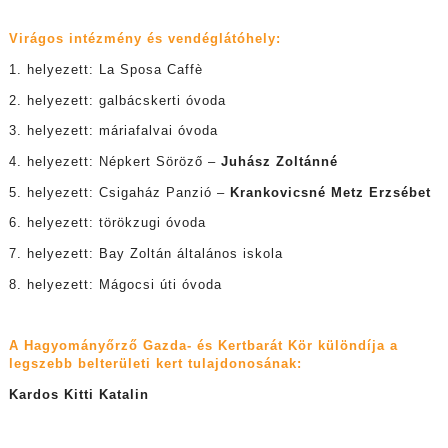
Virágos intézmény és vendéglátóhely:
1. helyezett: La Sposa Caffè
2. helyezett: galbácskerti óvoda
3. helyezett: máriafalvai óvoda
4. helyezett: Népkert Söröző –
Juhász Zoltánné
5. helyezett: Csigaház Panzió –
Krankovicsné Metz Erzsébet
6. helyezett: törökzugi óvoda
7. helyezett: Bay Zoltán általános iskola
8. helyezett: Mágocsi úti óvoda
A Hagyományőrző Gazda- és Kertbarát Kör különdíja a
legszebb belterületi kert tulajdonosának:
Kardos Kitti Katalin