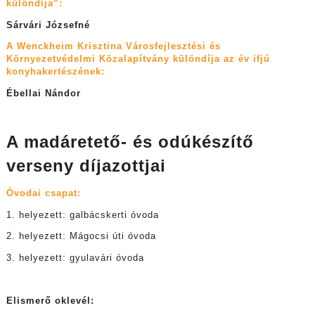
különdíja”:
Sárvári Józsefné
A Wenckheim Krisztina Városfejlesztési és
Környezetvédelmi Közalapítvány különdíja az év ifjú
konyhakertészének:
Ébellai Nándor
A madáretető- és odúkészítő
verseny díjazottjai
Óvodai csapat:
1. helyezett: galbácskerti óvoda
2. helyezett: Mágocsi úti óvoda
3. helyezett: gyulavári óvoda
Elismerő oklevél: