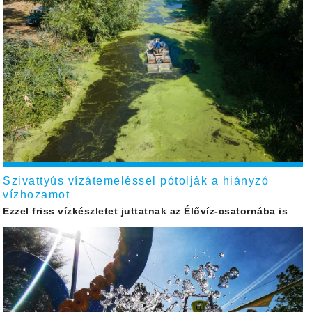
Szivattyús vízátemeléssel pótolják a hiányzó
vízhozamot
Ezzel friss vízkészletet juttatnak az Élővíz-csatornába is