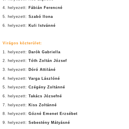
4. helyezett:
Fábián Ferencné
5. helyezett:
Szabó Ilona
6. helyezett:
Kuli Istvánné
Virágos közterület:
1. helyezett:
Darók Gabriella
2. helyezett:
Tóth Zoltán József
3. helyezett:
Dóró Attiláné
4. helyezett:
Varga Lászlóné
5. helyezett:
Czégény Zoltánné
6. helyezett:
Takács Józsefné
7. helyezett:
Kiss Zoltánné
8. helyezett:
Gózné Emenet Erzsébet
9. helyezett:
Sebestény Mátyásné