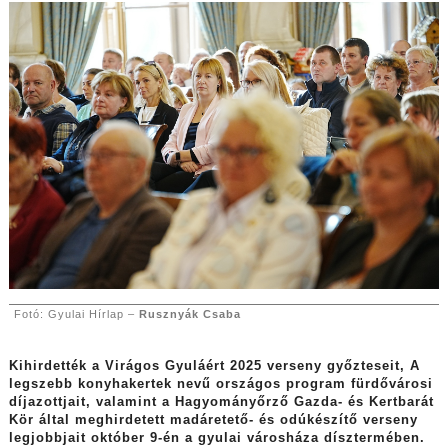
Fotó: Gyulai Hírlap –
Rusznyák Csaba
Kihirdették a Virágos Gyuláért 2025 verseny győzteseit, A
legszebb konyhakertek nevű országos program fürdővárosi
díjazottjait, valamint a Hagyományőrző Gazda- és Kertbarát
Kör által meghirdetett madáretető- és odúkészítő verseny
legjobbjait október 9-én a gyulai városháza dísztermében.