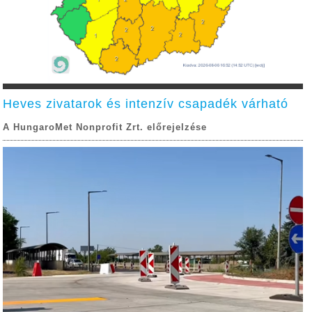
Heves zivatarok és intenzív csapadék várható
A HungaroMet Nonprofit Zrt. előrejelzése