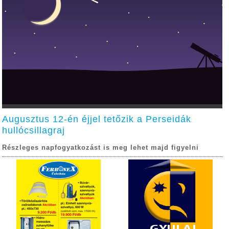
Augusztus 12-én éjjel tetőzik a Perseidák
hullócsillagraj
Részleges napfogyatkozást is meg lehet majd figyelni