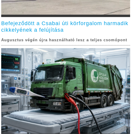
Befejeződött a Csabai úti körforgalom harmadik
cikkelyének a felújítása
Augusztus végén újra használható lesz a teljes csomópont