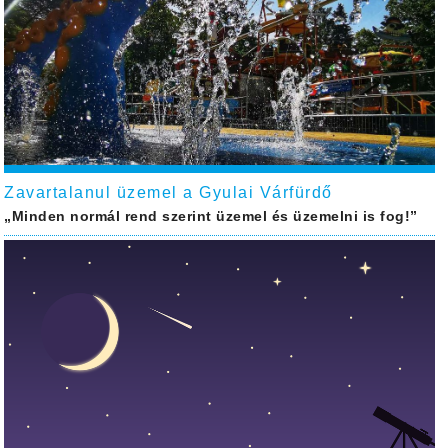
Zavartalanul üzemel a Gyulai Várfürdő
„Minden normál rend szerint üzemel és üzemelni is fog!”