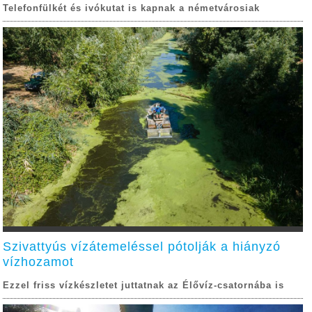
Telefonfülkét és ivókutat is kapnak a németvárosiak
Szivattyús vízátemeléssel pótolják a hiányzó
vízhozamot
Ezzel friss vízkészletet juttatnak az Élővíz-csatornába is