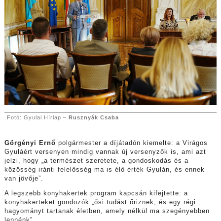
Fotó: Gyulai Hírlap –
Rusznyák Csaba
Görgényi Ernő
polgármester a díjátadón kiemelte: a Virágos
Gyuláért versenyen mindig vannak új versenyzők is, ami azt
jelzi, hogy „a természet szeretete, a gondoskodás és a
közösség iránti felelősség ma is élő érték Gyulán, és ennek
van jövője”.
A legszebb konyhakertek program kapcsán kifejtette: a
konyhakerteket gondozók „ősi tudást őriznek, és egy régi
hagyományt tartanak életben, amely nélkül ma szegényebben
lennénk”.