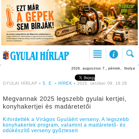
2026. augusztus 7., péntek, Ibolya
GYULAI HÍRLAP •
S. E.
•
HÍREK
• 2025. október 09. 19:28
Megvannak 2025 legszebb gyulai kertjei,
konyhakertjei és madáretetői
Kihirdették a Virágos Gyuláért verseny, A legszebb
konyhakertek program, valamint a madáretető- és
odúkészítő verseny győzteseit