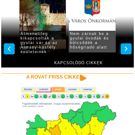
Átmenetileg
Nem zárnak be a
Gyulán
és
kikapcsolták a
gyulai óvodák és
nincs 
kusokkal
gyulai vár és az
bölcsődék a
vízkor
gatókat
Almásy-kastély
hőségriadó alatt
ásy-
épületeinek
díszkivilágítását
KAPCSOLÓDÓ CIKKEK
A ROVAT FRISS CIKKEI