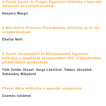
A Gyulai Gazda- és Polgári Egyesület különdíja a legszebb
külterületi kert tulajdonosának:
Hanyecz Margit
A Wenckheim Krisztina Közalapítvány különdíja az év ifjú
virágkertészének:
Ébellai Nelli
A Gyulai Városszépítő és Környezetvédő Egyesület
különdíja a tömbházak környezetében lévő virágoskerteket
példaértékűen gondozónak:
Tóth Zoltán József
,
Varga Lászlóné
,
Takács Józsefné
,
Sebestény Mátyásné
Pflaum Mária különdíja a legszebb utcakertnek:
Csomós Istvánné