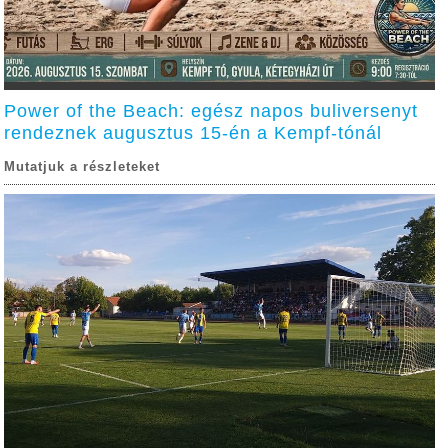
Power of the Beach: egész napos buliversenyt
rendeznek augusztus 15-én a Kempf-tónál
Mutatjuk a részleteket