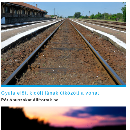
Gyula előtt kidőlt fának ütközött a vonat
Pótlóbuszokat állítottak be