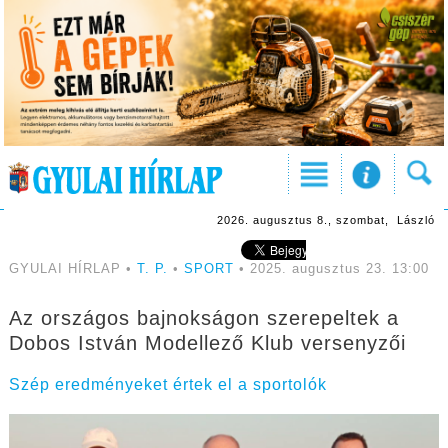
2026. augusztus 8., szombat, László
GYULAI HÍRLAP •
T. P.
•
SPORT
• 2025. augusztus 23. 13:00
Az országos bajnokságon szerepeltek a
Dobos István Modellező Klub versenyzői
Szép eredményeket értek el a sportolók