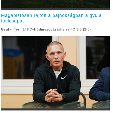
Magabiztosan rajtolt a bajnokságban a gyulai
focicsapat
Gyulai Termál FC–Hódmezővásárhelyi FC 3-0 (2-0)