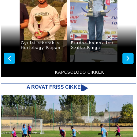
s
Gyulai sikerek a
Európa-bajnok lett
Ifjúsá
 a
Hortobágy Kupán
Szőke Kinga
bajnok
gyulai
ságon
modell
váloga
KAPCSOLÓDÓ CIKKEK
A ROVAT FRISS CIKKEI