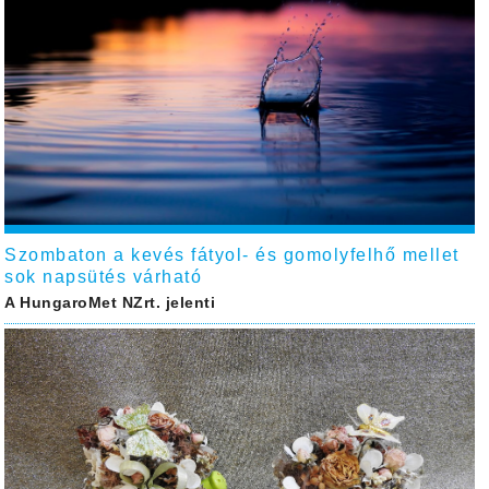
Szombaton a kevés fátyol- és gomolyfelhő mellet
sok napsütés várható
A HungaroMet NZrt. jelenti