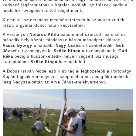
kedvező légáramlatban a kötelet leoldják, az ítészek pedig a
modellek levegőben töltött idejét mérik.
Kiemelte: az országos megmérettetésen huszonöten vettek
részt, a gyulai klubot hatan képviselték.
A versenyen
Nótáros Attila
ezüstérmet szerzett, az első és
második hely között mindössze három másodperc döntött.
Vasas György
a hatodik,
Nagy Csaba
a tizenkettedik,
Guti
József
a tizennegyedik,
Szőke Kinga
a tizennyolcadik,
Guti
Réka
pedig a huszonkettedik helyen végzett. Az ifjúsági
kategóriában
Szőke Kinga
harmadik lett.
A Dobos István Modellező Klub tagjai legközelebb a Hortobágy
Kupán fognak versenyezni, szeptemberben pedig ők rendezik
meg Nagyszalontán az Árva János-emlékversenyt.