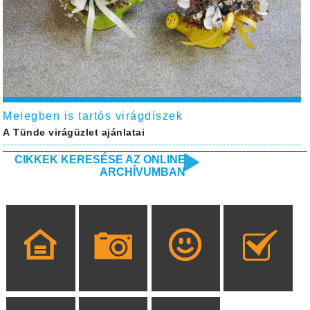
Melegben is tartós virágdíszek
A Tünde virágüzlet ajánlatai
CIKKEK KERESÉSE AZ ONLINE
ARCHÍVUMBAN