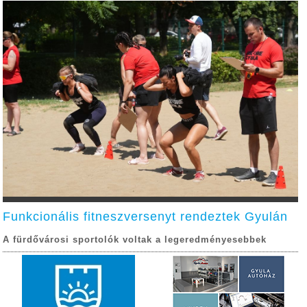
Funkcionális fitneszversenyt rendeztek Gyulán
A fürdővárosi sportolók voltak a legeredményesebbek