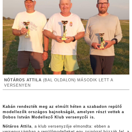
NÓTÁROS ATTILA
(BAL OLDALON) MÁSODIK LETT A
VERSENYEN
Kabán rendezték meg az elmúlt héten a szabadon repülő
modellezők országos bajnokságát, amelyen részt vettek a
Dobos István Modellező Klub versenyzői is.
Nótáros Attila
, a klub versenyzője elmondta: ebben a
versenyszámban a repülőmodelleket egy zsinórral húzzák fel, a