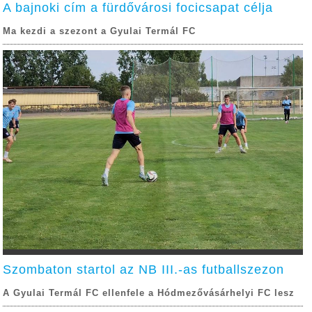
A bajnoki cím a fürdővárosi focicsapat célja
Ma kezdi a szezont a Gyulai Termál FC
Szombaton startol az NB III.-as futballszezon
A Gyulai Termál FC ellenfele a Hódmezővásárhelyi FC lesz