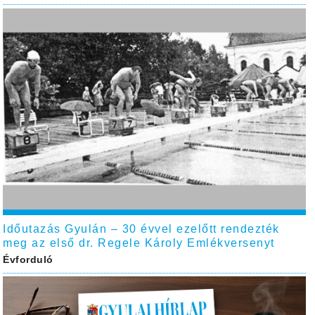
Időutazás Gyulán – 30 évvel ezelőtt rendezték
meg az első dr. Regele Károly Emlékversenyt
Évforduló