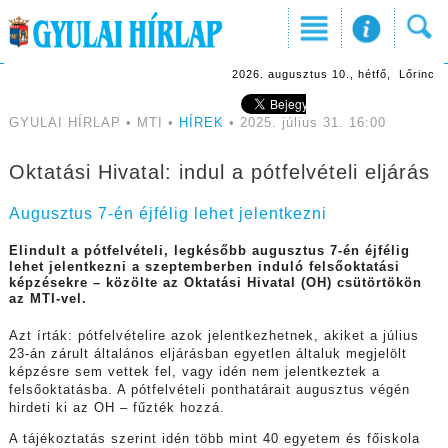
2026. augusztus 10., hétfő, Lőrinc
GYULAI HÍRLAP • MTI •
HÍREK
• 2025. július 31. 16:00
Oktatási Hivatal: indul a pótfelvételi eljárás
Augusztus 7-én éjfélig lehet jelentkezni
Elindult a pótfelvételi, legkésőbb augusztus 7-én éjfélig
lehet jelentkezni a szeptemberben induló felsőoktatási
képzésekre – közölte az Oktatási Hivatal (OH) csütörtökön
az MTI-vel.
Azt írták: pótfelvételire azok jelentkezhetnek, akiket a július
23-án zárult általános eljárásban egyetlen általuk megjelölt
képzésre sem vettek fel, vagy idén nem jelentkeztek a
felsőoktatásba. A pótfelvételi ponthatárait augusztus végén
hirdeti ki az OH – fűzték hozzá.
A tájékoztatás szerint idén több mint 40 egyetem és főiskola