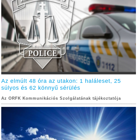
Az elmúlt 48 óra az utakon: 1 haláleset, 25
súlyos és 62 könnyű sérülés
Az ORFK Kommunikációs Szolgálatának tájékoztatója