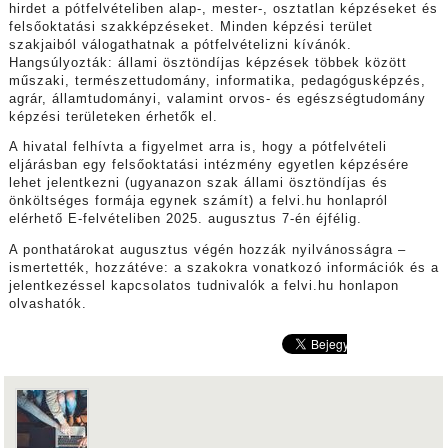
hirdet a pótfelvételiben alap-, mester-, osztatlan képzéseket és
felsőoktatási szakképzéseket. Minden képzési terület
szakjaiból válogathatnak a pótfelvételizni kívánók.
Hangsúlyozták: állami ösztöndíjas képzések többek között
műszaki, természettudomány, informatika, pedagógusképzés,
agrár, államtudományi, valamint orvos- és egészségtudomány
képzési területeken érhetők el.
A hivatal felhívta a figyelmet arra is, hogy a pótfelvételi
eljárásban egy felsőoktatási intézmény egyetlen képzésére
lehet jelentkezni (ugyanazon szak állami ösztöndíjas és
önköltséges formája egynek számít) a felvi.hu honlapról
elérhető E-felvételiben 2025. augusztus 7-én éjfélig.
A ponthatárokat augusztus végén hozzák nyilvánosságra –
ismertették, hozzátéve: a szakokra vonatkozó információk és a
jelentkezéssel kapcsolatos tudnivalók a felvi.hu honlapon
olvashatók.