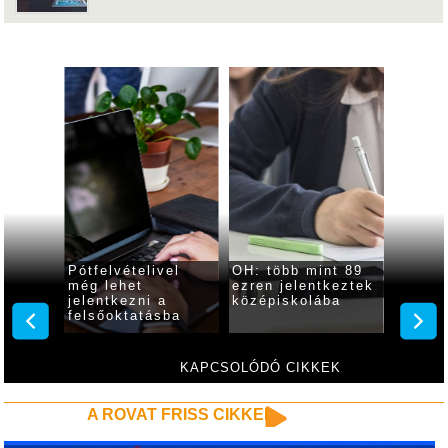
rtek az
Pótfelvételivel
OH: több mint 89
OH: áp
még lehet
ezren jelentkeztek
én leh
tségik
jelentkezni a
középiskolába
jelent
felsőoktatásba
általá
iskolá
KAPCSOLÓDÓ CIKKEK
A ROVAT FRISS CIKKEI