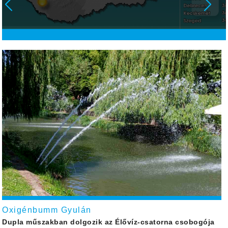
Oxigénbumm Gyulán
Dupla műszakban dolgozik az Élővíz-csatorna csobogója