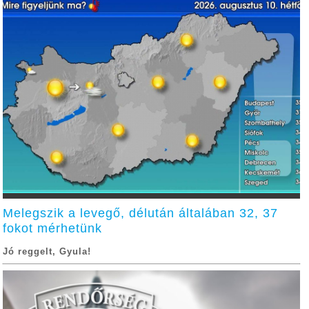
Melegszik a levegő, délután általában 32, 37
fokot mérhetünk
Jó reggelt, Gyula!