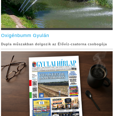
Oxigénbumm Gyulán
Dupla műszakban dolgozik az Élővíz-csatorna csobogója