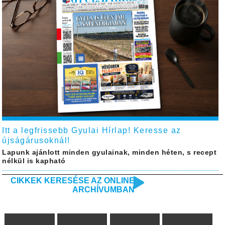
Itt a legfrissebb Gyulai Hírlap! Keresse az
újságárusoknál!
Lapunk ajánlott minden gyulainak, minden héten, s recept
nélkül is kapható
CIKKEK KERESÉSE AZ ONLINE
ARCHÍVUMBAN