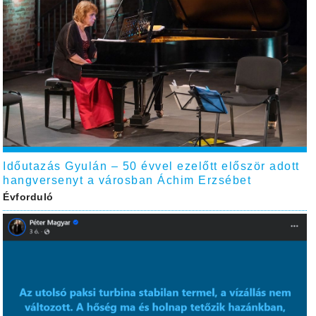
Időutazás Gyulán – 50 évvel ezelőtt először adott
hangversenyt a városban Áchim Erzsébet
Évforduló