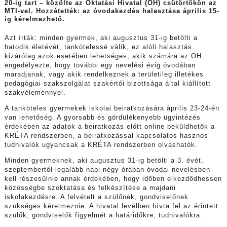
20-ig tart – közölte az Oktatási Hivatal (OH) csütörtökön az
MTI-vel. Hozzátették: az óvodakezdés halasztása április 15-
ig kérelmezhető.
Azt írták: minden gyermek, aki augusztus 31-ig betölti a
hatodik életévét, tankötelessé válik, ez alóli halasztás
kizárólag azok esetében lehetséges, akik számára az OH
engedélyezte, hogy további egy nevelési évig óvodában
maradjanak, vagy akik rendelkeznek a területileg illetékes
pedagógiai szakszolgálat szakértői bizottsága által kiállított
szakvéleménnyel.
A tanköteles gyermekek iskolai beiratkozására április 23-24-én
van lehetőség. A gyorsabb és gördülékenyebb ügyintézés
érdekében az adatok a beiratkozás előtt online beküldhetők a
KRÉTA rendszerben, a beiratkozással kapcsolatos hasznos
tudnivalók ugyancsak a KRÉTA rendszerben olvashatók.
Minden gyermeknek, aki augusztus 31-ig betölti a 3. évét,
szeptembertől legalább napi négy órában óvodai nevelésben
kell részesülnie annak érdekében, hogy időben elkezdődhessen
közösségbe szoktatása és felkészítése a majdani
iskolakezdésre. A felvételt a szülőnek, gondviselőnek
szükséges kérelmeznie. A hivatal levélben hívta fel az érintett
szülők, gondviselők figyelmét a határidőkre, tudnivalókra.