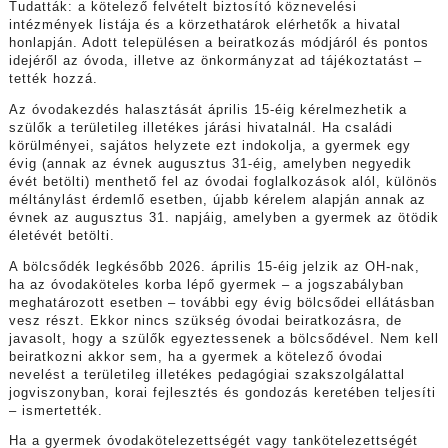
Tudatták: a kötelező felvételt biztosító köznevelési
intézmények listája és a körzethatárok elérhetők a hivatal
honlapján. Adott településen a beiratkozás módjáról és pontos
idejéről az óvoda, illetve az önkormányzat ad tájékoztatást –
tették hozzá.
Az óvodakezdés halasztását április 15-éig kérelmezhetik a
szülők a területileg illetékes járási hivatalnál. Ha családi
körülményei, sajátos helyzete ezt indokolja, a gyermek egy
évig (annak az évnek augusztus 31-éig, amelyben negyedik
évét betölti) menthető fel az óvodai foglalkozások alól, különös
méltánylást érdemlő esetben, újabb kérelem alapján annak az
évnek az augusztus 31. napjáig, amelyben a gyermek az ötödik
életévét betölti.
A bölcsődék legkésőbb 2026. április 15-éig jelzik az OH-nak,
ha az óvodaköteles korba lépő gyermek – a jogszabályban
meghatározott esetben – további egy évig bölcsődei ellátásban
vesz részt. Ekkor nincs szükség óvodai beiratkozásra, de
javasolt, hogy a szülők egyeztessenek a bölcsődével. Nem kell
beiratkozni akkor sem, ha a gyermek a kötelező óvodai
nevelést a területileg illetékes pedagógiai szakszolgálattal
jogviszonyban, korai fejlesztés és gondozás keretében teljesíti
– ismertették.
Ha a gyermek óvodakötelezettségét vagy tankötelezettségét