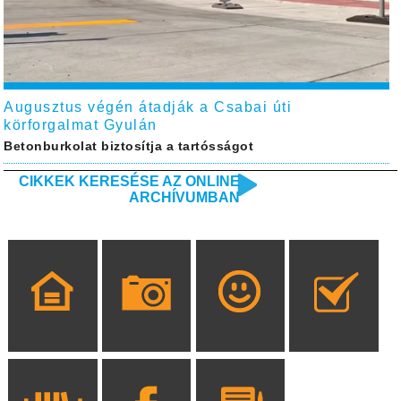
Augusztus végén átadják a Csabai úti
körforgalmat Gyulán
Betonburkolat biztosítja a tartósságot
CIKKEK KERESÉSE AZ ONLINE
ARCHÍVUMBAN