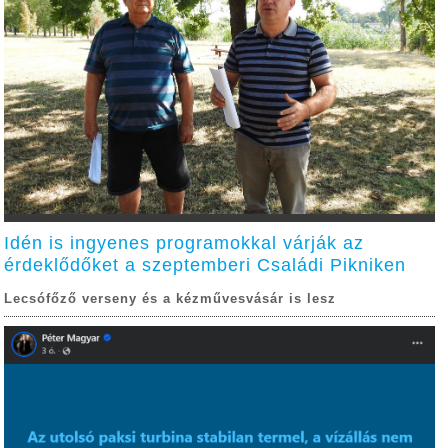
Idén is ingyenes programokkal várják az
érdeklődőket a szeptemberi Családi Pikniken
Lecsófőző verseny és a kézművesvásár is lesz