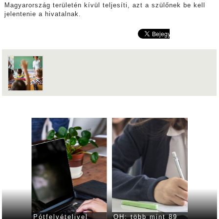
Magyarország területén kívül teljesíti, azt a szülőnek be kell
jelentenie a hivatalnak.
rtek az
Pótfelvételivel
OH: több mint 89
OH: fe