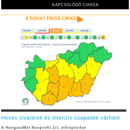
KAPCSOLÓDÓ CIKKEK
A ROVAT FRISS CIKKEI
Heves zivatarok és intenzív csapadék várható
A HungaroMet Nonprofit Zrt. előrejelzése