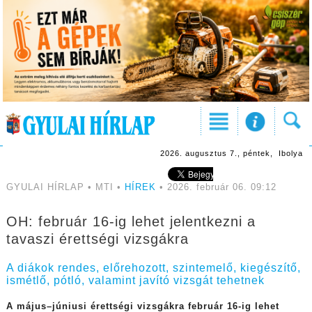
2026. augusztus 7., péntek, Ibolya
GYULAI HÍRLAP • MTI •
HÍREK
• 2026. február 06. 09:12
OH: február 16-ig lehet jelentkezni a
tavaszi érettségi vizsgákra
A diákok rendes, előrehozott, szintemelő, kiegészítő,
ismétlő, pótló, valamint javító vizsgát tehetnek
A május–júniusi érettségi vizsgákra február 16-ig lehet