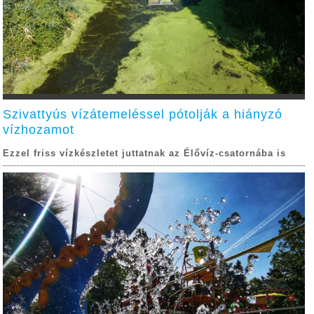
Szivattyús vízátemeléssel pótolják a hiányzó
vízhozamot
Ezzel friss vízkészletet juttatnak az Élővíz-csatornába is