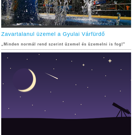
Zavartalanul üzemel a Gyulai Várfürdő
„Minden normál rend szerint üzemel és üzemelni is fog!”