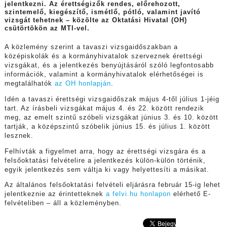
jelentkezni. Az érettségizők rendes, előrehozott,
szintemelő, kiegészítő, ismétlő, pótló, valamint javító
vizsgát tehetnek – közölte az Oktatási Hivatal (OH)
csütörtökön az MTI-vel.
A közlemény szerint a tavaszi vizsgaidőszakban a
középiskolák és a kormányhivatalok szerveznek érettségi
vizsgákat, és a jelentkezés benyújtásáról szóló legfontosabb
információk, valamint a kormányhivatalok elérhetőségei is
megtalálhatók
az OH honlapján
.
Idén a tavaszi érettségi vizsgaidőszak május 4-től július 1-jéig
tart. Az írásbeli vizsgákat május 4. és 22. között rendezik
meg, az emelt szintű szóbeli vizsgákat június 3. és 10. között
tartják, a középszintű szóbelik június 15. és július 1. között
lesznek.
Felhívták a figyelmet arra, hogy az érettségi vizsgára és a
felsőoktatási felvételire a jelentkezés külön-külön történik,
egyik jelentkezés sem váltja ki vagy helyettesíti a másikat.
Az általános felsőoktatási felvételi eljárásra február 15-ig lehet
jelentkeznie az érintetteknek
a felvi.hu honlapon
elérhető E-
felvételiben – áll a közleményben.