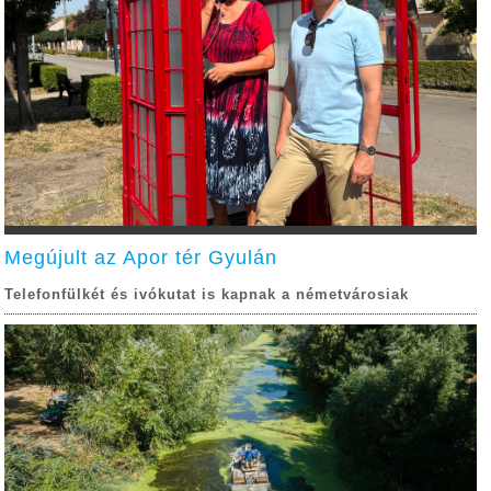
Megújult az Apor tér Gyulán
Telefonfülkét és ivókutat is kapnak a németvárosiak