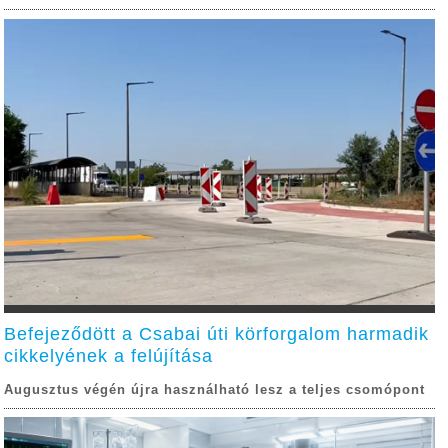
Befejeződött a Csabai úti körforgalom harmadik
cikkelyének a felújítása
Augusztus végén újra használható lesz a teljes csomópont