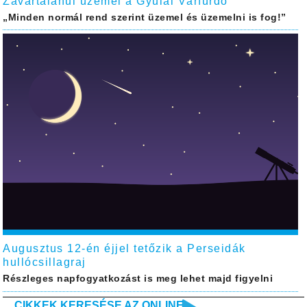
Zavartalanul üzemel a Gyulai Várfürdő
„Minden normál rend szerint üzemel és üzemelni is fog!”
Augusztus 12-én éjjel tetőzik a Perseidák
hullócsillagraj
Részleges napfogyatkozást is meg lehet majd figyelni
CIKKEK KERESÉSE AZ ONLINE