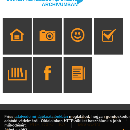
ARCHÍVUMBAN
Friss
adatvédelmi tájékoztatónkban
megtalálod, hogyan gondoskodu
HÍREK
KULTÚRA
INTERJÚ
SPORT
adataid védelméről. Oldalainkon HTTP-sütiket használunk a jobb
PUBLICISZTIKA
MAGAZIN
működésért.
Jöhet a süti?