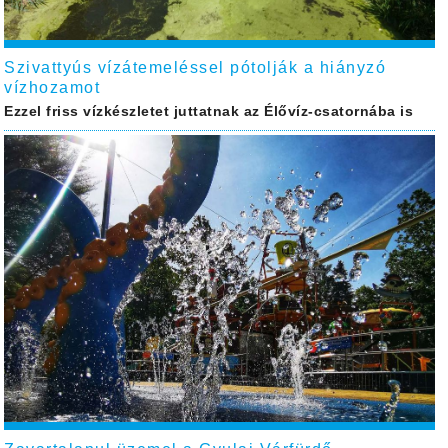
Szivattyús vízátemeléssel pótolják a hiányzó
vízhozamot
Ezzel friss vízkészletet juttatnak az Élővíz-csatornába is