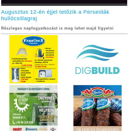
Augusztus 12-én éjjel tetőzik a Perseidák
hullócsillagraj
Részleges napfogyatkozást is meg lehet majd figyelni