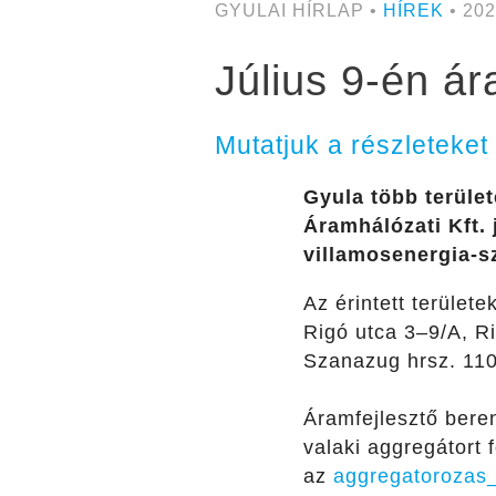
GYULAI HÍRLAP •
HÍREK
• 202
Július 9-én á
Mutatjuk a részleteket
Gyula több terüle
Áramhálózati Kft. 
villamosenergia-sz
Az érintett terület
Rigó utca 3–9/A, R
Szanazug hrsz. 110
Áramfejlesztő beren
valaki aggregátort 
az
aggregatorozas