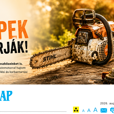
2026. au
A
A
A