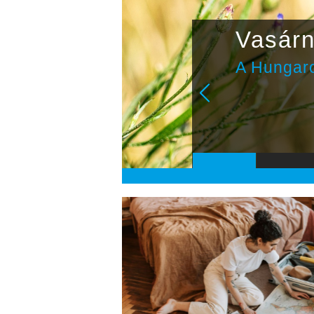
ták fel
Vasárn
zodát
A Hungaro