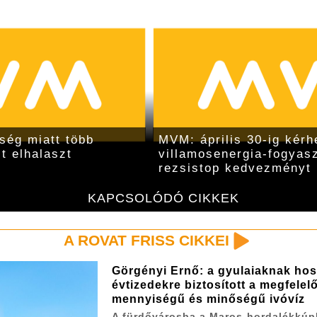
ség miatt több
MVM: április 30-ig kérh
t elhalaszt
villamosenergia-fogyas
rezsistop kedvezményt
KAPCSOLÓDÓ CIKKEK
A ROVAT FRISS CIKKEI
Görgényi Ernő: a gyulaiaknak ho
évtizedekre biztosított a megfelel
mennyiségű és minőségű ivóvíz
A fürdővárosba a Maros-hordalékkúp