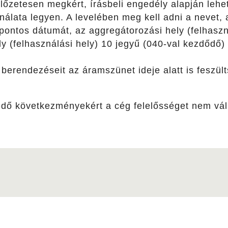
előzetesen megkért, írásbeli engedély alapján lehet
álata legyen. A levelében meg kell adni a nevet, 
ontos dátumát, az aggregátorozási hely (felhaszná
y (felhasználási hely) 10 jegyű (040-val kezdődő) 
 berendezéseit az áramszünet ideje alatt is feszülts
edő következményekért a cég felelősséget nem váll