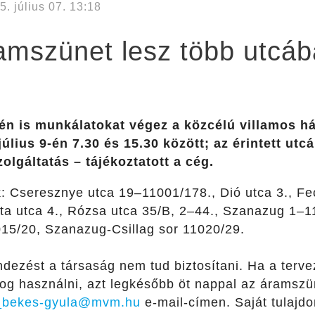
5. július 07. 13:18
ramszünet lesz több utcá
tén is munkálatokat végez a közcélú villamos 
július 9-én 7.30 és 15.30 között; az érintett utc
olgáltatás – tájékoztatott a cég.
ek: Cseresznye utca 19–11001/178., Dió utca 3., Fe
ita utca 4., Rózsa utca 35/B, 2–44., Szanazug 1–1
15/20, Szanazug-Csillag sor 11020/29.
dezést a társaság nem tud biztosítani. Ha a tervez
fog használni, azt legkésőbb öt nappal az áramszüne
_bekes-gyula@mvm.hu
e-mail-címen. Saját tulajdo