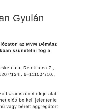
ban Gyulán
hálózaton az MVM Démász
ákban szünetelni fog a
cske utca, Retek utca 7.,
1207/134., 6–111004/10.,
ett áramszünet ideje alatt
t előtt be kell jelentenie
nú vagy bérelt aggregátort