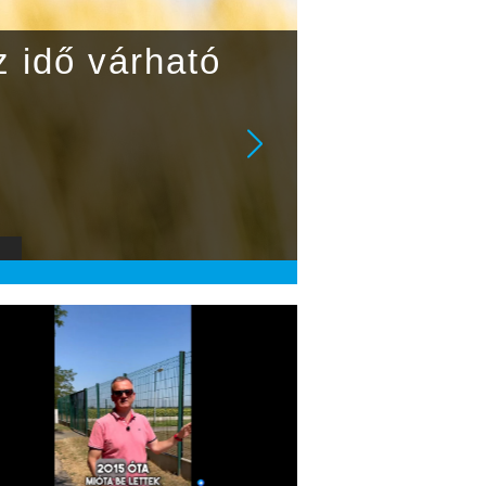
z idő várható
S