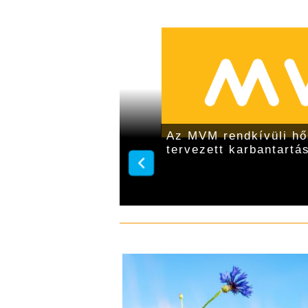
i szezonra az MVM
Az MVM rendkívüli hő
tervezett karbantartás