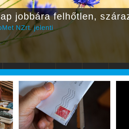
ap jobbára felhőtlen, szára
Met NZrt. jelenti