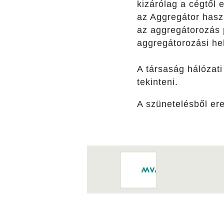
kizárólag a cégtől 
az Aggregátor haszn
az aggregátorozás p
aggregátorozási hel
A társaság hálózati
tekinteni.
A szünetelésből er