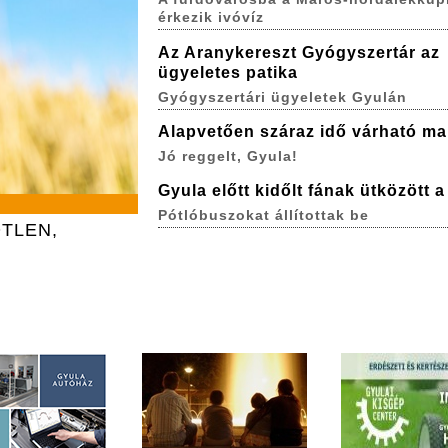
érkezik ivóvíz
Az Aranykereszt Gyógyszertár az
ügyeletes patika
Gyógyszertári ügyeletek Gyulán
Alapvetően száraz idő várható ma
Jó reggelt, Gyula!
Gyula előtt kidőlt fának ütközött 
Pótlóbuszokat állítottak be
TLEN,