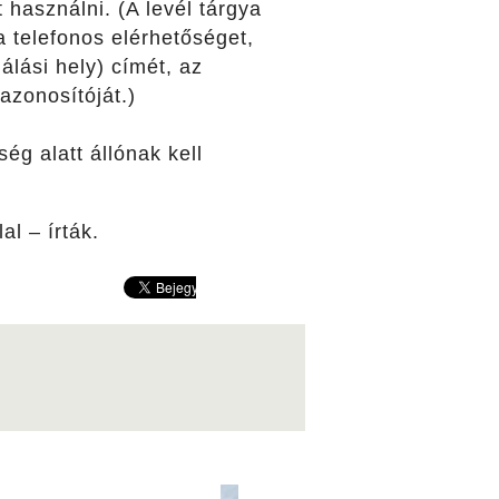
 használni. (A levél tárgya
a telefonos elérhetőséget,
lási hely) címét, az
azonosítóját.)
ég alatt állónak kell
al – írták.