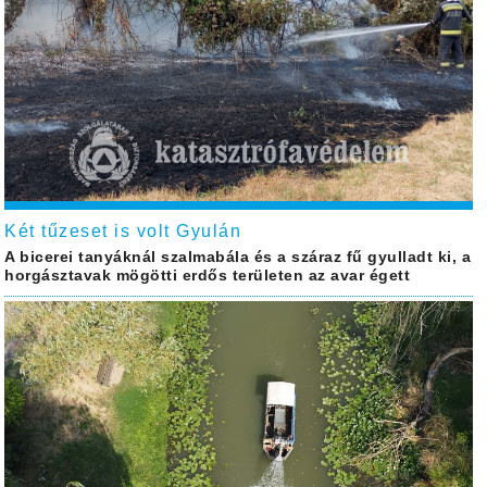
Két tűzeset is volt Gyulán
A bicerei tanyáknál szalmabála és a száraz fű gyulladt ki, a
horgásztavak mögötti erdős területen az avar égett