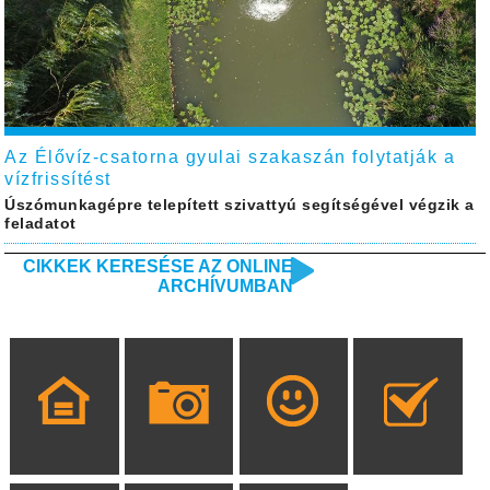
Az Élővíz-csatorna gyulai szakaszán folytatják a
vízfrissítést
Úszómunkagépre telepített szivattyú segítségével végzik a
feladatot
CIKKEK KERESÉSE AZ ONLINE
ARCHÍVUMBAN