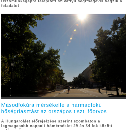
Úszómunkagépre telepített szivattyú segítségével végzik a
feladatot
Másodfokúra mérsékelte a harmadfokú
hőségriasztást az országos tiszti főorvos
A HungaroMet előrejelzése szerint szombaton a
legmagasabb nappali hőmérséklet 29 és 34 fok között