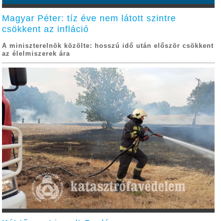
Magyar Péter: tíz éve nem látott szintre
csökkent az infláció
A miniszterelnök közölte: hosszú idő után először csökkent
az élelmiszerek ára