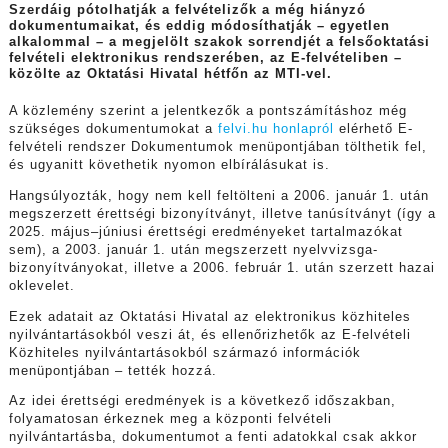
Szerdáig pótolhatják a felvételizők a még hiányzó
dokumentumaikat, és eddig módosíthatják – egyetlen
alkalommal – a megjelölt szakok sorrendjét a felsőoktatási
felvételi elektronikus rendszerében, az E-felvételiben –
közölte az Oktatási Hivatal hétfőn az MTI-vel.
A közlemény szerint a jelentkezők a pontszámításhoz még
szükséges dokumentumokat a
felvi.hu honlapról
elérhető E-
felvételi rendszer Dokumentumok menüpontjában tölthetik fel,
és ugyanitt követhetik nyomon elbírálásukat is.
Hangsúlyozták, hogy nem kell feltölteni a 2006. január 1. után
megszerzett érettségi bizonyítványt, illetve tanúsítványt (így a
2025. május–júniusi érettségi eredményeket tartalmazókat
sem), a 2003. január 1. után megszerzett nyelvvizsga-
bizonyítványokat, illetve a 2006. február 1. után szerzett hazai
oklevelet.
Ezek adatait az Oktatási Hivatal az elektronikus közhiteles
nyilvántartásokból veszi át, és ellenőrizhetők az E-felvételi
Közhiteles nyilvántartásokból származó információk
menüpontjában – tették hozzá.
Az idei érettségi eredmények is a következő időszakban,
folyamatosan érkeznek meg a központi felvételi
nyilvántartásba, dokumentumot a fenti adatokkal csak akkor