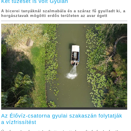
Két tűzeset is volt Gyulán
A bicerei tanyáknál szalmabála és a száraz fű gyulladt ki, a
horgásztavak mögötti erdős területen az avar égett
Az Élővíz-csatorna gyulai szakaszán folytatják
a vízfrissítést