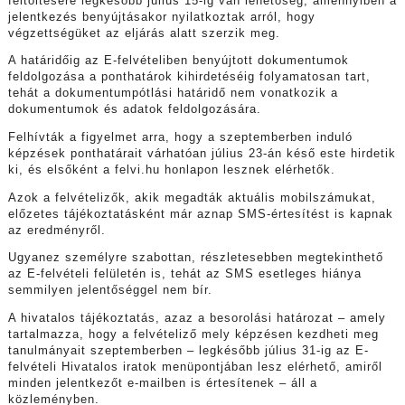
feltöltésére legkésőbb július 15-ig van lehetőség, amennyiben a
jelentkezés benyújtásakor nyilatkoztak arról, hogy
végzettségüket az eljárás alatt szerzik meg.
A határidőig az E-felvételiben benyújtott dokumentumok
feldolgozása a ponthatárok kihirdetéséig folyamatosan tart,
tehát a dokumentumpótlási határidő nem vonatkozik a
dokumentumok és adatok feldolgozására.
Felhívták a figyelmet arra, hogy a szeptemberben induló
képzések ponthatárait várhatóan július 23-án késő este hirdetik
ki, és elsőként a felvi.hu honlapon lesznek elérhetők.
Azok a felvételizők, akik megadták aktuális mobilszámukat,
előzetes tájékoztatásként már aznap SMS-értesítést is kapnak
az eredményről.
Ugyanez személyre szabottan, részletesebben megtekinthető
az E-felvételi felületén is, tehát az SMS esetleges hiánya
semmilyen jelentőséggel nem bír.
A hivatalos tájékoztatás, azaz a besorolási határozat – amely
tartalmazza, hogy a felvételiző mely képzésen kezdheti meg
tanulmányait szeptemberben – legkésőbb július 31-ig az E-
felvételi Hivatalos iratok menüpontjában lesz elérhető, amiről
minden jelentkezőt e-mailben is értesítenek – áll a
közleményben.