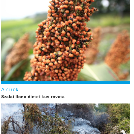
A cirok
Szalai Ilona dietetikus rovata