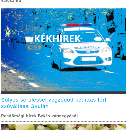
valószínű
Súlyos sérüléssel végződött két ittas férfi
szóváltása Gyulán
Rendőrségi hírek Békés vármegyéből