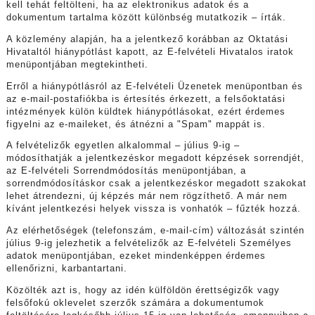
kell tehát feltölteni, ha az elektronikus adatok és a
dokumentum tartalma között különbség mutatkozik – írták.
A közlemény alapján, ha a jelentkező korábban az Oktatási
Hivataltól hiánypótlást kapott, az E-felvételi Hivatalos iratok
menüpontjában megtekintheti.
Erről a hiánypótlásról az E-felvételi Üzenetek menüpontban és
az e-mail-postafiókba is értesítés érkezett, a felsőoktatási
intézmények külön küldtek hiánypótlásokat, ezért érdemes
figyelni az e-maileket, és átnézni a "Spam" mappát is.
A felvételizők egyetlen alkalommal – július 9-ig –
módosíthatják a jelentkezéskor megadott képzések sorrendjét,
az E-felvételi Sorrendmódosítás menüpontjában, a
sorrendmódosításkor csak a jelentkezéskor megadott szakokat
lehet átrendezni, új képzés már nem rögzíthető. A már nem
kívánt jelentkezési helyek vissza is vonhatók – fűzték hozzá.
Az elérhetőségek (telefonszám, e-mail-cím) változását szintén
július 9-ig jelezhetik a felvételizők az E-felvételi Személyes
adatok menüpontjában, ezeket mindenképpen érdemes
ellenőrizni, karbantartani.
Közölték azt is, hogy az idén külföldön érettségizők vagy
felsőfokú oklevelet szerzők számára a dokumentumok