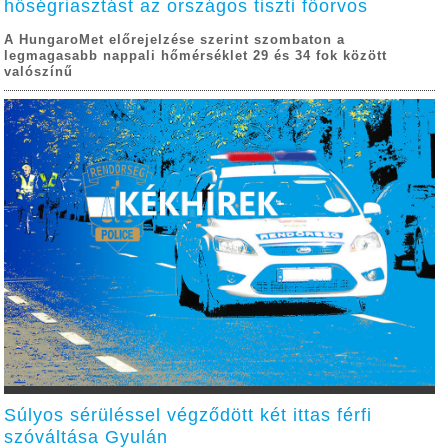
hőségriasztást az országos tiszti főorvos
A HungaroMet előrejelzése szerint szombaton a
legmagasabb nappali hőmérséklet 29 és 34 fok között
valószínű
Súlyos sérüléssel végződött két ittas férfi
szóváltása Gyulán