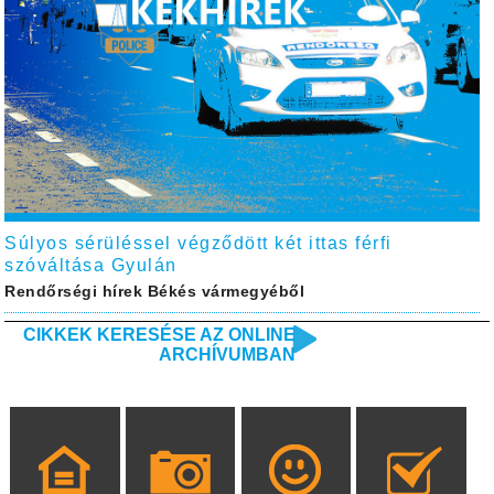
Súlyos sérüléssel végződött két ittas férfi
szóváltása Gyulán
Rendőrségi hírek Békés vármegyéből
CIKKEK KERESÉSE AZ ONLINE
ARCHÍVUMBAN