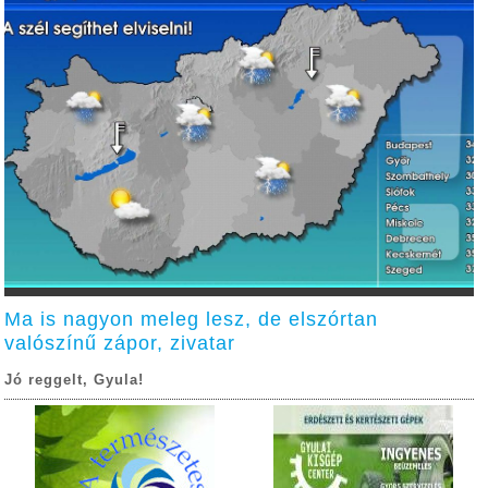
Ma is nagyon meleg lesz, de elszórtan
valószínű zápor, zivatar
Jó reggelt, Gyula!