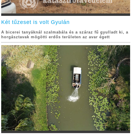
Két tűzeset is volt Gyulán
A bicerei tanyáknál szalmabála és a száraz fű gyulladt ki, a
horgásztavak mögötti erdős területen az avar égett