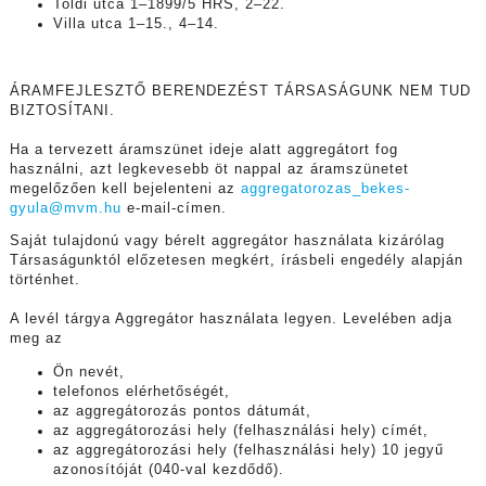
Toldi utca 1–1899/5 HRS, 2–22.
Villa utca 1–15., 4–14.
ÁRAMFEJLESZTŐ BERENDEZÉST TÁRSASÁGUNK NEM TUD
BIZTOSÍTANI.
Ha a tervezett áramszünet ideje alatt aggregátort fog
használni, azt legkevesebb öt nappal az áramszünetet
megelőzően kell bejelenteni az
aggregatorozas_bekes-
gyula@mvm.hu
e-mail-címen.
Saját tulajdonú vagy bérelt aggregátor használata kizárólag
Társaságunktól előzetesen megkért, írásbeli engedély alapján
történhet.
A levél tárgya Aggregátor használata legyen. Levelében adja
meg az
Ön nevét,
telefonos elérhetőségét,
az aggregátorozás pontos dátumát,
az aggregátorozási hely (felhasználási hely) címét,
az aggregátorozási hely (felhasználási hely) 10 jegyű
azonosítóját (040-val kezdődő).