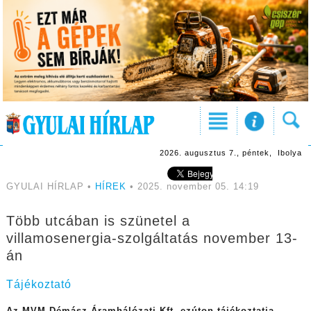
2026. augusztus 7., péntek, Ibolya
GYULAI HÍRLAP •
HÍREK
• 2025. november 05. 14:19
Több utcában is szünetel a
villamosenergia-szolgáltatás november 13-
án
Tájékoztató