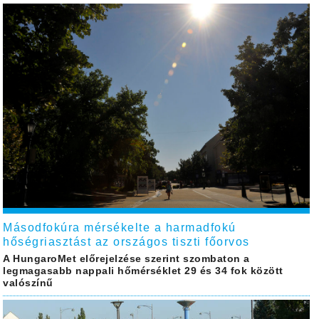
Másodfokúra mérsékelte a harmadfokú
hőségriasztást az országos tiszti főorvos
A HungaroMet előrejelzése szerint szombaton a
legmagasabb nappali hőmérséklet 29 és 34 fok között
valószínű