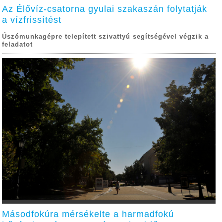
Az Élővíz-csatorna gyulai szakaszán folytatják
a vízfrissítést
Úszómunkagépre telepített szivattyú segítségével végzik a
feladatot
Másodfokúra mérsékelte a harmadfokú