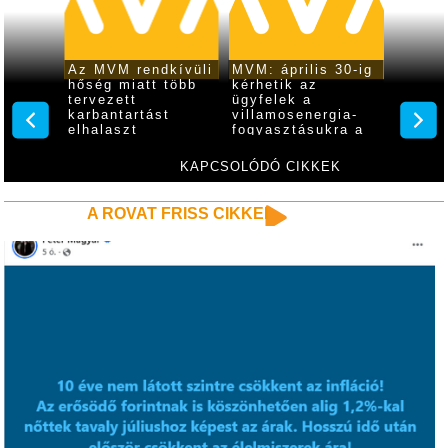
5-én
Az MVM rendkívüli
MVM: április 30-ig
Több m
lesz
hőség miatt több
kérhetik az
ezret 
n
tervezett
ügyfelek a
ki a k
karbantartást
villamosenergia-
tartal
elhalaszt
fogyasztásukra a
gázszá
rezsistop
MVM
kedvezményt
KAPCSOLÓDÓ CIKKEK
A ROVAT FRISS CIKKEI