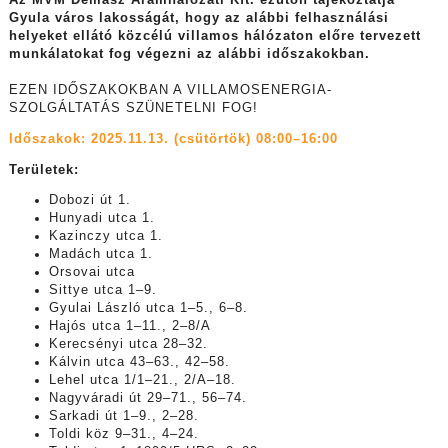
Az MVM Démász Áramhálózati Kft. ezúton tájékoztatja
Gyula város lakosságát, hogy az alábbi felhasználási
helyeket ellátó közcélú villamos hálózaton előre tervezett
munkálatokat fog végezni az alábbi időszakokban.
EZEN IDŐSZAKOKBAN A VILLAMOSENERGIA-
SZOLGÁLTATÁS SZÜNETELNI FOG!
Időszakok: 2025.11.13. (csütörtök) 08:00–16:00
Területek:
Dobozi út 1.
Hunyadi utca 1.
Kazinczy utca 1.
Madách utca 1.
Orsovai utca
Sittye utca 1–9.
Gyulai László utca 1–5., 6–8.
Hajós utca 1–11., 2–8/A
Kerecsényi utca 28–32.
Kálvin utca 43–63., 42–58.
Lehel utca 1/1–21., 2/A–18.
Nagyváradi út 29–71., 56–74.
Sarkadi út 1–9., 2–28.
Toldi köz 9–31., 4–24.