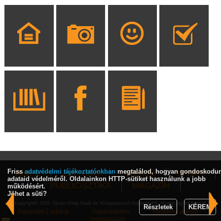
Friss
adatvédelmi tájékoztatónkban
megtalálod, hogyan gondoskodu
HÍREK
KULTÚRA
INTERJÚ
SPORT
adataid védelméről. Oldalainkon HTTP-sütiket használunk a jobb
PUBLICISZTIKA
MAGAZIN
működésért.
Jöhet a süti?
Copyright© 2009, Gyulai Hírlap Kiadó és Hírlapterjesztő Nonprofit Kft. Minden jog fenntartva!
Részletek
KÉREM
Közérdekű adatok
Adatvédelem
Hirdetési ajánlat
Impresszum