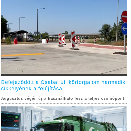
Befejeződött a Csabai úti körforgalom harmadik
cikkelyének a felújítása
Augusztus végén újra használható lesz a teljes csomópont