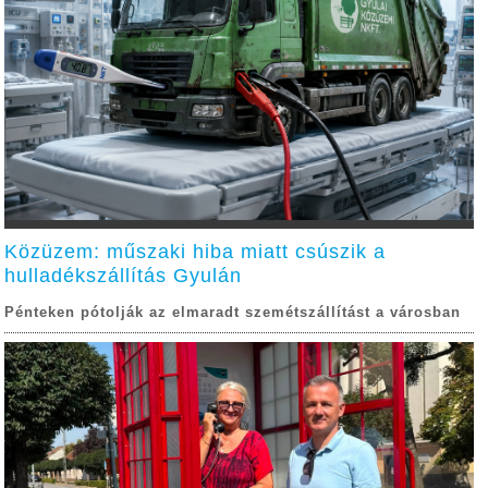
Közüzem: műszaki hiba miatt csúszik a
hulladékszállítás Gyulán
Pénteken pótolják az elmaradt szemétszállítást a városban