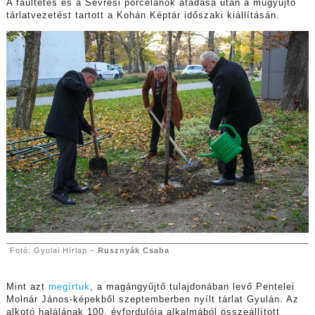
A faültetés és a Sevresi porcelánok átadása után a műgyűjtő
tárlatvezetést tartott a Kohán Képtár időszaki kiállításán.
Fotó: Gyulai Hírlap –
Rusznyák Csaba
Mint azt
megírtuk
, a magángyűjtő tulajdonában levő Pentelei
Molnár János-képekből szeptemberben nyílt tárlat Gyulán. Az
alkotó halálának 100. évfordulója alkalmából összeállított