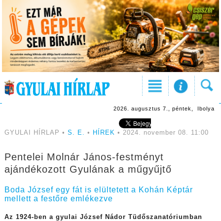
2026. augusztus 7., péntek, Ibolya
GYULAI HÍRLAP •
S. E.
•
HÍREK
• 2024. november 08. 11:00
Pentelei Molnár János-festményt
ajándékozott Gyulának a műgyűjtő
Boda József egy fát is elültetett a Kohán Képtár
mellett a festőre emlékezve
Az 1924-ben a gyulai József Nádor Tüdőszanatóriumban