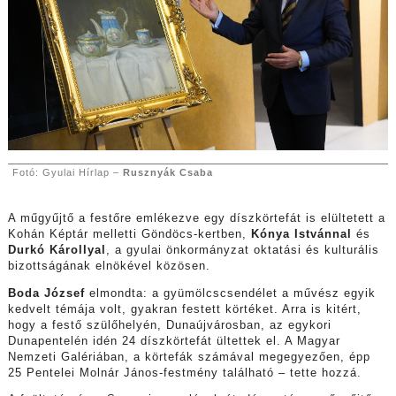
Fotó: Gyulai Hírlap –
Rusznyák Csaba
A műgyűjtő a festőre emlékezve egy díszkörtefát is elültetett a
Kohán Képtár melletti Göndöcs-kertben,
Kónya Istvánnal
és
Durkó Károllyal
, a gyulai önkormányzat oktatási és kulturális
bizottságának elnökével közösen.
Boda József
elmondta: a gyümölcscsendélet a művész egyik
kedvelt témája volt, gyakran festett körtéket. Arra is kitért,
hogy a festő szülőhelyén, Dunaújvárosban, az egykori
Dunapentelén idén 24 díszkörtefát ültettek el. A Magyar
Nemzeti Galériában, a körtefák számával megegyezően, épp
25 Pentelei Molnár János-festmény található – tette hozzá.