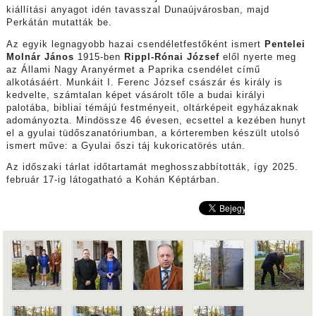
kiállítási anyagot idén tavasszal Dunaújvárosban, majd
Perkátán mutatták be.
Az egyik legnagyobb hazai csendéletfestőként ismert
Pentelei
Molnár János
1915-ben
Rippl-Rónai József
elől nyerte meg
az Állami Nagy Aranyérmet a Paprika csendélet című
alkotásáért. Munkáit I. Ferenc József császár és király is
kedvelte, számtalan képet vásárolt tőle a budai királyi
palotába, bibliai témájú festményeit, oltárképeit egyházaknak
adományozta. Mindössze 46 évesen, ecsettel a kezében hunyt
el a gyulai tüdőszanatóriumban, a kórteremben készült utolsó
ismert műve: a Gyulai őszi táj kukoricatörés után.
Az időszaki tárlat időtartamát meghosszabbították, így 2025.
február 17-ig látogatható a Kohán Képtárban.