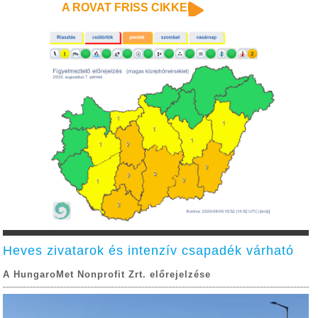
A ROVAT FRISS CIKKEI
Heves zivatarok és intenzív csapadék várható
A HungaroMet Nonprofit Zrt. előrejelzése