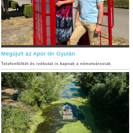
Megújult az Apor tér Gyulán
Telefonfülkét és ivókutat is kapnak a németvárosiak