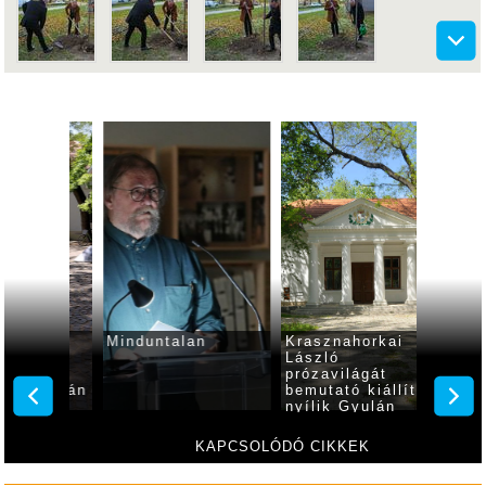
d
Minduntalan
Krasznahorkai
Békés
és
László
első m
prózavilágát
tanösv
Gyulán
bemutató kiállítás
át Gyu
nyílik Gyulán
KAPCSOLÓDÓ CIKKEK