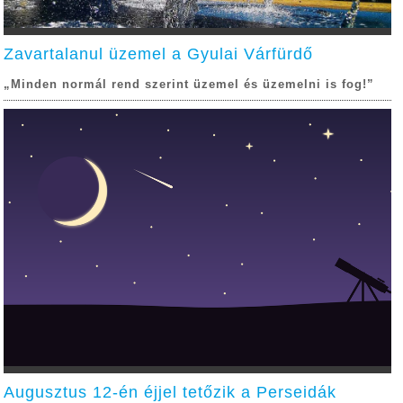
Zavartalanul üzemel a Gyulai Várfürdő
„Minden normál rend szerint üzemel és üzemelni is fog!”
Augusztus 12-én éjjel tetőzik a Perseidák