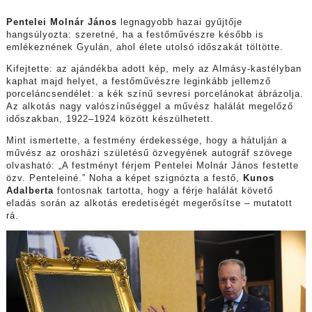
Pentelei Molnár János
legnagyobb hazai gyűjtője
hangsúlyozta: szeretné, ha a festőművészre később is
emlékeznének Gyulán, ahol élete utolsó időszakát töltötte.
Kifejtette: az ajándékba adott kép, mely az Almásy-kastélyban
kaphat majd helyet, a festőművészre leginkább jellemző
porceláncsendélet: a kék színű sevresi porcelánokat ábrázolja.
Az alkotás nagy valószínűséggel a művész halálát megelőző
időszakban, 1922–1924 között készülhetett.
Mint ismertette, a festmény érdekessége, hogy a hátulján a
művész az orosházi születésű özvegyének autográf szövege
olvasható: „A festményt férjem Pentelei Molnár János festette
özv. Penteleiné.” Noha a képet szignózta a festő,
Kunos
Adalberta
fontosnak tartotta, hogy a férje halálát követő
eladás során az alkotás eredetiségét megerősítse – mutatott
rá.