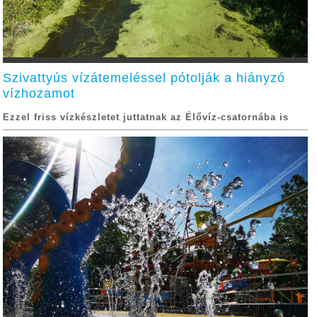
Szivattyús vízátemeléssel pótolják a hiányzó
vízhozamot
Ezzel friss vízkészletet juttatnak az Élővíz-csatornába is