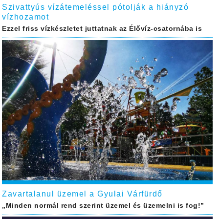
Szivattyús vízátemeléssel pótolják a hiányzó
vízhozamot
Ezzel friss vízkészletet juttatnak az Élővíz-csatornába is
Zavartalanul üzemel a Gyulai Várfürdő
„Minden normál rend szerint üzemel és üzemelni is fog!”