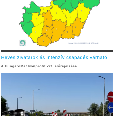
Heves zivatarok és intenzív csapadék várható
A HungaroMet Nonprofit Zrt. előrejelzése