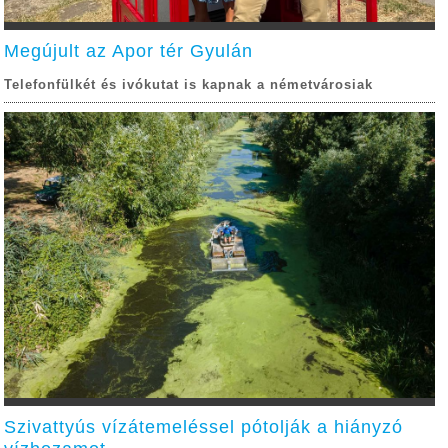
Megújult az Apor tér Gyulán
Telefonfülkét és ivókutat is kapnak a németvárosiak
Szivattyús vízátemeléssel pótolják a hiányzó