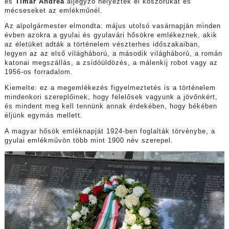
és
Timár Andrea
aljegyző helyeztek el koszorúkat és
mécseseket az emlékműnél.
Az alpolgármester elmondta: május utolsó vasárnapján minden
évben azokra a gyulai és gyulavári hősökre emlékeznek, akik
az életüket adták a történelem vészterhes időszakaiban,
legyen az az első világháború, a második világháború, a román
katonai megszállás, a zsidóüldözés, a málenkij robot vagy az
1956-os forradalom.
Kiemelte: ez a megemlékezés figyelmeztetés is a történelem
mindenkori szereplőinek, hogy felelősek vagyunk a jövőnkért,
és mindent meg kell tennünk annak érdekében, hogy békében
éljünk egymás mellett.
A magyar hősök emléknapját 1924-ben foglalták törvénybe, a
gyulai emlékművön több mint 1900 név szerepel.