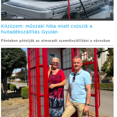
Közüzem: műszaki hiba miatt csúszik a
hulladékszállítás Gyulán
Pénteken pótolják az elmaradt szemétszállítást a városban