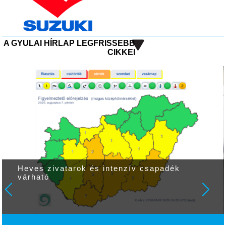
A GYULAI HÍRLAP LEGFRISSEBB
CIKKEI
Heves zivatarok és intenzív csapadék
várható