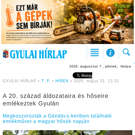
2026. augusztus 7., péntek, Ibolya
GYULAI HÍRLAP •
T. P.
•
HÍREK
• 2026. május 31. 13:31
A 20. század áldozataira és hőseire
emlékeztek Gyulán
Megkoszorúzták a Göndöcs-kertben található
emlékművet a magyar hősök napján