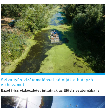
Szivattyús vízátemeléssel pótolják a hiányzó
vízhozamot
Ezzel friss vízkészletet juttatnak az Élővíz-csatornába is