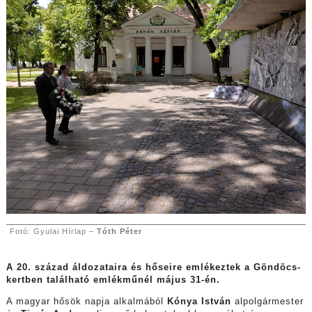
Fotó: Gyulai Hírlap –
Tóth Péter
A 20. század áldozataira és hőseire emlékeztek a Göndöcs-
kertben található emlékműnél május 31-én.
A magyar hősök napja alkalmából
Kónya István
alpolgármester