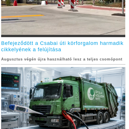
Befejeződött a Csabai úti körforgalom harmadik
cikkelyének a felújítása
Augusztus végén újra használható lesz a teljes csomópont