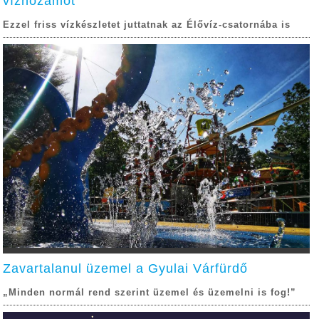
vízhozamot
Ezzel friss vízkészletet juttatnak az Élővíz-csatornába is
Zavartalanul üzemel a Gyulai Várfürdő
„Minden normál rend szerint üzemel és üzemelni is fog!”