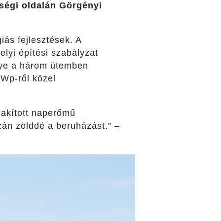
sségi oldalán Görgényi
ás fejlesztések. A
lyi építési szabályzat
énye a három ütemben
MWp-ről közel
lakított naperőmű
azán zölddé a beruházást.” –