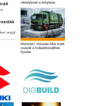
cikkelyének a felújítása
ürdő
és
erseidák
het majd
Közüzem: műszaki hiba miatt
csúszik a hulladékszállítás
Gyulán