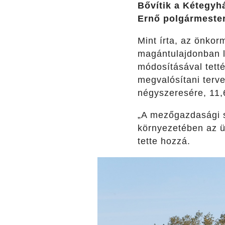
Bővítik a Kétegyh
Ernő polgármester
Mint írta, az önkor
magántulajdonban l
módosításával tett
megvalósítani terv
négyszeresére, 11
„A mezőgazdasági s
környezetében az üz
tette hozzá.