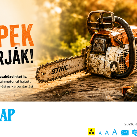
2026. 
A
A
A