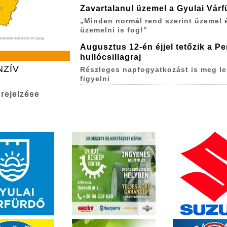
Zavartalanul üzemel a Gyulai Várf
„Minden normál rend szerint üzemel 
üzemelni is fog!”
Augusztus 12-én éjjel tetőzik a P
hullócsillagraj
NZÍV
Részleges napfogyatkozást is meg le
figyelni
rejelzése