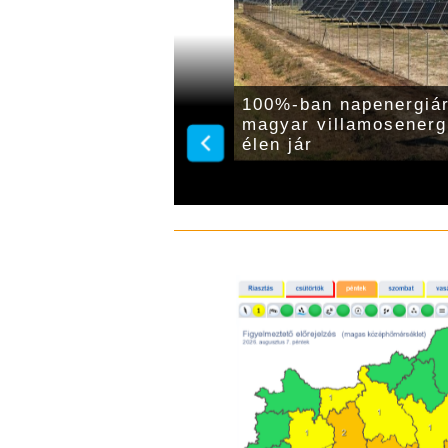
tegrált szúnyoggyérítés
100%-ban napenergiár
 a gyulai önkormányzat
magyar villamosenerg
élen jár