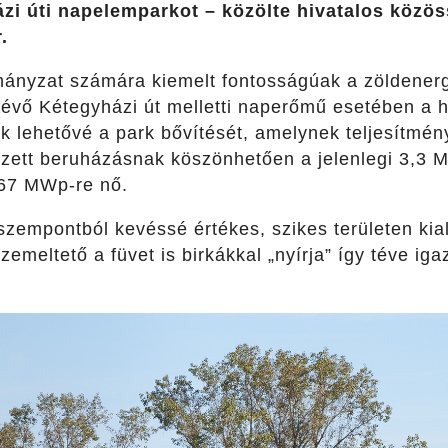
ázi úti napelemparkot – közölte hivatalos közö
.
mányzat számára kiemelt fontosságúak a zöldenergi
évő Kétegyházi út melletti naperőmű esetében a he
ék lehetővé a park bővítését, amelynek teljesítm
ezett beruházásnak köszönhetően a jelenlegi 3,3 
,67 MWp-re nő.
zempontból kevéssé értékes, szikes területen kia
emeltető a füvet is birkákkal „nyírja” így téve ig