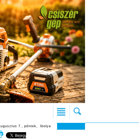
augusztus 7., péntek, Ibolya