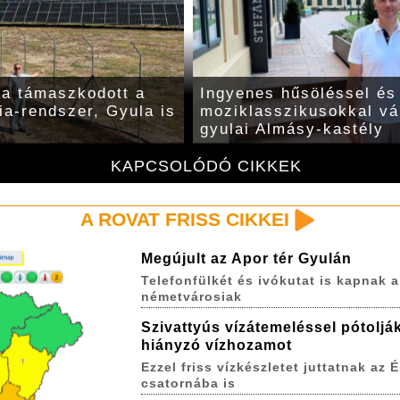
a támaszkodott a
Ingyenes hűsöléssel és
ia-rendszer, Gyula is
moziklasszikusokkal vár
gyulai Almásy-kastély
KAPCSOLÓDÓ CIKKEK
A ROVAT FRISS CIKKEI
Megújult az Apor tér Gyulán
Telefonfülkét és ivókutat is kapnak a
németvárosiak
Szivattyús vízátemeléssel pótoljá
hiányzó vízhozamot
Ezzel friss vízkészletet juttatnak az É
csatornába is