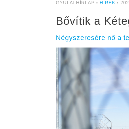
GYULAI HÍRLAP •
HÍREK
• 202
Bővítik a Két
Négyszeresére nő a te