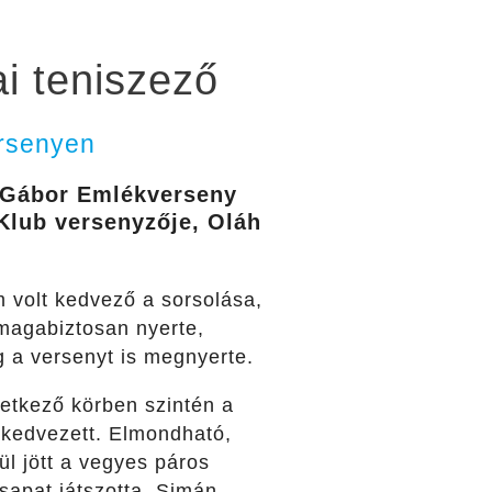
ai teniszező
ersenyen
s Gábor Emlékverseny
Klub versenyzője, Oláh
 volt kedvező a sorsolása,
magabiztosan nyerte,
g a versenyt is megnyerte.
etkező körben szintén a
 kedvezett. Elmondható,
l jött a vegyes páros
sapat játszotta. Simán