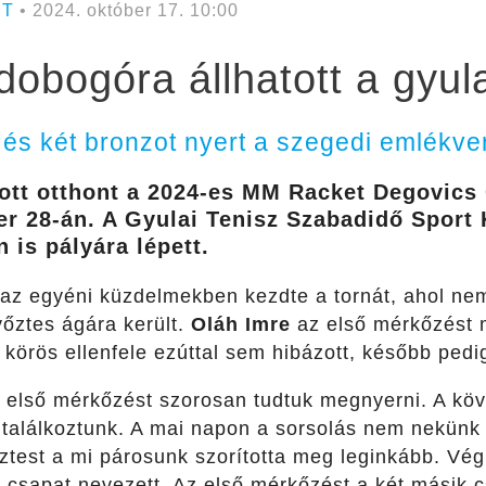
RT
• 2024. október 17. 10:00
obogóra állhatott a gyul
 és két bronzot nyert a szegedi emlékv
dott otthont a 2024-es MM Racket Degovic
r 28-án. A Gyulai Tenisz Szabadidő Sport 
 is pályára lépett.
 az egyéni küzdelmekben kezdte a tornát, ahol nem
yőztes ágára került.
Oláh Imre
az első mérkőzést 
örös ellenfele ezúttal sem hibázott, később pedi
z első mérkőzést szorosan tudtuk megnyerni. A köv
 találkoztunk. A mai napon a sorsolás nem nekünk
test a mi párosunk szorította meg leginkább. Végü
m csapat nevezett. Az első mérkőzést a két másik c