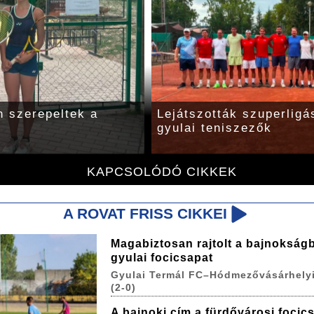
 szerepeltek a
Lejátszották szuperlig
gyulai teniszezők
KAPCSOLÓDÓ CIKKEK
A ROVAT FRISS CIKKEI
Magabiztosan rajtolt a bajnokság
gyulai focicsapat
Gyulai Termál FC–Hódmezővásárhelyi
(2-0)
A bajnoki cím a fürdővárosi focic