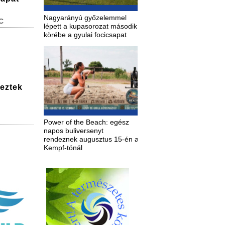
Nagyarányú győzelemmel
C
lépett a kupasorozat második
körébe a gyulai focicsapat
deztek
Power of the Beach: egész
napos buliversenyt
rendeznek augusztus 15-én a
Kempf-tónál