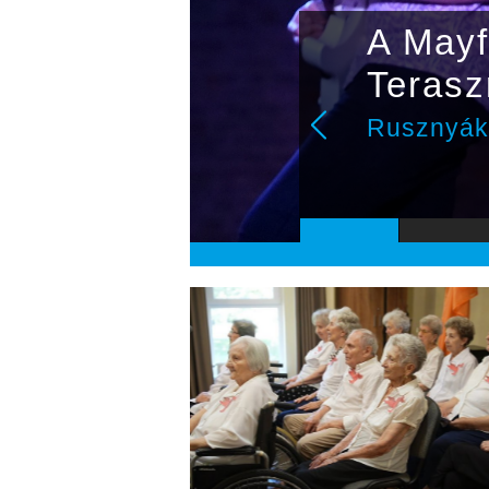
A Mayf
- és
Terasz
Rusznyák 