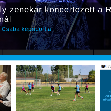
ly zenekar koncertezett a 
nál
Csaba képriportja