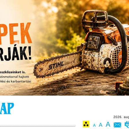
2026. au
A
A
A