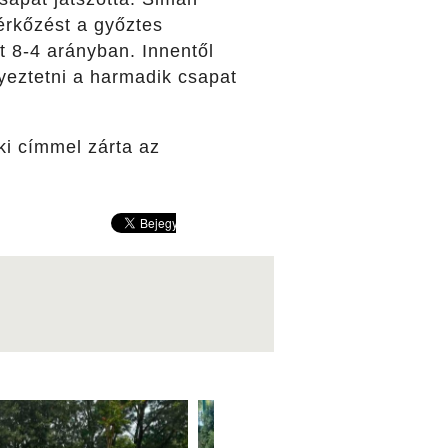
mérkőzést a győztes
t 8-4 arányban. Innentől
yeztetni a harmadik csapat
ki címmel zárta az