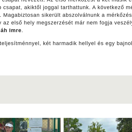
 csapat, akiktől joggal tarthattunk. A következő 
k. Magabiztosan sikerült abszolválnunk a mérkőzés
y az első hely megszerzését már nem fogja veszél
láh Imre
.
teljesítménnyel, két harmadik hellyel és egy bajno