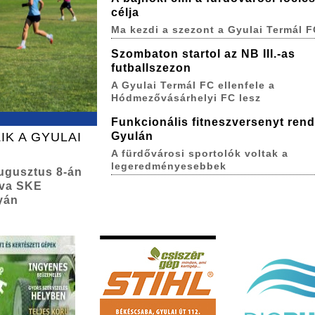
célja
Ma kezdi a szezont a Gyulai Termál F
Szombaton startol az NB III.-as
futballszezon
A Gyulai Termál FC ellenfele a
Hódmezővásárhelyi FC lesz
Funkcionális fitneszversenyt ren
IK A GYULAI
Gyulán
A fürdővárosi sportolók voltak a
legeredményesebbek
augusztus 8-án
lva SKE
yán