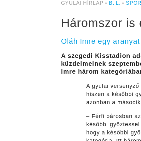
GYULAI HÍRLAP •
B. L.
•
SPO
Háromszor is d
Oláh Imre egy aranyat
A szegedi Kisstadion a
küzdelmeinek szeptembe
Imre három kategóriában
A gyulai versenyző
hiszen a későbbi g
azonban a második k
– Férfi párosban a
későbbi győztessel
hogy a későbbi győz
kategória. Itt háro