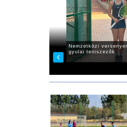
nok a gyulai teniszezők
Nemzetközi versenyen
gyulai teniszezők