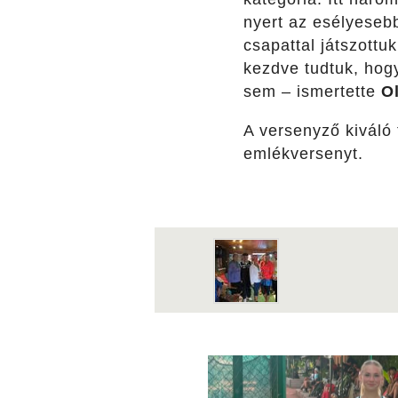
nyert az esélyesebb
csapattal játszottu
kezdve tudtuk, hog
sem – ismertette
O
A versenyző kiváló 
emlékversenyt.