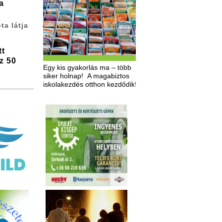
a
ta látja
tt
z 50
Egy kis gyakorlás ma – több
siker holnap! A magabiztos
iskolakezdés otthon kezdődik!