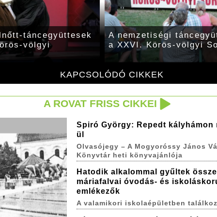
lnőtt-táncegyüttesek
A nemzetiségi táncegyü
örös-völgyi
a XXVI. Körös-völgyi S
KAPCSOLÓDÓ CIKKEK
A ROVAT FRISS CIKKEI
Spiró György: Repedt kályhámon
ül
Olvasójegy – A Mogyoróssy János Vá
Könyvtár heti könyvajánlója
Hatodik alkalommal gyűltek össze
máriafalvai óvodás- és iskoláskor
emlékezők
A valamikori iskolaépületben találkoz