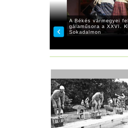
néptáncegyüttesek
A Békés vármegyei fe
Körös-völgyi
gálaműsora a XXVI. K
Sokadalmon