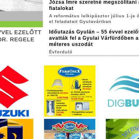
Józsa Imre szeretné megszólítani 
fiatalokat
A református lelkipásztor július 1-je ó
el feladatait Gyulaváriban
VVEL EZELŐTT
Időutazás Gyulán – 55 évvel ezelő
avatták fel a Gyulai Várfürdőben a
DR. REGELE
méteres uszodát
Évforduló