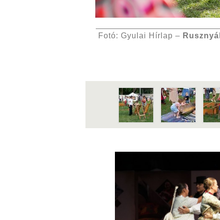
Fotó: Gyulai Hírlap –
Rusznyá