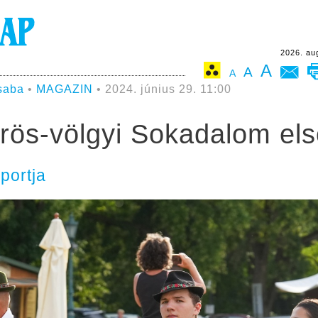
2026. au
A
A
A
saba
•
MAGAZIN
• 2024. június 29. 11:00
örös-völgyi Sokadalom el
portja