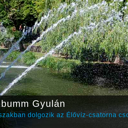
nbumm Gyulán
zakban dolgozik az Élővíz-csatorna cs