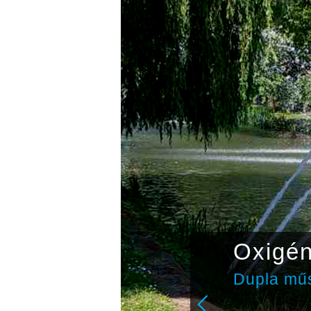
Oxigé
Dupla műs