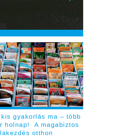
 kis gyakorlás ma – több
er holnap! A magabiztos
olakezdés otthon