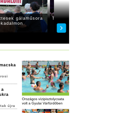
ttesek gálaműsora
Tértánc a XXVI. Körös V
okadalmon
 macska
rosi
 a
ukra
Országos vízipisztolycsata
volt a Gyulai Várfürdőben
tak újra