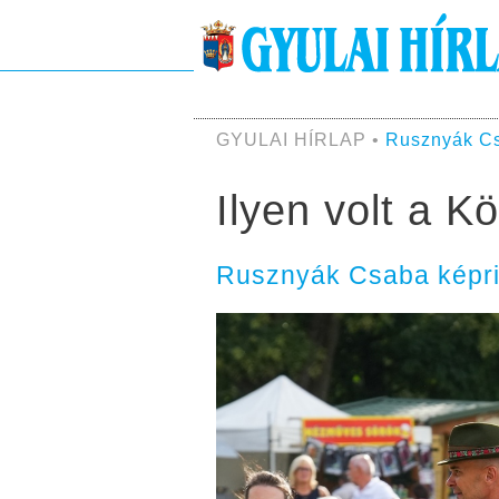
GYULAI HÍRLAP •
Rusznyák C
Ilyen volt a K
Rusznyák Csaba képri