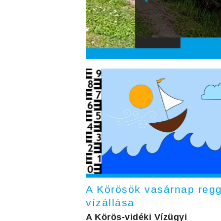
A Körösök vasárnap regg
vízállása
A Körös-vidéki Vízügyi