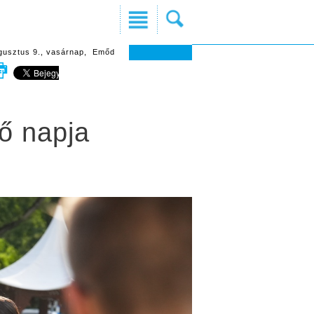
gusztus 9., vasárnap, Emőd
ső napja