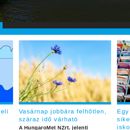
eli
Vasárnap jobbára felhőtlen,
Egy
száraz idő várható
sik
isk
A HungaroMet NZrt. jelenti