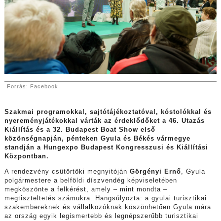
Forrás: Facebook
Szakmai programokkal, sajtótájékoztatóval, kóstolókkal és
nyereményjátékokkal várták az érdeklődőket a 46. Utazás
Kiállítás és a 32. Budapest Boat Show első
közönségnapján, pénteken Gyula és Békés vármegye
standján a Hungexpo Budapest Kongresszusi és Kiállítási
Központban.
A rendezvény csütörtöki megnyitóján
Görgényi Ernő
, Gyula
polgármestere a belföldi díszvendég képviseletében
megköszönte a felkérést, amely – mint mondta –
megtiszteltetés számukra. Hangsúlyozta: a gyulai turisztikai
szakembereknek és vállalkozóknak köszönhetően Gyula mára
az ország egyik legismertebb és legnépszerűbb turisztikai