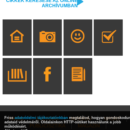
CIKKEK KERESÉSE AZ ONLINE
ARCHÍVUMBAN
Friss
adatvédelmi tájékoztatónkban
megtalálod, hogyan gondoskodu
HÍREK
KULTÚRA
INTERJÚ
SPORT
adataid védelméről. Oldalainkon HTTP-sütiket használunk a jobb
PUBLICISZTIKA
MAGAZIN
működésért.