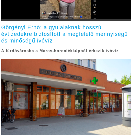
Görgényi Ernő: a gyulaiaknak hosszú
évtizedekre biztosított a megfelelő mennyiségű
és minőségű ivóvíz
A fürdővárosba a Maros-hordalékkúpból érkezik ivóvíz