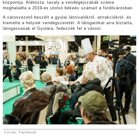
központja. Aláhúzta: tavaly a vendégéjszakák száma
meghaladta a 2019-es utolsó békeév számait a fürdővárosban.
A városvezető beszélt a gyulai látnivalókról, attrakciókról, és
kiemelte a helyiek vendégszeretét. A látogatókat arra biztatta,
látogassanak el Gyulára, fedezzék fel a várost.
Forrás: Facebook