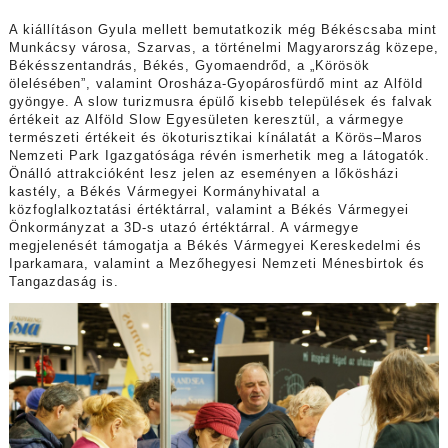
A kiállításon Gyula mellett bemutatkozik még Békéscsaba mint
Munkácsy városa, Szarvas, a történelmi Magyarország közepe,
Békésszentandrás, Békés, Gyomaendrőd, a „Körösök
ölelésében”, valamint Orosháza-Gyopárosfürdő mint az Alföld
gyöngye. A slow turizmusra épülő kisebb települések és falvak
értékeit az Alföld Slow Egyesületen keresztül, a vármegye
természeti értékeit és ökoturisztikai kínálatát a Körös–Maros
Nemzeti Park Igazgatósága révén ismerhetik meg a látogatók.
Önálló attrakcióként lesz jelen az eseményen a lőkösházi
kastély, a Békés Vármegyei Kormányhivatal a
közfoglalkoztatási értéktárral, valamint a Békés Vármegyei
Önkormányzat a 3D-s utazó értéktárral. A vármegye
megjelenését támogatja a Békés Vármegyei Kereskedelmi és
Iparkamara, valamint a Mezőhegyesi Nemzeti Ménesbirtok és
Tangazdaság is.