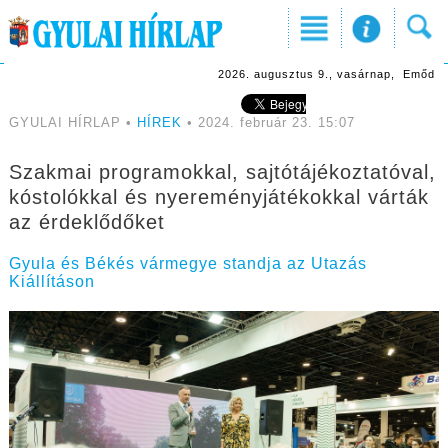
2026. augusztus 9., vasárnap, Emőd
GYULAI HÍRLAP •
HÍREK
• 2024. február 23. 15:07
Szakmai programokkal, sajtótájékoztatóval,
kóstolókkal és nyereményjátékokkal várták
az érdeklődőket
Gyula és Békés vármegye standja az Utazás
Kiállításon