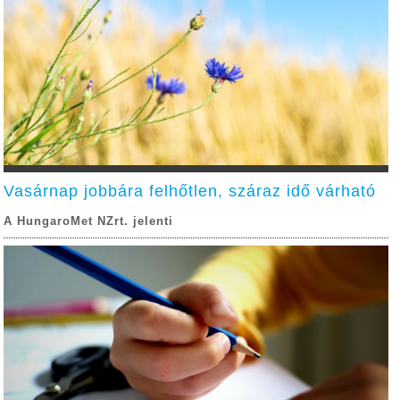
Vasárnap jobbára felhőtlen, száraz idő várható
A HungaroMet NZrt. jelenti