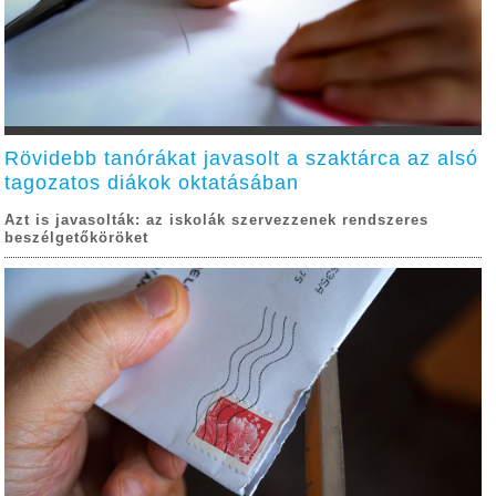
Rövidebb tanórákat javasolt a szaktárca az alsó
tagozatos diákok oktatásában
Azt is javasolták: az iskolák szervezzenek rendszeres
beszélgetőköröket