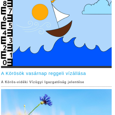
A Körösök vasárnap reggeli vízállása
A Körös-vidéki Vízügyi Igazgatóság jelentése