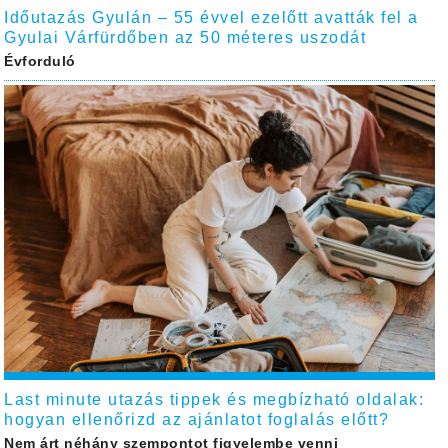
Időutazás Gyulán – 55 évvel ezelőtt avatták fel a
Gyulai Várfürdőben az 50 méteres uszodát
Évforduló
Last minute utazás tippek és megbízható oldalak:
hogyan ellenőrizd az ajánlatot foglalás előtt?
Nem árt néhány szempontot figyelembe venni