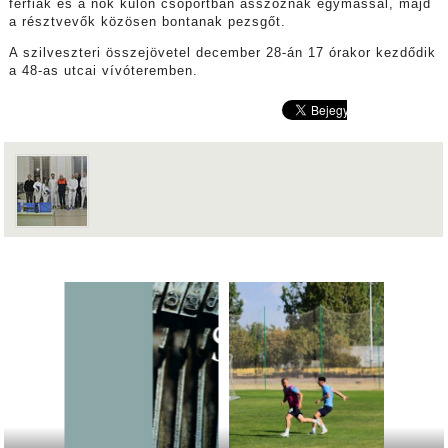
férfiak és a nők külön csoportban asszóznak egymással, majd
a résztvevők közösen bontanak pezsgőt.
A szilveszteri összejövetel december 28-án 17 órakor kezdődik
a 48-as utcai vívóteremben.