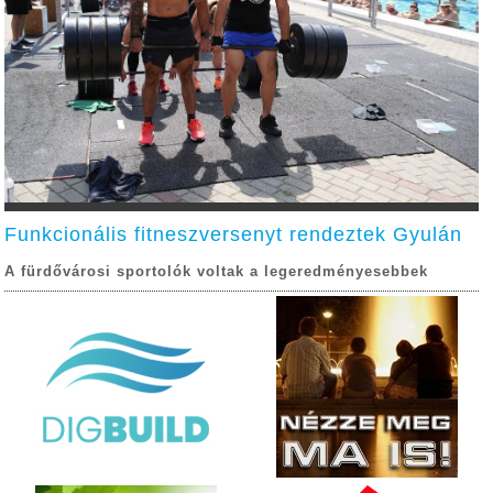
Funkcionális fitneszversenyt rendeztek Gyulán
A fürdővárosi sportolók voltak a legeredményesebbek