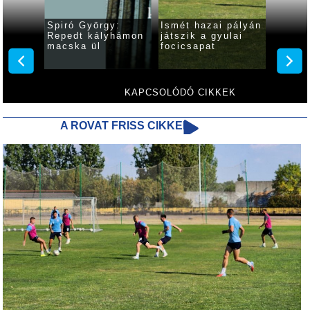
e
Spiró György:
Ismét hazai pályán
Változ
z
Repedt kályhámon
játszik a gyulai
előadá
rsenyt
macska ül
focicsapat
várják
színhá
5-én a
Világi
Klassz
Feszti
KAPCSOLÓDÓ CIKKEK
A ROVAT FRISS CIKKEI