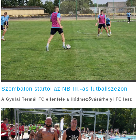
Szombaton startol az NB III.-as futballszezon
A Gyulai Termál FC ellenfele a Hódmezővásárhelyi FC lesz