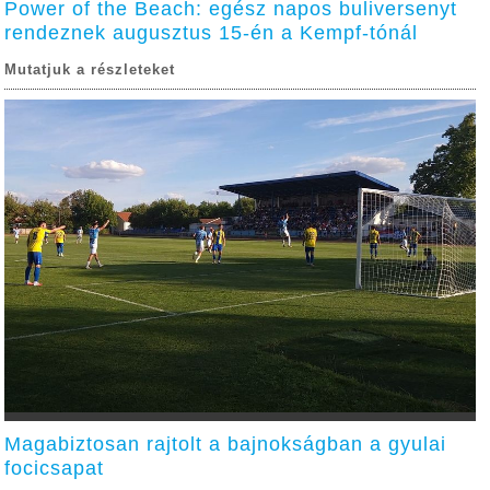
Power of the Beach: egész napos buliversenyt
rendeznek augusztus 15-én a Kempf-tónál
Mutatjuk a részleteket
Magabiztosan rajtolt a bajnokságban a gyulai
focicsapat