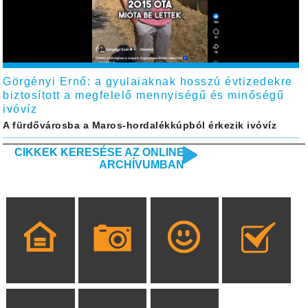
Görgényi Ernő: a gyulaiaknak hosszú évtizedekre
biztosított a megfelelő mennyiségű és minőségű
ivóvíz
A fürdővárosba a Maros-hordalékkúpból érkezik ivóvíz
CIKKEK KERESÉSE AZ ONLINE
ARCHÍVUMBAN