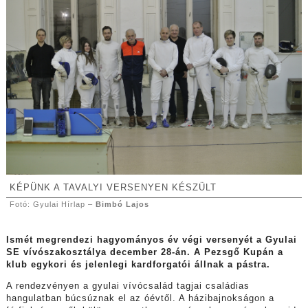
KÉPÜNK A TAVALYI VERSENYEN KÉSZÜLT
Fotó: Gyulai Hírlap –
Bimbó Lajos
Ismét megrendezi hagyományos év végi versenyét a Gyulai
SE vívószakosztálya december 28-án. A Pezsgő Kupán a
klub egykori és jelenlegi kardforgatói állnak a pástra.
A rendezvényen a gyulai vívócsalád tagjai családias
hangulatban búcsúznak el az óévtől. A házibajnokságon a