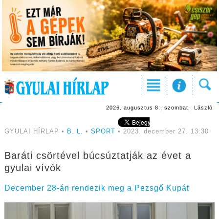
2026. augusztus 8., szombat, László
GYULAI HÍRLAP •
B. L.
•
SPORT
• 2023. december 27. 13:30
Baráti csörtével búcsúztatják az évet a
gyulai vívók
December 28-án rendezik meg a Pezsgő Kupát