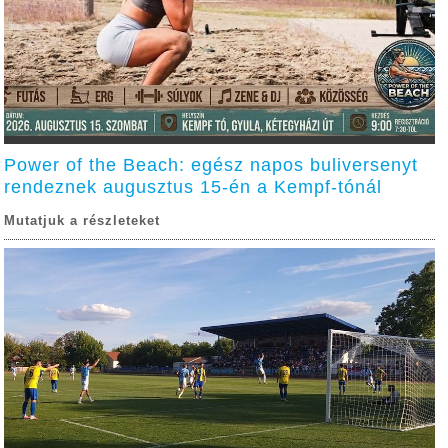
Power of the Beach: egész napos buliversenyt
rendeznek augusztus 15-én a Kempf-tónál
Mutatjuk a részleteket