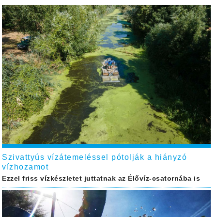
Szivattyús vízátemeléssel pótolják a hiányzó
vízhozamot
Ezzel friss vízkészletet juttatnak az Élővíz-csatornába is