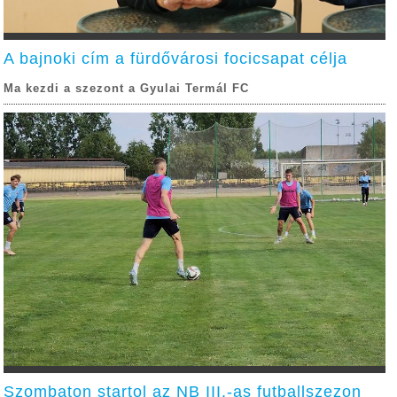
A bajnoki cím a fürdővárosi focicsapat célja
Ma kezdi a szezont a Gyulai Termál FC
Szombaton startol az NB III.-as futballszezon