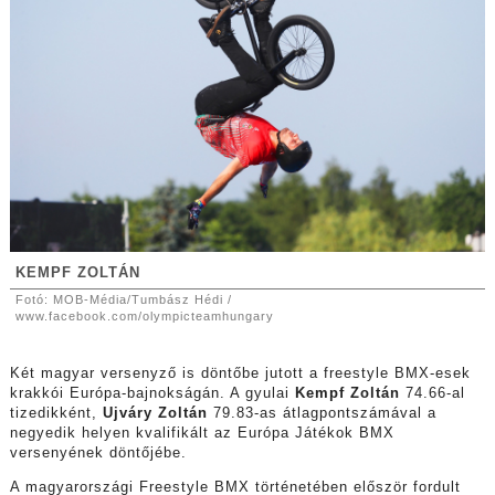
KEMPF ZOLTÁN
Fotó: MOB-Média/Tumbász Hédi /
www.facebook.com/olympicteamhungary
Két magyar versenyző is döntőbe jutott a freestyle BMX-esek
krakkói Európa-bajnokságán. A gyulai
Kempf Zoltán
74.66-al
tizedikként,
Ujváry Zoltán
79.83-as átlagpontszámával a
negyedik helyen kvalifikált az Európa Játékok BMX
versenyének döntőjébe.
A magyarországi Freestyle BMX történetében először fordult