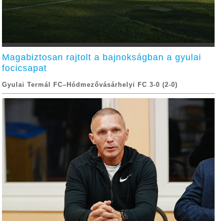
Magabiztosan rajtolt a bajnokságban a gyulai
focicsapat
Gyulai Termál FC–Hódmezővásárhelyi FC 3-0 (2-0)