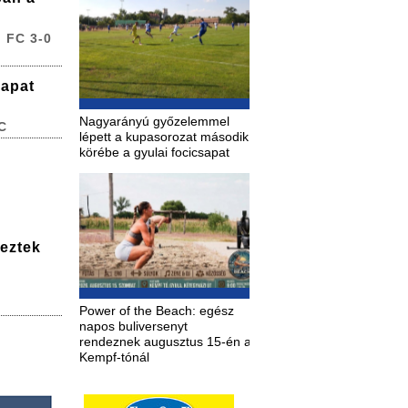
 FC 3-0
sapat
Nagyarányú győzelemmel
C
lépett a kupasorozat második
körébe a gyulai focicsapat
deztek
Power of the Beach: egész
napos buliversenyt
rendeznek augusztus 15-én a
Kempf-tónál