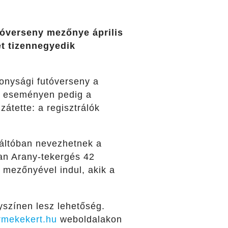
utóverseny mezőnye április
t tizennegyedik
konysági futóverseny a
ai eseményen pedig a
zátette: a regisztrálók
váltóban nevezhetnek a
lan Arany-tekergés 42
 mezőnyével indul, akik a
lyszínen lesz lehetőség.
rmekekert.hu
weboldalakon