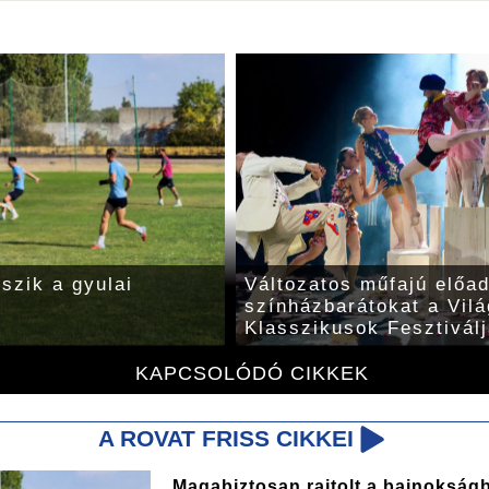
tszik a gyulai
Változatos műfajú előa
színházbarátokat a Vilá
Klasszikusok Fesztivál
KAPCSOLÓDÓ CIKKEK
A ROVAT FRISS CIKKEI
Magabiztosan rajtolt a bajnokság