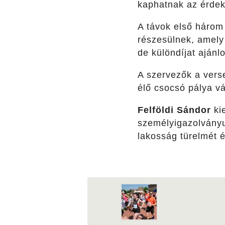
kaphatnak az érdek
A távok első három 
részesülnek, amely 
de különdíjat ajánl
A szervezők a vers
élő csocsó pálya vá
Felföldi Sándor
kie
személyigazolványuk
lakosság türelmét é