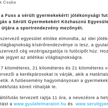
k Csaba
l a Fuss a sérült gyermekekért! jótékonysági f
gás a Sérült Gyermekekért Közhasznú Egyesüle
a útjára a sportrendezvény mezőnyét.
 szervező egyesület elnöke elmondta, az idei jóté
 világbajnokság kísérőrendezvénye is lesz, a gyul
 szervező cég vezérigazgatója is futócipőt húz. Hoz
ak jegyet az atlétikai világbajnokságra.
 7 kilométeres, 21 kilométeres és 21 kilométeres 
ervezői a kerékpárosokat is várják, akik a Határta
íthetik. A futóesemény hagyományosan a gyermekek
ékfutás köreit róhatják le.
áltófutás tervezett rajtja 11 óra, a nevezésre a he
atást a
www.gyulafelmaraton.hu
és
www.serultgye