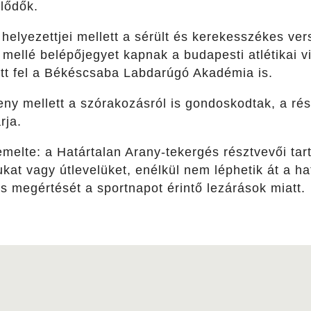
lődők.
helyezettjei mellett a sérült és kerekesszékes ve
mellé belépőjegyet kapnak a budapesti atlétikai 
ott fel a Békéscsaba Labdarúgó Akadémia is.
eny mellett a szórakozásról is gondoskodtak, a ré
rja.
melte: a Határtalan Arany-tekergés résztvevői ta
at vagy útlevelüket, enélkül nem léphetik át a hat
s megértését a sportnapot érintő lezárások miatt.