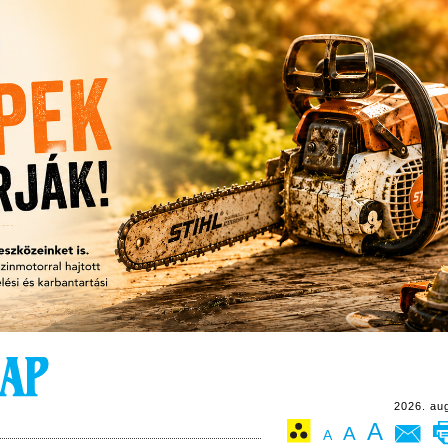
2026. au
A
A
A