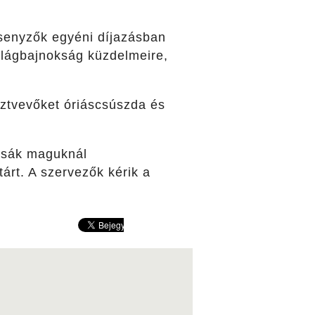
rsenyzők egyéni díjazásban
világbajnokság küzdelmeire,
sztvevőket óriáscsúszda és
rtsák maguknál
árt. A szervezők kérik a