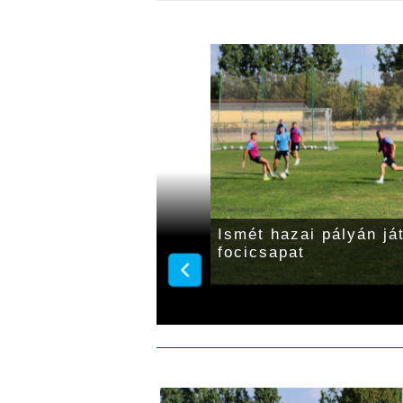
: egész
Ismét hazai pályán já
 rendeznek augusztus
focicsapat
l