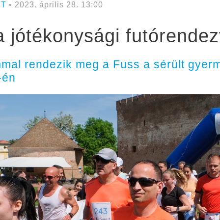
RT
• 2023. április 28. 13:00
 a jótékonysági futórende
mal rendezik meg a Fuss a sérült gyerm
-én