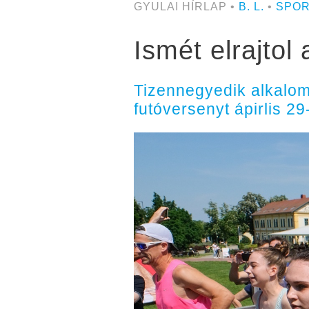
GYULAI HÍRLAP •
B. L.
•
SPO
Ismét elrajtol
Tizennegyedik alkalom
futóversenyt ápirlis 29