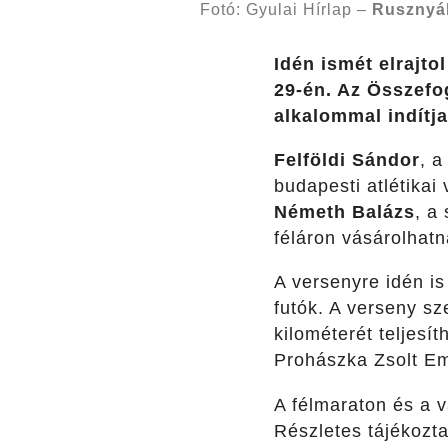
Fotó: Gyulai Hírlap –
Rusznyá
Idén ismét elrajto
29-én. Az Összefo
alkalommal indítj
Felföldi Sándor
, a
budapesti atlétikai
Németh Balázs
, a
féláron vásárolhatn
A versenyre idén is
futók. A verseny sz
kilométerét teljes
Prohászka Zsolt Eml
A félmaraton és a v
Részletes tájékozt