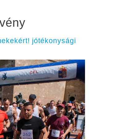
zvény
ekekért! jótékonysági