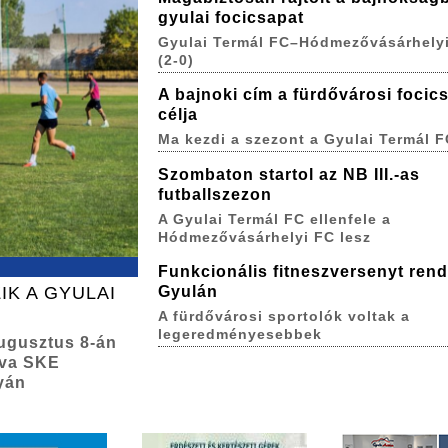
gyulai focicsapat
Gyulai Termál FC–Hódmezővásárhelyi
(2-0)
A bajnoki cím a fürdővárosi focic
célja
Ma kezdi a szezont a Gyulai Termál F
Szombaton startol az NB III.-as
futballszezon
A Gyulai Termál FC ellenfele a
Hódmezővásárhelyi FC lesz
Funkcionális fitneszversenyt ren
IK A GYULAI
Gyulán
A fürdővárosi sportolók voltak a
legeredményesebbek
augusztus 8-án
lva SKE
yán