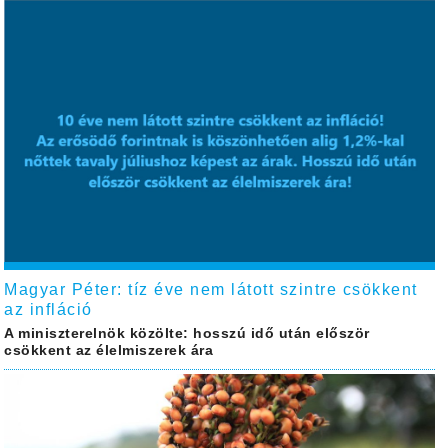
Magyar Péter: tíz éve nem látott szintre csökkent
az infláció
A miniszterelnök közölte: hosszú idő után először
csökkent az élelmiszerek ára