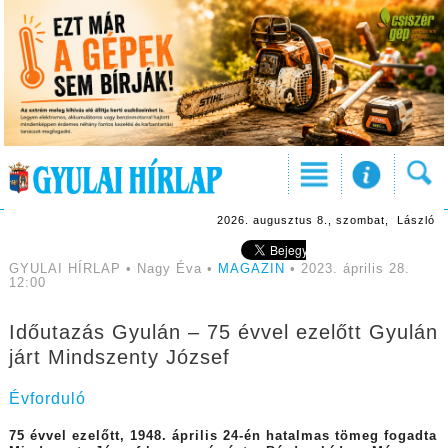
2026. augusztus 8., szombat, László
GYULAI HÍRLAP • Nagy Éva •
MAGAZIN
• 2023. április 28.
12:00
Időutazás Gyulán – 75 évvel ezelőtt Gyulán
járt Mindszenty József
Évforduló
75 évvel ezelőtt, 1948. április 24-én hatalmas tömeg fogadta