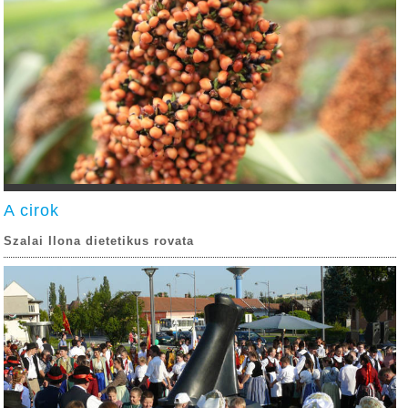
A cirok
Szalai Ilona dietetikus rovata