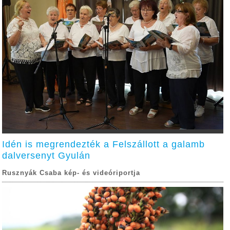
Idén is megrendezték a Felszállott a galamb
dalversenyt Gyulán
Rusznyák Csaba kép- és videóriportja