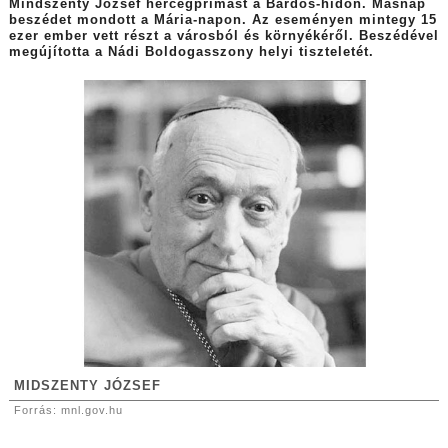
Mindszenty József hercegprímást a Bárdos-hídon. Másnap
beszédet mondott a Mária-napon. Az eseményen mintegy 15
ezer ember vett részt a városból és környékéről. Beszédével
megújította a Nádi Boldogasszony helyi tiszteletét.
MIDSZENTY JÓZSEF
Forrás:
mnl.gov.hu