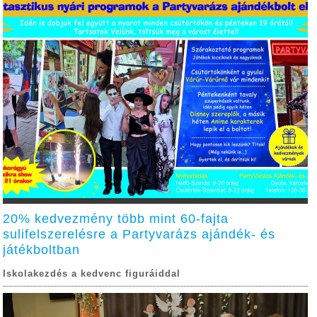
20% kedvezmény több mint 60-fajta
sulifelszerelésre a Partyvarázs ajándék- és
játékboltban
Iskolakezdés a kedvenc figuráiddal