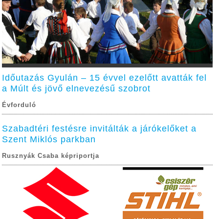
Időutazás Gyulán – 15 évvel ezelőtt avatták fel
a Múlt és jövő elnevezésű szobrot
Évforduló
Szabadtéri festésre invitálták a járókelőket a
Szent Miklós parkban
Rusznyák Csaba képriportja