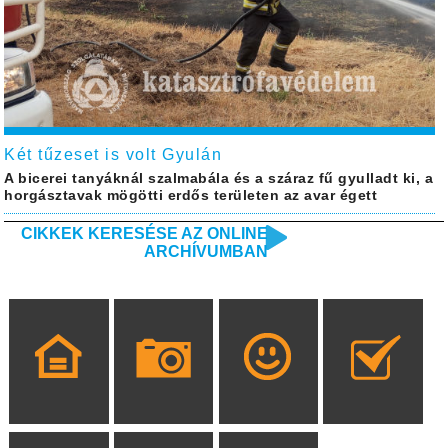
Két tűzeset is volt Gyulán
A bicerei tanyáknál szalmabála és a száraz fű gyulladt ki, a
horgásztavak mögötti erdős területen az avar égett
CIKKEK KERESÉSE AZ ONLINE
ARCHÍVUMBAN