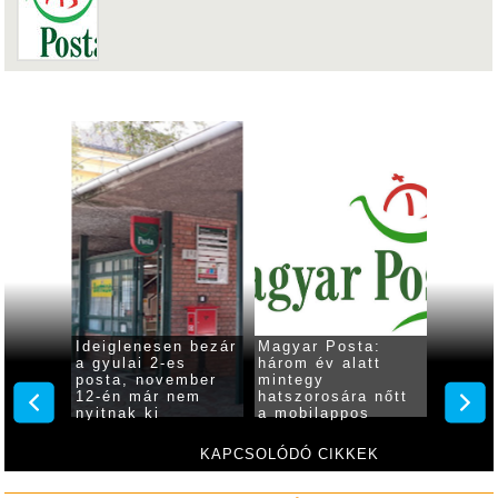
a
Ideiglenesen bezár
Magyar Posta:
Hétfőt
z év
a gyulai 2-es
három év alatt
megszo
posta, november
mintegy
szerin
lmi
12-én már nem
hatszorosára nőtt
a gyul
nyitnak ki
a mobilappos
csekkbefizetések
száma
KAPCSOLÓDÓ CIKKEK