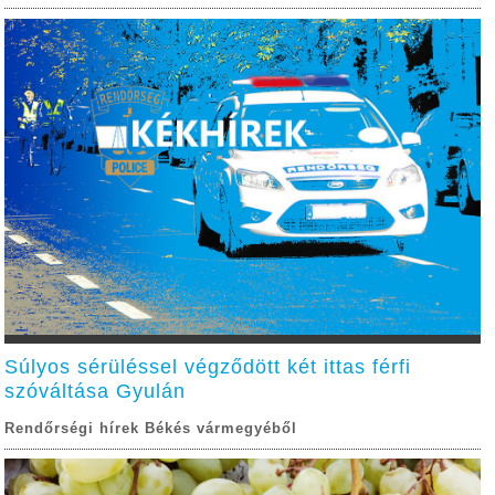
Súlyos sérüléssel végződött két ittas férfi
szóváltása Gyulán
Rendőrségi hírek Békés vármegyéből