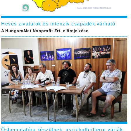
Heves zivatarok és intenzív csapadék várható
A HungaroMet Nonprofit Zrt. előrejelzése
Ősbemutatóra készülnek: pszichothrillerre várják