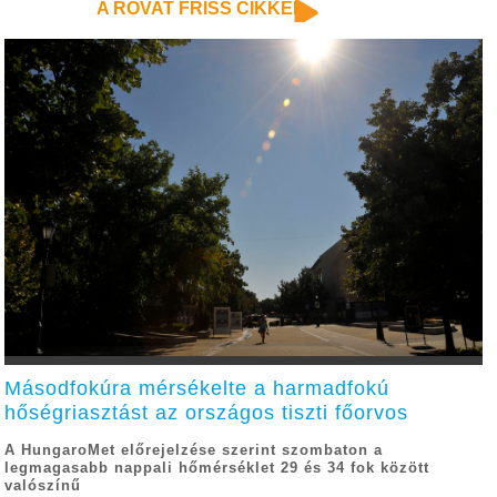
A ROVAT FRISS CIKKEI
Másodfokúra mérsékelte a harmadfokú
hőségriasztást az országos tiszti főorvos
A HungaroMet előrejelzése szerint szombaton a
legmagasabb nappali hőmérséklet 29 és 34 fok között
valószínű