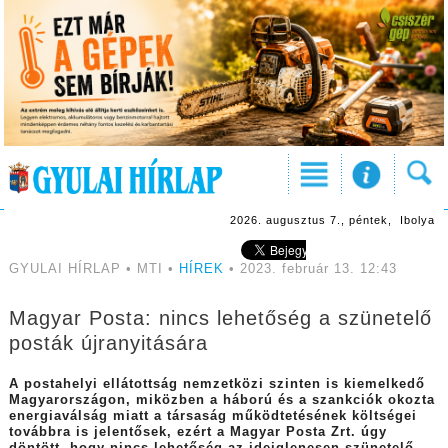
2026. augusztus 7., péntek, Ibolya
GYULAI HÍRLAP • MTI •
HÍREK
• 2023. február 13. 12:43
Magyar Posta: nincs lehetőség a szünetelő
posták újranyitására
A postahelyi ellátottság nemzetközi szinten is kiemelkedő
Magyarországon, miközben a háború és a szankciók okozta
energiaválság miatt a társaság működtetésének költségei
továbbra is jelentősek, ezért a Magyar Posta Zrt. úgy