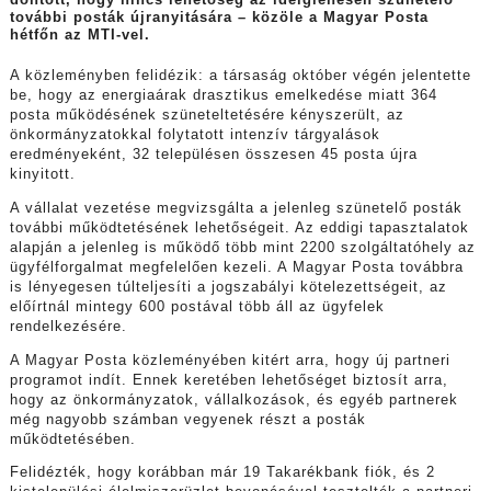
döntött, hogy nincs lehetőség az ideiglenesen szünetelő
további posták újranyitására – közöle a Magyar Posta
hétfőn az MTI-vel.
A közleményben felidézik: a társaság október végén jelentette
be, hogy az energiaárak drasztikus emelkedése miatt 364
posta működésének szüneteltetésére kényszerült, az
önkormányzatokkal folytatott intenzív tárgyalások
eredményeként, 32 településen összesen 45 posta újra
kinyitott.
A vállalat vezetése megvizsgálta a jelenleg szünetelő posták
további működtetésének lehetőségeit. Az eddigi tapasztalatok
alapján a jelenleg is működő több mint 2200 szolgáltatóhely az
ügyfélforgalmat megfelelően kezeli. A Magyar Posta továbbra
is lényegesen túlteljesíti a jogszabályi kötelezettségeit, az
előírtnál mintegy 600 postával több áll az ügyfelek
rendelkezésére.
A Magyar Posta közleményében kitért arra, hogy új partneri
programot indít. Ennek keretében lehetőséget biztosít arra,
hogy az önkormányzatok, vállalkozások, és egyéb partnerek
még nagyobb számban vegyenek részt a posták
működtetésében.
Felidézték, hogy korábban már 19 Takarékbank fiók, és 2