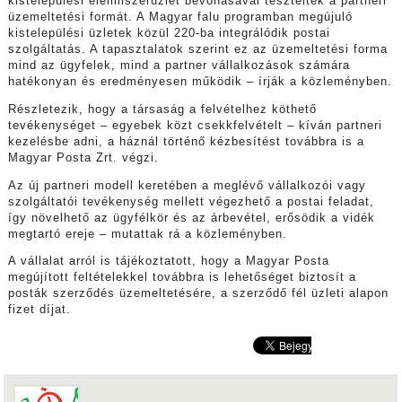
kistelepülési élelmiszerüzlet bevonásával tesztelték a partneri
üzemeltetési formát. A Magyar falu programban megújuló
kistelepülési üzletek közül 220-ba integrálódik postai
szolgáltatás. A tapasztalatok szerint ez az üzemeltetési forma
mind az ügyfelek, mind a partner vállalkozások számára
hatékonyan és eredményesen működik – írják a közleményben.
Részletezik, hogy a társaság a felvételhez köthető
tevékenységet – egyebek közt csekkfelvételt – kíván partneri
kezelésbe adni, a háznál történő kézbesítést továbbra is a
Magyar Posta Zrt. végzi.
Az új partneri modell keretében a meglévő vállalkozói vagy
szolgáltatói tevékenység mellett végezhető a postai feladat,
így növelhető az ügyfélkör és az árbevétel, erősödik a vidék
megtartó ereje – mutattak rá a közleményben.
A vállalat arról is tájékoztatott, hogy a Magyar Posta
megújított feltételekkel továbbra is lehetőséget biztosít a
posták szerződés üzemeltetésére, a szerződő fél üzleti alapon
fizet díjat.