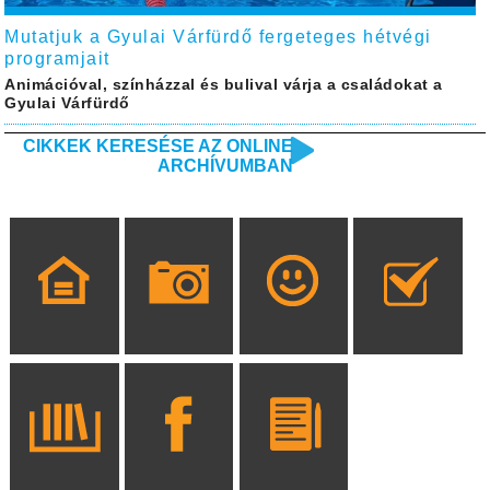
Mutatjuk a Gyulai Várfürdő fergeteges hétvégi
programjait
Animációval, színházzal és bulival várja a családokat a
Gyulai Várfürdő
CIKKEK KERESÉSE AZ ONLINE
ARCHÍVUMBAN