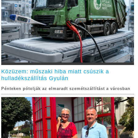
Közüzem: műszaki hiba miatt csúszik a
hulladékszállítás Gyulán
Pénteken pótolják az elmaradt szemétszállítást a városban