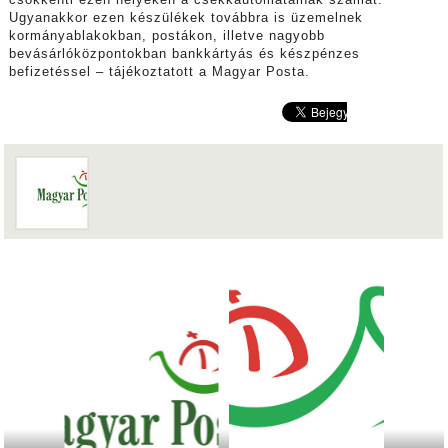
csökkenti ezen helyeken a csekkautomatáinak számát.
Ugyanakkor ezen készülékek továbbra is üzemelnek
kormányablakokban, postákon, illetve nagyobb
bevásárlóközpontokban bankkártyás és készpénzes
befizetéssel – tájékoztatott a Magyar Posta.