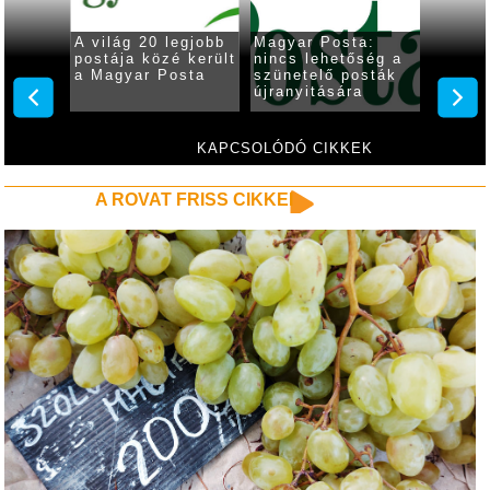
a:
A világ 20 legjobb
Magyar Posta:
Magya
postája közé került
nincs lehetőség a
felkés
a Magyar Posta
szünetelő posták
végi
újranyitására
csomag
csúcsr
KAPCSOLÓDÓ CIKKEK
A ROVAT FRISS CIKKEI