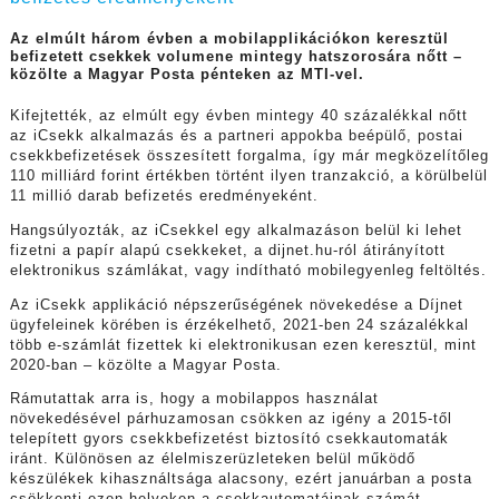
Az elmúlt három évben a mobilapplikációkon keresztül
befizetett csekkek volumene mintegy hatszorosára nőtt –
közölte a Magyar Posta pénteken az MTI-vel.
Kifejtették, az elmúlt egy évben mintegy 40 százalékkal nőtt
az iCsekk alkalmazás és a partneri appokba beépülő, postai
csekkbefizetések összesített forgalma, így már megközelítőleg
110 milliárd forint értékben történt ilyen tranzakció, a körülbelül
11 millió darab befizetés eredményeként.
Hangsúlyozták, az iCsekkel egy alkalmazáson belül ki lehet
fizetni a papír alapú csekkeket, a dijnet.hu-ról átirányított
elektronikus számlákat, vagy indítható mobilegyenleg feltöltés.
Az iCsekk applikáció népszerűségének növekedése a Díjnet
ügyfeleinek körében is érzékelhető, 2021-ben 24 százalékkal
több e-számlát fizettek ki elektronikusan ezen keresztül, mint
2020-ban – közölte a Magyar Posta.
Rámutattak arra is, hogy a mobilappos használat
növekedésével párhuzamosan csökken az igény a 2015-től
telepített gyors csekkbefizetést biztosító csekkautomaták
iránt. Különösen az élelmiszerüzleteken belül működő
készülékek kihasználtsága alacsony, ezért januárban a posta