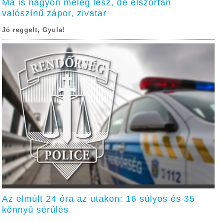
Ma is nagyon meleg lesz, de elszórtan
valószínű zápor, zivatar
Jó reggelt, Gyula!
Az elmúlt 24 óra az utakon: 16 súlyos és 35
könnyű sérülés