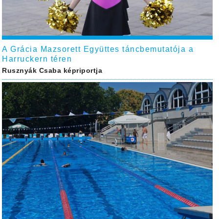
A Grácia Mazsorett Együttes táncbemutatója a
Harruckern téren
Rusznyák Csaba képriportja