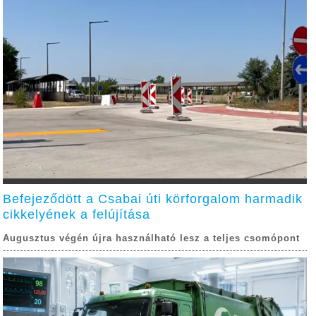
Befejeződött a Csabai úti körforgalom harmadik
cikkelyének a felújítása
Augusztus végén újra használható lesz a teljes csomópont