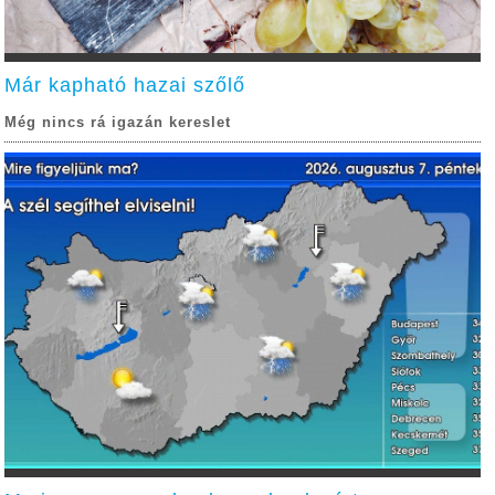
Már kapható hazai szőlő
Még nincs rá igazán kereslet