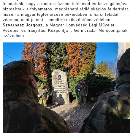
feladatunk, hogy a radarok üzemeltetésével és kiszolgálásával
biztosítsuk a folyamatos, megbízható rádiólokációs felderítést,
hiszen a magyar légtér őrzése békeidőben is harci feladat
végrehajtását jelenti – emelte ki köszöntőbeszédében
Szvarnasz Jorgosz
, a
Magyar Honvédség Légi Műveleti
Vezetési és Irányítási Központja
I. Gerincradar Mérőpontjának
századosa.