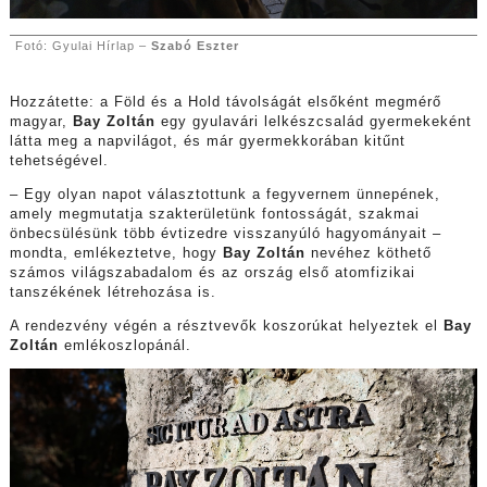
Fotó: Gyulai Hírlap –
Szabó Eszter
Hozzátette: a Föld és a Hold távolságát elsőként megmérő
magyar,
Bay Zoltán
egy gyulavári lelkészcsalád gyermekeként
látta meg a napvilágot, és már gyermekkorában kitűnt
tehetségével.
– Egy olyan napot választottunk a fegyvernem ünnepének,
amely megmutatja szakterületünk fontosságát, szakmai
önbecsülésünk több évtizedre visszanyúló hagyományait –
mondta, emlékeztetve, hogy
Bay Zoltán
nevéhez köthető
számos világszabadalom és az ország első atomfizikai
tanszékének létrehozása is.
A rendezvény végén a résztvevők koszorúkat helyeztek el
Bay
Zoltán
emlékoszlopánál.