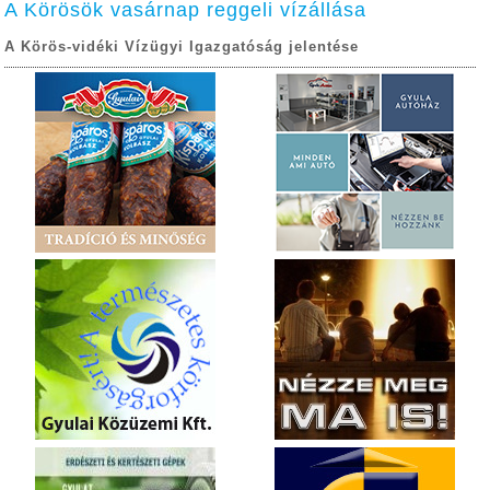
A Körösök vasárnap reggeli vízállása
A Körös-vidéki Vízügyi Igazgatóság jelentése