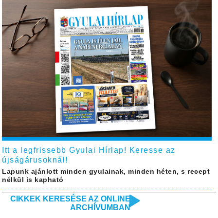
Itt a legfrissebb Gyulai Hírlap! Keresse az
újságárusoknál!
Lapunk ajánlott minden gyulainak, minden héten, s recept
nélkül is kapható
CIKKEK KERESÉSE AZ ONLINE
ARCHÍVUMBAN