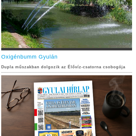
Oxigénbumm Gyulán
Dupla műszakban dolgozik az Élővíz-csatorna csobogója