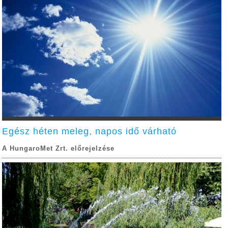
Egész héten meleg, napos idő várható
A HungaroMet Zrt. előrejelzése