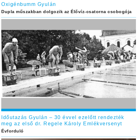
Oxigénbumm Gyulán
Dupla műszakban dolgozik az Élővíz-csatorna csobogója
Időutazás Gyulán – 30 évvel ezelőtt rendezték
meg az első dr. Regele Károly Emlékversenyt
Évforduló