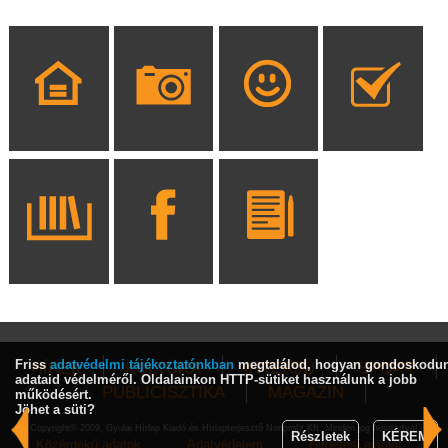
Friss
adatvédelmi tájékoztatónkban
megtalálod, hogyan gondoskodu
HÍREK
KULTÚRA
INTERJÚ
SPORT
adataid védelméről. Oldalainkon HTTP-sütiket használunk a jobb
PUBLICISZTIKA
MAGAZIN
működésért.
Jöhet a süti?
Copyright© 2009, Gyulai Hírlap Kiadó és Hírlapterjesztő Nonprofit Kft. Minden jog fenntartva!
Részletek
KÉREM
Közérdekű adatok
Adatvédelem
Hirdetési ajánlat