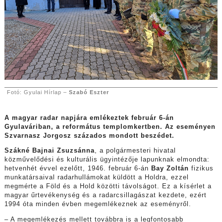
Fotó: Gyulai Hírlap –
Szabó Eszter
A magyar radar napjára emlékeztek február 6-án
Gyulaváriban, a református templomkertben. Az eseményen
Szvarnasz Jorgosz százados mondott beszédet.
Szákné Bajnai Zsuzsánna
, a polgármesteri hivatal
közművelődési és kulturális ügyintézője
lapunknak elmondta:
hetvenhét évvel ezelőtt, 1946. február 6-án
Bay Zoltán
fizikus
munkatársaival radarhullámokat küldött a Holdra, ezzel
megmérte a Föld és a Hold közötti távolságot. Ez a kísérlet a
magyar űrtevékenység és a radarcsillagászat kezdete, ezért
1994 óta minden évben megemlékeznek az eseményről.
– A megemlékezés mellett továbbra is a legfontosabb