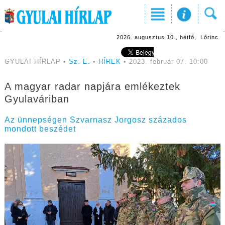
2026. augusztus 10., hétfő, Lőrinc
GYULAI HÍRLAP •
Sz. E.
•
HÍREK
• 2023. február 07. 10:00
A magyar radar napjára emlékeztek
Gyulaváriban
Az ünnepségen Szvarnasz Jorgosz százados
mondott beszédet