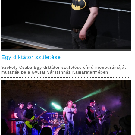
Egy diktátor születése
Székely Csaba Egy diktátor születése című monodrámáját
mutatták be a Gyulai Várszínház Kamaratermében