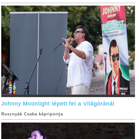
Johnny Moonlight lépett fel a Világóránál
Rusznyák Csaba képriportja