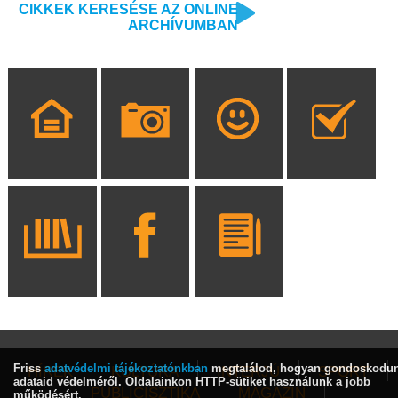
CIKKEK KERESÉSE AZ ONLINE
ARCHÍVUMBAN
Friss
adatvédelmi tájékoztatónkban
megtalálod, hogyan gondoskodu
HÍREK
KULTÚRA
INTERJÚ
SPORT
adataid védelméről. Oldalainkon HTTP-sütiket használunk a jobb
PUBLICISZTIKA
MAGAZIN
működésért.