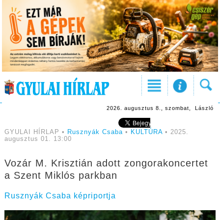
2026. augusztus 8., szombat, László
GYULAI HÍRLAP •
Rusznyák Csaba
•
KULTÚRA
• 2025.
augusztus 01. 13:00
Vozár M. Krisztián adott zongorakoncertet
a Szent Miklós parkban
Rusznyák Csaba képriportja