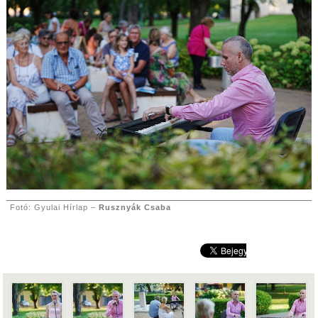
Fotó: Gyulai Hírlap –
Rusznyák Csaba