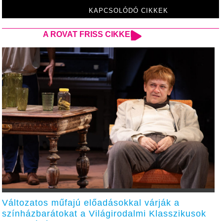
KAPCSOLÓDÓ CIKKEK
A ROVAT FRISS CIKKEI
Változatos műfajú előadásokkal várják a
színházbarátokat a Világirodalmi Klasszikusok