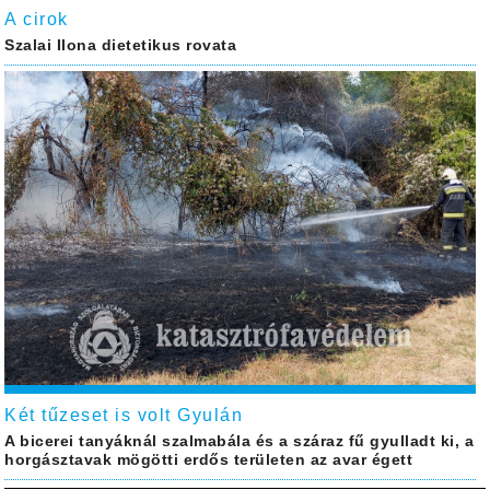
A cirok
Szalai Ilona dietetikus rovata
Két tűzeset is volt Gyulán
A bicerei tanyáknál szalmabála és a száraz fű gyulladt ki, a
horgásztavak mögötti erdős területen az avar égett